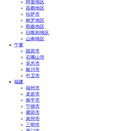
阿里地区
昌都地区
拉萨市
林芝地区
那曲地区
日喀则地区
山南地区
宁夏
固原市
石嘴山市
吴忠市
银川市
中卫市
福建
福州市
龙岩市
南平市
宁德市
莆田市
泉州市
三明市
厦门市