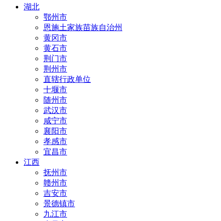
湖北
鄂州市
恩施土家族苗族自治州
黄冈市
黄石市
荆门市
荆州市
直辖行政单位
十堰市
随州市
武汉市
咸宁市
襄阳市
孝感市
宜昌市
江西
抚州市
赣州市
吉安市
景德镇市
九江市