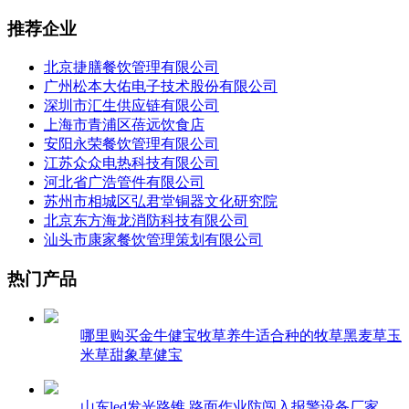
推荐企业
北京捷膳餐饮管理有限公司
广州松本大佑电子技术股份有限公司
深圳市汇生供应链有限公司
上海市青浦区蓓远饮食店
安阳永荣餐饮管理有限公司
江苏众众电热科技有限公司
河北省广浩管件有限公司
苏州市相城区弘君堂铜器文化研究院
北京东方海龙消防科技有限公司
汕头市康家餐饮管理策划有限公司
热门产品
哪里购买金牛健宝牧草养牛适合种的牧草黑麦草玉
米草甜象草健宝
山东led发光路锥 路面作业防闯入报警设备厂家