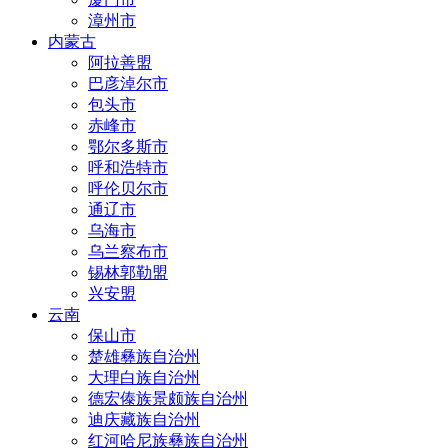
漳州市
内蒙古
阿拉善盟
巴彦淖尔市
包头市
赤峰市
鄂尔多斯市
呼和浩特市
呼伦贝尔市
通辽市
乌海市
乌兰察布市
锡林郭勒盟
兴安盟
云南
保山市
楚雄彝族自治州
大理白族自治州
德宏傣族景颇族自治州
迪庆藏族自治州
红河哈尼族彝族自治州