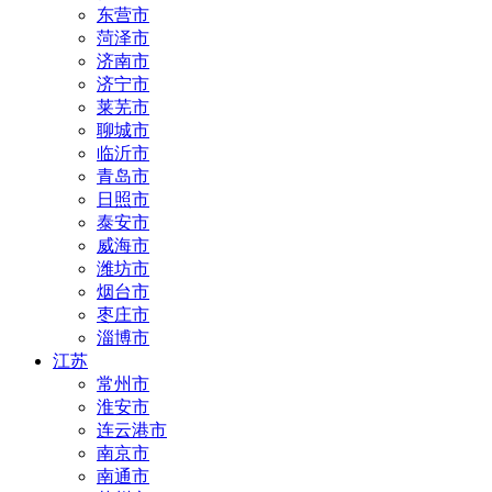
东营市
菏泽市
济南市
济宁市
莱芜市
聊城市
临沂市
青岛市
日照市
泰安市
威海市
潍坊市
烟台市
枣庄市
淄博市
江苏
常州市
淮安市
连云港市
南京市
南通市