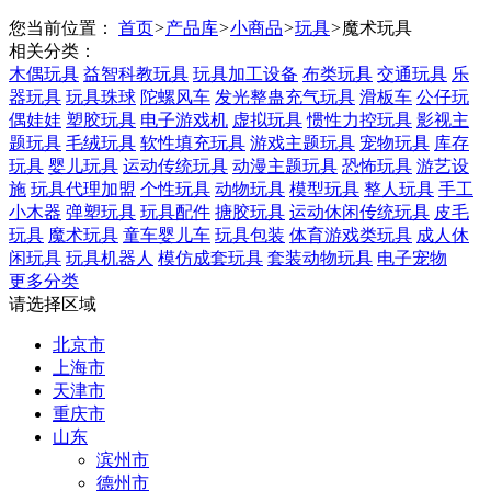
您当前位置：
首页
>
产品库
>
小商品
>
玩具
>
魔术玩具
相关分类：
木偶玩具
益智科教玩具
玩具加工设备
布类玩具
交通玩具
乐
器玩具
玩具珠球
陀螺风车
发光整蛊充气玩具
滑板车
公仔玩
偶娃娃
塑胶玩具
电子游戏机
虚拟玩具
惯性力控玩具
影视主
题玩具
毛绒玩具
软性填充玩具
游戏主题玩具
宠物玩具
库存
玩具
婴儿玩具
运动传统玩具
动漫主题玩具
恐怖玩具
游艺设
施
玩具代理加盟
个性玩具
动物玩具
模型玩具
整人玩具
手工
小木器
弹塑玩具
玩具配件
搪胶玩具
运动休闲传统玩具
皮毛
玩具
魔术玩具
童车婴儿车
玩具包装
体育游戏类玩具
成人休
闲玩具
玩具机器人
模仿成套玩具
套装动物玩具
电子宠物
更多分类
请选择区域
北京市
上海市
天津市
重庆市
山东
滨州市
德州市