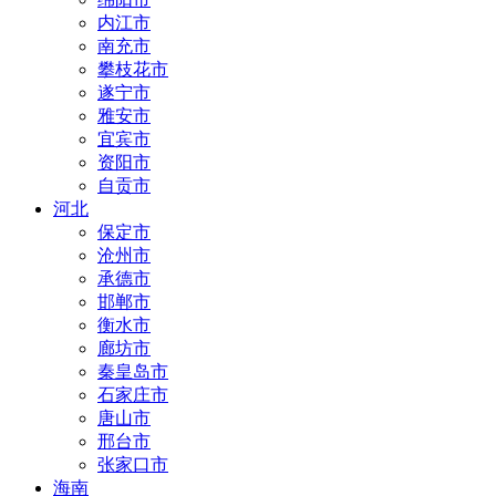
内江市
南充市
攀枝花市
遂宁市
雅安市
宜宾市
资阳市
自贡市
河北
保定市
沧州市
承德市
邯郸市
衡水市
廊坊市
秦皇岛市
石家庄市
唐山市
邢台市
张家口市
海南