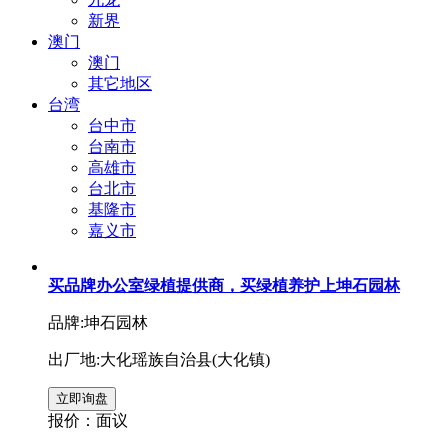
新界
澳门
澳门
其它地区
台湾
台中市
台南市
高雄市
台北市
基隆市
嘉义市
买品牌办公室绿植提供商，买绿植养护上坤石园林
品牌:坤石园林
出厂地:大化瑶族自治县(大化镇)
报价：
面议