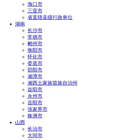
海口市
三亚市
省直辖县级行政单位
湖南
长沙市
常德市
郴州市
衡阳市
怀化市
娄底市
邵阳市
湘潭市
湘西土家族苗族自治州
益阳市
永州市
岳阳市
张家界市
株洲市
山西
长治市
大同市