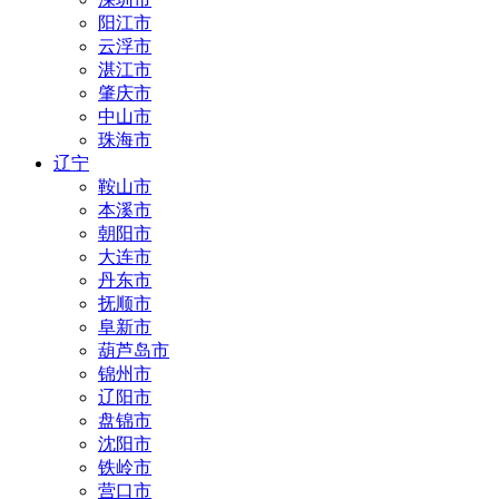
阳江市
云浮市
湛江市
肇庆市
中山市
珠海市
辽宁
鞍山市
本溪市
朝阳市
大连市
丹东市
抚顺市
阜新市
葫芦岛市
锦州市
辽阳市
盘锦市
沈阳市
铁岭市
营口市