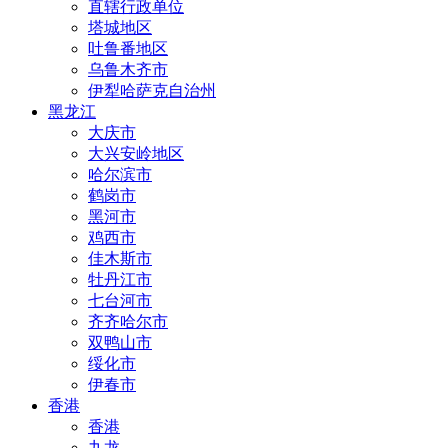
直辖行政单位
塔城地区
吐鲁番地区
乌鲁木齐市
伊犁哈萨克自治州
黑龙江
大庆市
大兴安岭地区
哈尔滨市
鹤岗市
黑河市
鸡西市
佳木斯市
牡丹江市
七台河市
齐齐哈尔市
双鸭山市
绥化市
伊春市
香港
香港
九龙