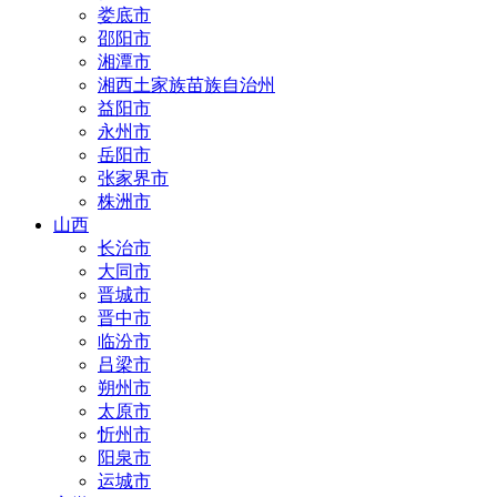
娄底市
邵阳市
湘潭市
湘西土家族苗族自治州
益阳市
永州市
岳阳市
张家界市
株洲市
山西
长治市
大同市
晋城市
晋中市
临汾市
吕梁市
朔州市
太原市
忻州市
阳泉市
运城市