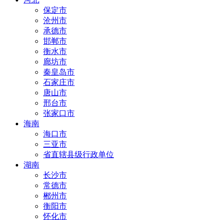
保定市
沧州市
承德市
邯郸市
衡水市
廊坊市
秦皇岛市
石家庄市
唐山市
邢台市
张家口市
海南
海口市
三亚市
省直辖县级行政单位
湖南
长沙市
常德市
郴州市
衡阳市
怀化市