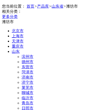
您当前位置：
首页
>
产品库
>
山东省
>
潍坊市
相关分类：
更多分类
潍坊市
北京市
上海市
天津市
重庆市
山东
滨州市
德州市
东营市
菏泽市
济南市
济宁市
莱芜市
聊城市
临沂市
青岛市
日照市