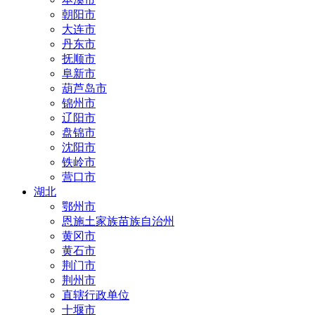
朝阳市
大连市
丹东市
抚顺市
阜新市
葫芦岛市
锦州市
辽阳市
盘锦市
沈阳市
铁岭市
营口市
湖北
鄂州市
恩施土家族苗族自治州
黄冈市
黄石市
荆门市
荆州市
直辖行政单位
十堰市