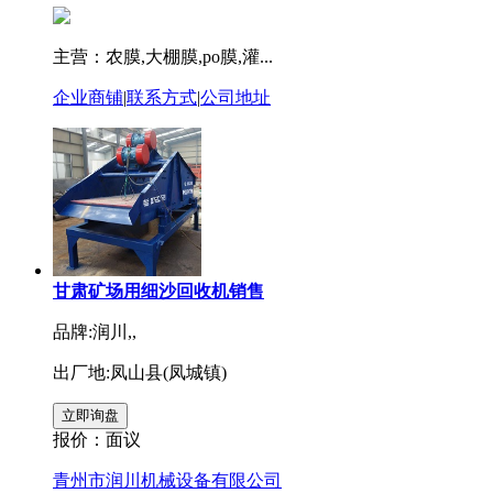
主营：农膜,大棚膜,po膜,灌...
企业商铺
|
联系方式
|
公司地址
甘肃矿场用细沙回收机销售
品牌:润川,,
出厂地:凤山县(凤城镇)
报价：
面议
青州市润川机械设备有限公司