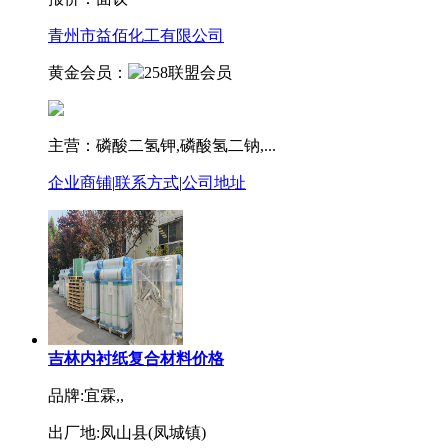
青州市益佰化工有限公司
黄金会员：
主营：磷酸二氢钾,磷酸氢二钠,...
企业商铺
|
联系方式
|
公司地址
吉林内衬纸复合材料价格
品牌:宜霖,,
出厂地:凤山县(凤城镇)