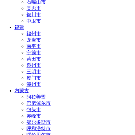
石嘴山市
吴忠市
银川市
中卫市
福建
福州市
龙岩市
南平市
宁德市
莆田市
泉州市
三明市
厦门市
漳州市
内蒙古
阿拉善盟
巴彦淖尔市
包头市
赤峰市
鄂尔多斯市
呼和浩特市
呼伦贝尔市