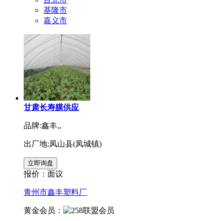
基隆市
嘉义市
甘肃长寿膜供应
品牌:鑫丰,,
出厂地:凤山县(凤城镇)
报价：
面议
青州市鑫丰塑料厂
黄金会员：