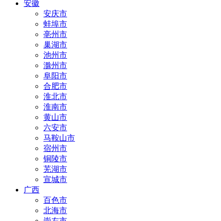
安徽
安庆市
蚌埠市
亳州市
巢湖市
池州市
滁州市
阜阳市
合肥市
淮北市
淮南市
黄山市
六安市
马鞍山市
宿州市
铜陵市
芜湖市
宣城市
广西
百色市
北海市
崇左市