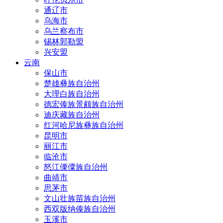
通辽市
乌海市
乌兰察布市
锡林郭勒盟
兴安盟
云南
保山市
楚雄彝族自治州
大理白族自治州
德宏傣族景颇族自治州
迪庆藏族自治州
红河哈尼族彝族自治州
昆明市
丽江市
临沧市
怒江傈僳族自治州
曲靖市
思茅市
文山壮族苗族自治州
西双版纳傣族自治州
玉溪市