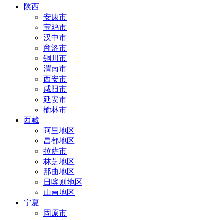
陕西
安康市
宝鸡市
汉中市
商洛市
铜川市
渭南市
西安市
咸阳市
延安市
榆林市
西藏
阿里地区
昌都地区
拉萨市
林芝地区
那曲地区
日喀则地区
山南地区
宁夏
固原市