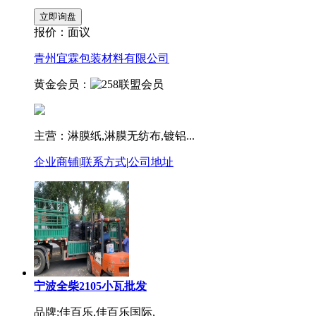
报价：
面议
青州宜霖包装材料有限公司
黄金会员：
主营：淋膜纸,淋膜无纺布,镀铝...
企业商铺
|
联系方式
|
公司地址
宁波全柴2105小瓦批发
品牌:佳百乐,佳百乐国际,