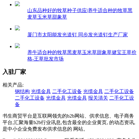
山东品种好的牧草种子供应|养牛适合种的牧草黑
麦草玉米草甜象草
厦门市太阳能发光道钉 同步发光道钉生产厂家
养牛适合种的牧草黑麦草玉米草甜象草健宝王草价
格-王草批发市场
入驻厂家
相关产品:
钢结构
光缆金具
二手化工设备
光缆金具
二手化工设备
二手化工设备
光缆金具
光缆金具
报关清关
二手化工设
备
书生商贸平台是互联网领先的b2b网站、供求信息、电子商务
平台,汇聚海量b2b行业讯息,包含最全的企业黄页, 的动态资讯,
是中小企业免费发布供求信息的 网站。