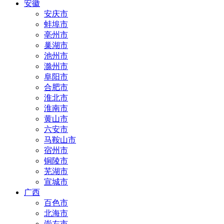
安徽
安庆市
蚌埠市
亳州市
巢湖市
池州市
滁州市
阜阳市
合肥市
淮北市
淮南市
黄山市
六安市
马鞍山市
宿州市
铜陵市
芜湖市
宣城市
广西
百色市
北海市
崇左市