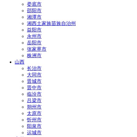
娄底市
邵阳市
湘潭市
湘西土家族苗族自治州
益阳市
永州市
岳阳市
张家界市
株洲市
山西
长治市
大同市
晋城市
晋中市
临汾市
吕梁市
朔州市
太原市
忻州市
阳泉市
运城市