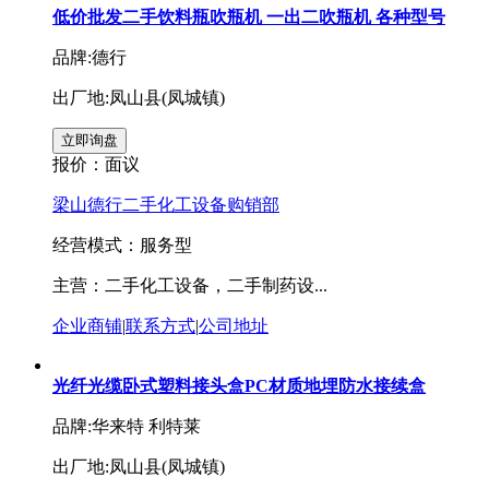
低价批发二手饮料瓶吹瓶机 一出二吹瓶机 各种型号
品牌:德行
出厂地:凤山县(凤城镇)
报价：
面议
梁山德行二手化工设备购销部
经营模式：服务型
主营：二手化工设备，二手制药设...
企业商铺
|
联系方式
|
公司地址
光纤光缆卧式塑料接头盒PC材质地埋防水接续盒
品牌:华来特 利特莱
出厂地:凤山县(凤城镇)