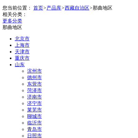
您当前位置：
首页
>
产品库
>
西藏自治区
>
那曲地区
相关分类：
更多分类
那曲地区
北京市
上海市
天津市
重庆市
山东
滨州市
德州市
东营市
菏泽市
济南市
济宁市
莱芜市
聊城市
临沂市
青岛市
日照市