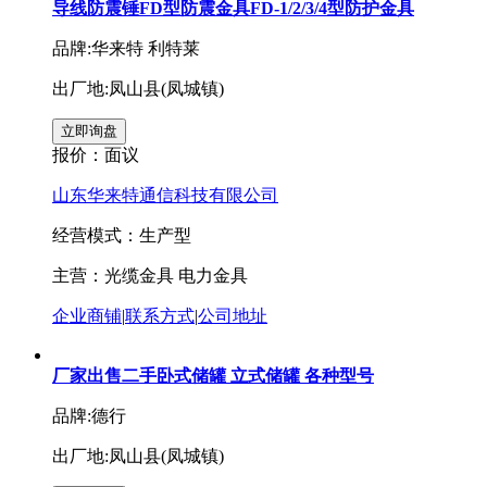
导线防震锤FD型防震金具FD-1/2/3/4型防护金具
品牌:华来特 利特莱
出厂地:凤山县(凤城镇)
报价：
面议
山东华来特通信科技有限公司
经营模式：生产型
主营：光缆金具 电力金具
企业商铺
|
联系方式
|
公司地址
厂家出售二手卧式储罐 立式储罐 各种型号
品牌:德行
出厂地:凤山县(凤城镇)