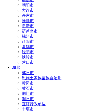
朝阳市
大连市
丹东市
抚顺市
阜新市
葫芦岛市
锦州市
辽阳市
盘锦市
沈阳市
铁岭市
营口市
湖北
鄂州市
恩施土家族苗族自治州
黄冈市
黄石市
荆门市
荆州市
直辖行政单位
十堰市