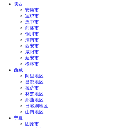
陕西
安康市
宝鸡市
汉中市
商洛市
铜川市
渭南市
西安市
咸阳市
延安市
榆林市
西藏
阿里地区
昌都地区
拉萨市
林芝地区
那曲地区
日喀则地区
山南地区
宁夏
固原市