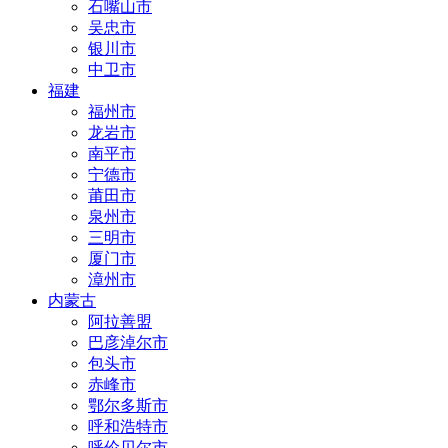
石嘴山市
吴忠市
银川市
中卫市
福建
福州市
龙岩市
南平市
宁德市
莆田市
泉州市
三明市
厦门市
漳州市
内蒙古
阿拉善盟
巴彦淖尔市
包头市
赤峰市
鄂尔多斯市
呼和浩特市
呼伦贝尔市