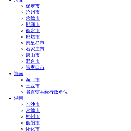
保定市
沧州市
承德市
邯郸市
衡水市
廊坊市
秦皇岛市
石家庄市
唐山市
邢台市
张家口市
海南
海口市
三亚市
省直辖县级行政单位
湖南
长沙市
常德市
郴州市
衡阳市
怀化市