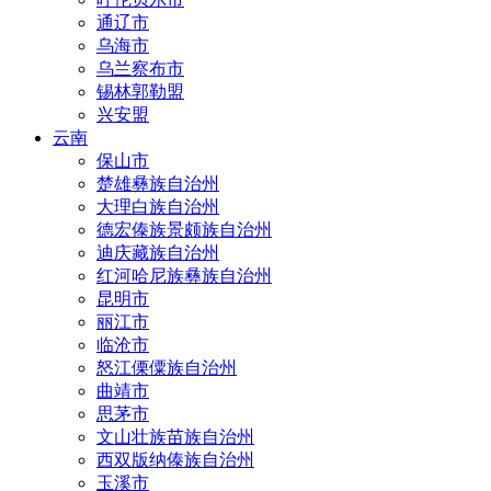
通辽市
乌海市
乌兰察布市
锡林郭勒盟
兴安盟
云南
保山市
楚雄彝族自治州
大理白族自治州
德宏傣族景颇族自治州
迪庆藏族自治州
红河哈尼族彝族自治州
昆明市
丽江市
临沧市
怒江傈僳族自治州
曲靖市
思茅市
文山壮族苗族自治州
西双版纳傣族自治州
玉溪市