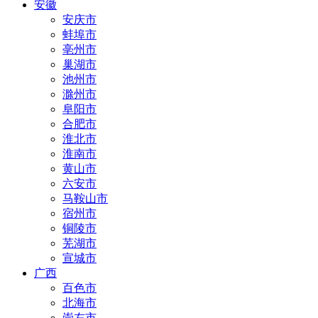
安徽
安庆市
蚌埠市
亳州市
巢湖市
池州市
滁州市
阜阳市
合肥市
淮北市
淮南市
黄山市
六安市
马鞍山市
宿州市
铜陵市
芜湖市
宣城市
广西
百色市
北海市
崇左市