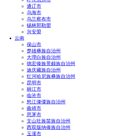
通辽市
乌海市
乌兰察布市
锡林郭勒盟
兴安盟
云南
保山市
楚雄彝族自治州
大理白族自治州
德宏傣族景颇族自治州
迪庆藏族自治州
红河哈尼族彝族自治州
昆明市
丽江市
临沧市
怒江傈僳族自治州
曲靖市
思茅市
文山壮族苗族自治州
西双版纳傣族自治州
玉溪市