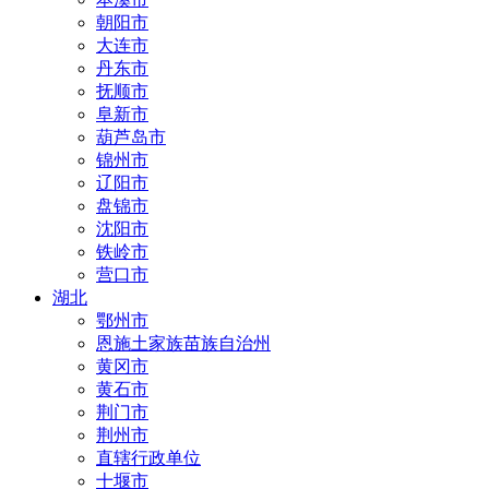
朝阳市
大连市
丹东市
抚顺市
阜新市
葫芦岛市
锦州市
辽阳市
盘锦市
沈阳市
铁岭市
营口市
湖北
鄂州市
恩施土家族苗族自治州
黄冈市
黄石市
荆门市
荆州市
直辖行政单位
十堰市