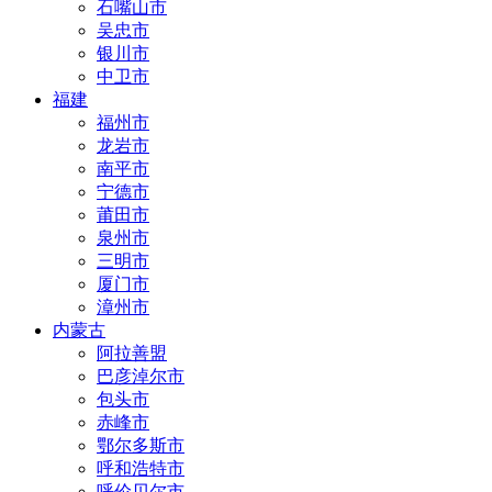
石嘴山市
吴忠市
银川市
中卫市
福建
福州市
龙岩市
南平市
宁德市
莆田市
泉州市
三明市
厦门市
漳州市
内蒙古
阿拉善盟
巴彦淖尔市
包头市
赤峰市
鄂尔多斯市
呼和浩特市
呼伦贝尔市