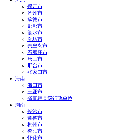
保定市
沧州市
承德市
邯郸市
衡水市
廊坊市
秦皇岛市
石家庄市
唐山市
邢台市
张家口市
海南
海口市
三亚市
省直辖县级行政单位
湖南
长沙市
常德市
郴州市
衡阳市
怀化市