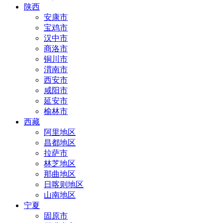
陕西
安康市
宝鸡市
汉中市
商洛市
铜川市
渭南市
西安市
咸阳市
延安市
榆林市
西藏
阿里地区
昌都地区
拉萨市
林芝地区
那曲地区
日喀则地区
山南地区
宁夏
固原市