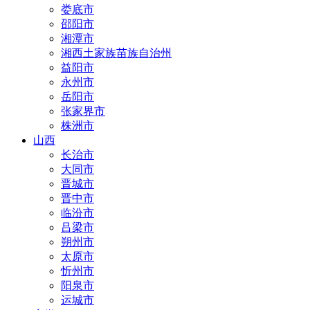
娄底市
邵阳市
湘潭市
湘西土家族苗族自治州
益阳市
永州市
岳阳市
张家界市
株洲市
山西
长治市
大同市
晋城市
晋中市
临汾市
吕梁市
朔州市
太原市
忻州市
阳泉市
运城市