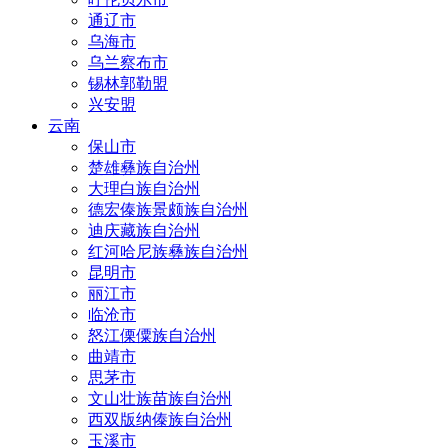
通辽市
乌海市
乌兰察布市
锡林郭勒盟
兴安盟
云南
保山市
楚雄彝族自治州
大理白族自治州
德宏傣族景颇族自治州
迪庆藏族自治州
红河哈尼族彝族自治州
昆明市
丽江市
临沧市
怒江傈僳族自治州
曲靖市
思茅市
文山壮族苗族自治州
西双版纳傣族自治州
玉溪市