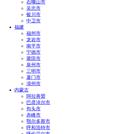
石嘴山市
吴忠市
银川市
中卫市
福建
福州市
龙岩市
南平市
宁德市
莆田市
泉州市
三明市
厦门市
漳州市
内蒙古
阿拉善盟
巴彦淖尔市
包头市
赤峰市
鄂尔多斯市
呼和浩特市
呼伦贝尔市