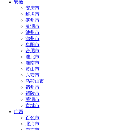
安徽
安庆市
蚌埠市
亳州市
巢湖市
池州市
滁州市
阜阳市
合肥市
淮北市
淮南市
黄山市
六安市
马鞍山市
宿州市
铜陵市
芜湖市
宣城市
广西
百色市
北海市
崇左市