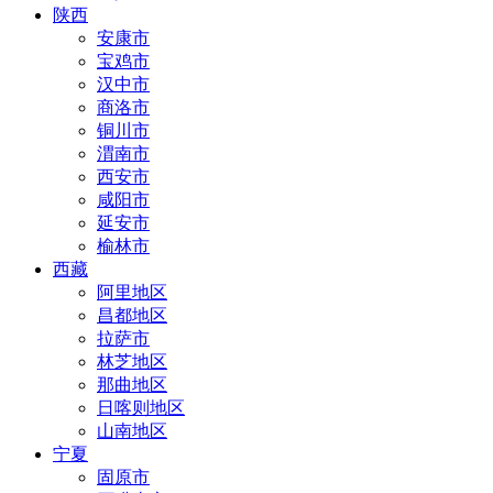
陕西
安康市
宝鸡市
汉中市
商洛市
铜川市
渭南市
西安市
咸阳市
延安市
榆林市
西藏
阿里地区
昌都地区
拉萨市
林芝地区
那曲地区
日喀则地区
山南地区
宁夏
固原市