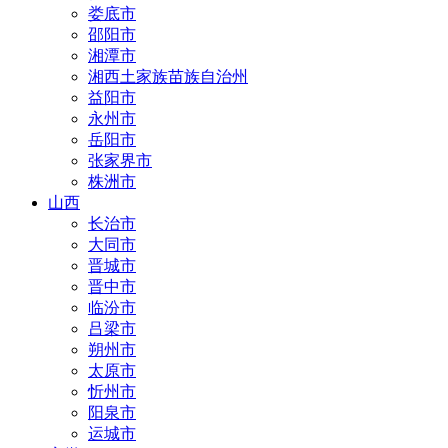
娄底市
邵阳市
湘潭市
湘西土家族苗族自治州
益阳市
永州市
岳阳市
张家界市
株洲市
山西
长治市
大同市
晋城市
晋中市
临汾市
吕梁市
朔州市
太原市
忻州市
阳泉市
运城市