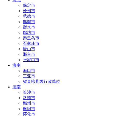
保定市
沧州市
承德市
邯郸市
衡水市
廊坊市
秦皇岛市
石家庄市
唐山市
邢台市
张家口市
海南
海口市
三亚市
省直辖县级行政单位
湖南
长沙市
常德市
郴州市
衡阳市
怀化市