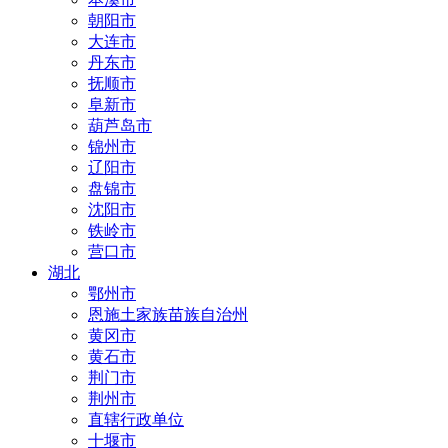
朝阳市
大连市
丹东市
抚顺市
阜新市
葫芦岛市
锦州市
辽阳市
盘锦市
沈阳市
铁岭市
营口市
湖北
鄂州市
恩施土家族苗族自治州
黄冈市
黄石市
荆门市
荆州市
直辖行政单位
十堰市