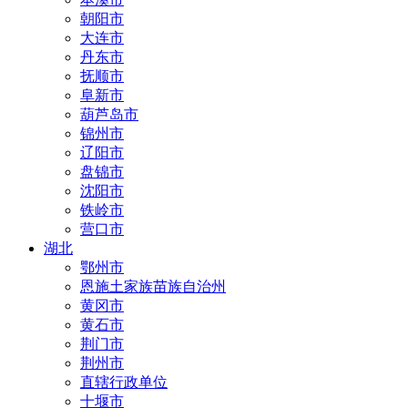
朝阳市
大连市
丹东市
抚顺市
阜新市
葫芦岛市
锦州市
辽阳市
盘锦市
沈阳市
铁岭市
营口市
湖北
鄂州市
恩施土家族苗族自治州
黄冈市
黄石市
荆门市
荆州市
直辖行政单位
十堰市