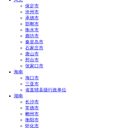
保定市
沧州市
承德市
邯郸市
衡水市
廊坊市
秦皇岛市
石家庄市
唐山市
邢台市
张家口市
海南
海口市
三亚市
省直辖县级行政单位
湖南
长沙市
常德市
郴州市
衡阳市
怀化市