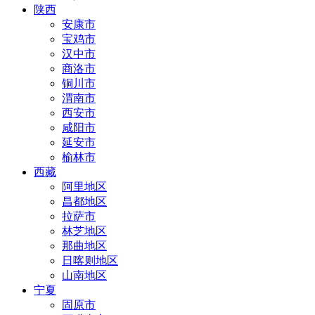
陕西
安康市
宝鸡市
汉中市
商洛市
铜川市
渭南市
西安市
咸阳市
延安市
榆林市
西藏
阿里地区
昌都地区
拉萨市
林芝地区
那曲地区
日喀则地区
山南地区
宁夏
固原市