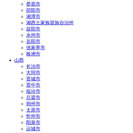
娄底市
邵阳市
湘潭市
湘西土家族苗族自治州
益阳市
永州市
岳阳市
张家界市
株洲市
山西
长治市
大同市
晋城市
晋中市
临汾市
吕梁市
朔州市
太原市
忻州市
阳泉市
运城市