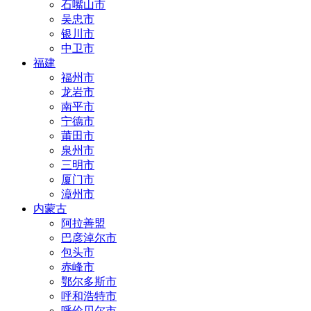
石嘴山市
吴忠市
银川市
中卫市
福建
福州市
龙岩市
南平市
宁德市
莆田市
泉州市
三明市
厦门市
漳州市
内蒙古
阿拉善盟
巴彦淖尔市
包头市
赤峰市
鄂尔多斯市
呼和浩特市
呼伦贝尔市