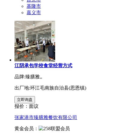
基隆市
嘉义市
江阴承包学校食堂经营方式
品牌:臻膳雅,,
出厂地:环江毛南族自治县(思恩镇)
报价：
面议
张家港市臻膳雅餐饮有限公司
黄金会员：