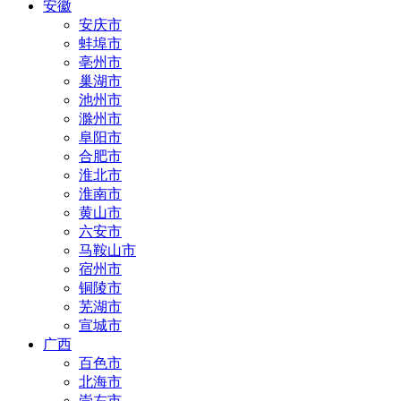
安徽
安庆市
蚌埠市
亳州市
巢湖市
池州市
滁州市
阜阳市
合肥市
淮北市
淮南市
黄山市
六安市
马鞍山市
宿州市
铜陵市
芜湖市
宣城市
广西
百色市
北海市
崇左市