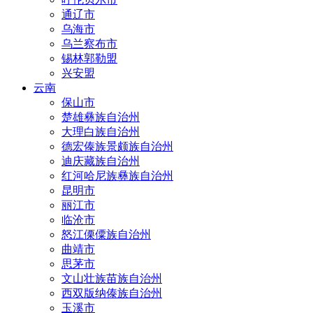
通辽市
乌海市
乌兰察布市
锡林郭勒盟
兴安盟
云南
保山市
楚雄彝族自治州
大理白族自治州
德宏傣族景颇族自治州
迪庆藏族自治州
红河哈尼族彝族自治州
昆明市
丽江市
临沧市
怒江傈僳族自治州
曲靖市
思茅市
文山壮族苗族自治州
西双版纳傣族自治州
玉溪市