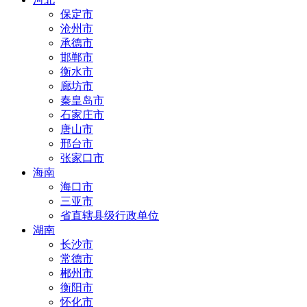
保定市
沧州市
承德市
邯郸市
衡水市
廊坊市
秦皇岛市
石家庄市
唐山市
邢台市
张家口市
海南
海口市
三亚市
省直辖县级行政单位
湖南
长沙市
常德市
郴州市
衡阳市
怀化市