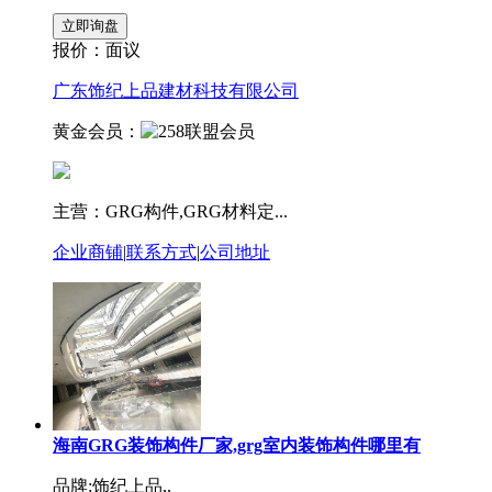
报价：
面议
广东饰纪上品建材科技有限公司
黄金会员：
主营：GRG构件,GRG材料定...
企业商铺
|
联系方式
|
公司地址
海南GRG装饰构件厂家,grg室内装饰构件哪里有
品牌:饰纪上品,,