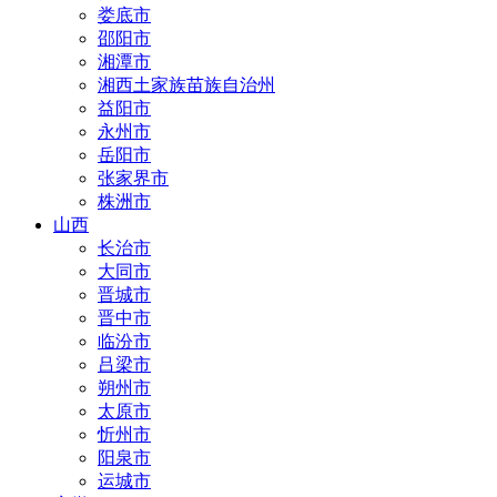
娄底市
邵阳市
湘潭市
湘西土家族苗族自治州
益阳市
永州市
岳阳市
张家界市
株洲市
山西
长治市
大同市
晋城市
晋中市
临汾市
吕梁市
朔州市
太原市
忻州市
阳泉市
运城市