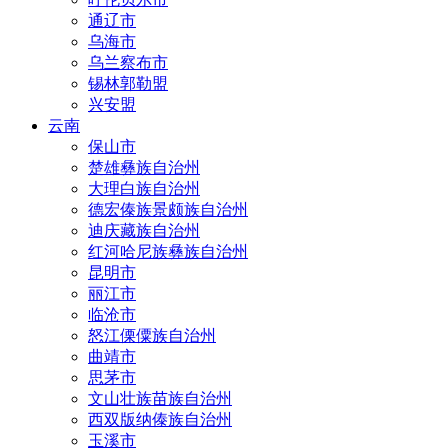
通辽市
乌海市
乌兰察布市
锡林郭勒盟
兴安盟
云南
保山市
楚雄彝族自治州
大理白族自治州
德宏傣族景颇族自治州
迪庆藏族自治州
红河哈尼族彝族自治州
昆明市
丽江市
临沧市
怒江傈僳族自治州
曲靖市
思茅市
文山壮族苗族自治州
西双版纳傣族自治州
玉溪市