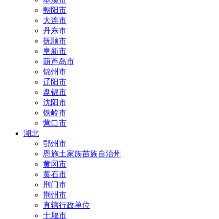
朝阳市
大连市
丹东市
抚顺市
阜新市
葫芦岛市
锦州市
辽阳市
盘锦市
沈阳市
铁岭市
营口市
湖北
鄂州市
恩施土家族苗族自治州
黄冈市
黄石市
荆门市
荆州市
直辖行政单位
十堰市