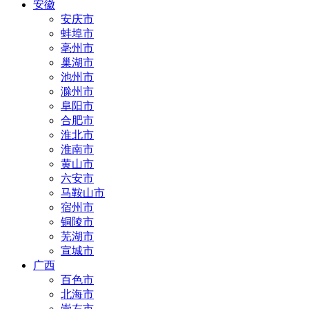
安徽
安庆市
蚌埠市
亳州市
巢湖市
池州市
滁州市
阜阳市
合肥市
淮北市
淮南市
黄山市
六安市
马鞍山市
宿州市
铜陵市
芜湖市
宣城市
广西
百色市
北海市
崇左市