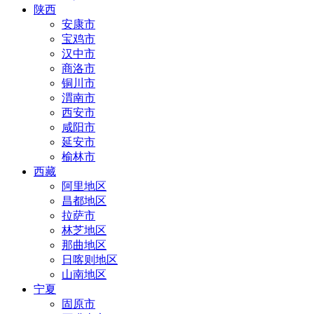
陕西
安康市
宝鸡市
汉中市
商洛市
铜川市
渭南市
西安市
咸阳市
延安市
榆林市
西藏
阿里地区
昌都地区
拉萨市
林芝地区
那曲地区
日喀则地区
山南地区
宁夏
固原市