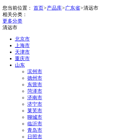
您当前位置：
首页
>
产品库
>
广东省
>
清远市
相关分类：
更多分类
清远市
北京市
上海市
天津市
重庆市
山东
滨州市
德州市
东营市
菏泽市
济南市
济宁市
莱芜市
聊城市
临沂市
青岛市
日照市