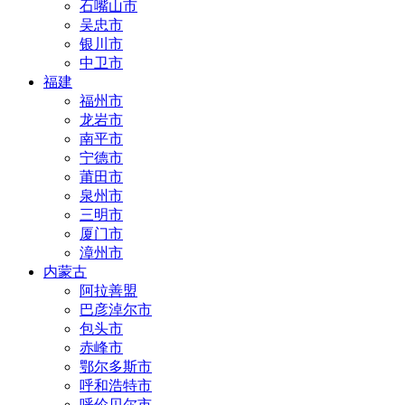
石嘴山市
吴忠市
银川市
中卫市
福建
福州市
龙岩市
南平市
宁德市
莆田市
泉州市
三明市
厦门市
漳州市
内蒙古
阿拉善盟
巴彦淖尔市
包头市
赤峰市
鄂尔多斯市
呼和浩特市
呼伦贝尔市