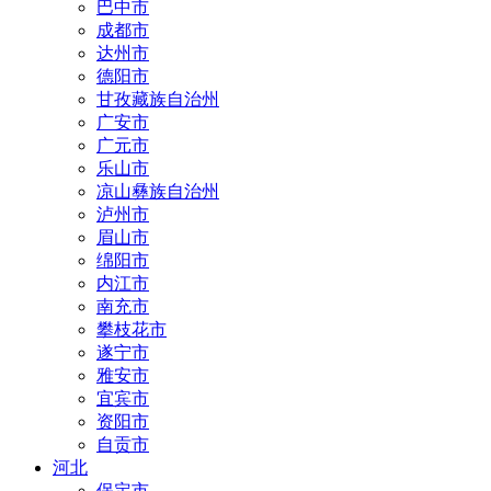
巴中市
成都市
达州市
德阳市
甘孜藏族自治州
广安市
广元市
乐山市
凉山彝族自治州
泸州市
眉山市
绵阳市
内江市
南充市
攀枝花市
遂宁市
雅安市
宜宾市
资阳市
自贡市
河北
保定市