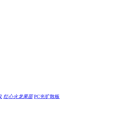
仪
红心火龙果苗
PC光扩散板