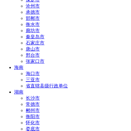
沧州市
承德市
邯郸市
衡水市
廊坊市
秦皇岛市
石家庄市
唐山市
邢台市
张家口市
海南
海口市
三亚市
省直辖县级行政单位
湖南
长沙市
常德市
郴州市
衡阳市
怀化市
娄底市