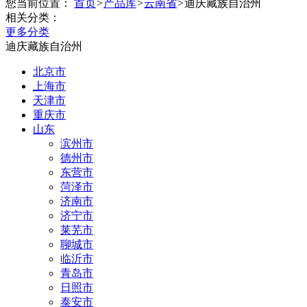
您当前位置：
首页
>
产品库
>
云南省
>
迪庆藏族自治州
相关分类：
更多分类
迪庆藏族自治州
北京市
上海市
天津市
重庆市
山东
滨州市
德州市
东营市
菏泽市
济南市
济宁市
莱芜市
聊城市
临沂市
青岛市
日照市
泰安市