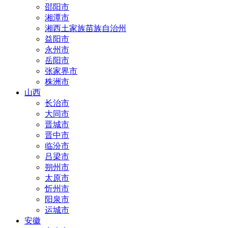
邵阳市
湘潭市
湘西土家族苗族自治州
益阳市
永州市
岳阳市
张家界市
株洲市
山西
长治市
大同市
晋城市
晋中市
临汾市
吕梁市
朔州市
太原市
忻州市
阳泉市
运城市
安徽