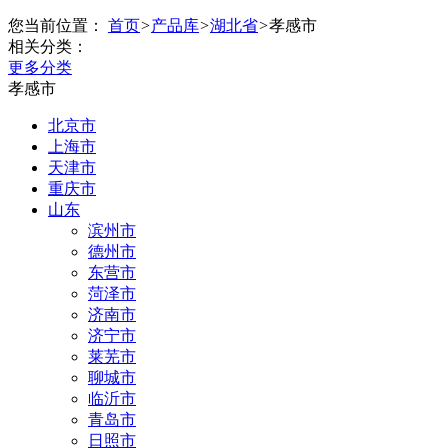
您当前位置：
首页
>
产品库
>
湖北省
>
孝感市
相关分类：
更多分类
孝感市
北京市
上海市
天津市
重庆市
山东
滨州市
德州市
东营市
菏泽市
济南市
济宁市
莱芜市
聊城市
临沂市
青岛市
日照市