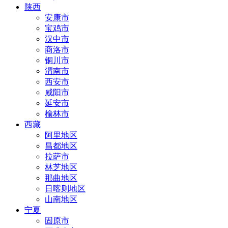
陕西
安康市
宝鸡市
汉中市
商洛市
铜川市
渭南市
西安市
咸阳市
延安市
榆林市
西藏
阿里地区
昌都地区
拉萨市
林芝地区
那曲地区
日喀则地区
山南地区
宁夏
固原市