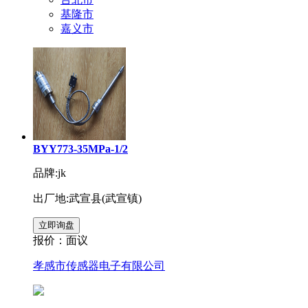
基隆市
嘉义市
BYY773-35MPa-1/2
品牌:jk
出厂地:武宣县(武宣镇)
报价：
面议
孝感市传感器电子有限公司