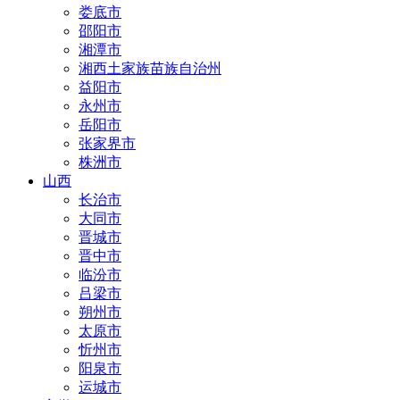
娄底市
邵阳市
湘潭市
湘西土家族苗族自治州
益阳市
永州市
岳阳市
张家界市
株洲市
山西
长治市
大同市
晋城市
晋中市
临汾市
吕梁市
朔州市
太原市
忻州市
阳泉市
运城市