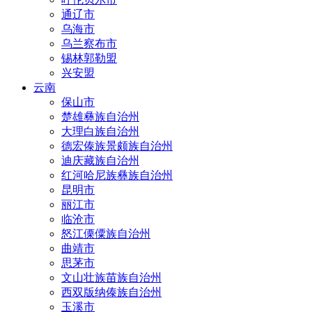
通辽市
乌海市
乌兰察布市
锡林郭勒盟
兴安盟
云南
保山市
楚雄彝族自治州
大理白族自治州
德宏傣族景颇族自治州
迪庆藏族自治州
红河哈尼族彝族自治州
昆明市
丽江市
临沧市
怒江傈僳族自治州
曲靖市
思茅市
文山壮族苗族自治州
西双版纳傣族自治州
玉溪市