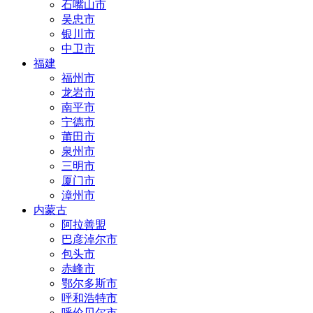
石嘴山市
吴忠市
银川市
中卫市
福建
福州市
龙岩市
南平市
宁德市
莆田市
泉州市
三明市
厦门市
漳州市
内蒙古
阿拉善盟
巴彦淖尔市
包头市
赤峰市
鄂尔多斯市
呼和浩特市
呼伦贝尔市