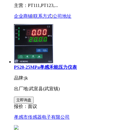
主营：PT111,PT123,...
企业商铺
|
联系方式
|
公司地址
PS20-25MPa孝感禾能压力仪表
品牌:jk
出厂地:武宣县(武宣镇)
报价：
面议
孝感市传感器电子有限公司