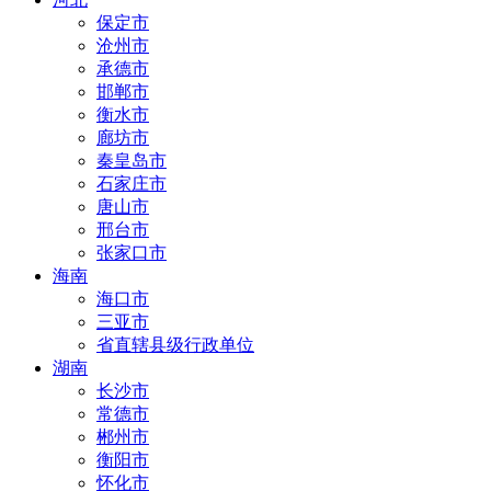
保定市
沧州市
承德市
邯郸市
衡水市
廊坊市
秦皇岛市
石家庄市
唐山市
邢台市
张家口市
海南
海口市
三亚市
省直辖县级行政单位
湖南
长沙市
常德市
郴州市
衡阳市
怀化市