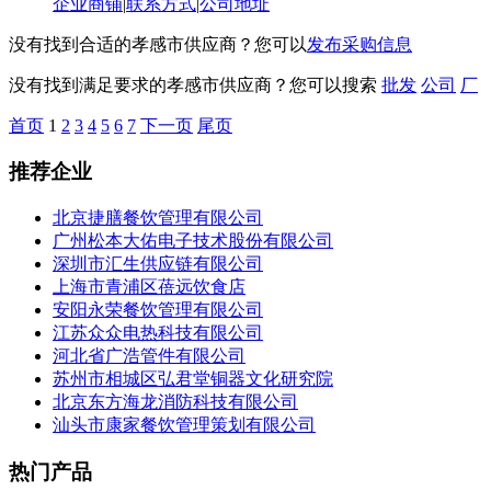
企业商铺
|
联系方式
|
公司地址
没有找到合适的孝感市供应商？您可以
发布采购信息
没有找到满足要求的孝感市供应商？您可以搜索
批发
公司
厂
首页
1
2
3
4
5
6
7
下一页
尾页
推荐企业
北京捷膳餐饮管理有限公司
广州松本大佑电子技术股份有限公司
深圳市汇生供应链有限公司
上海市青浦区蓓远饮食店
安阳永荣餐饮管理有限公司
江苏众众电热科技有限公司
河北省广浩管件有限公司
苏州市相城区弘君堂铜器文化研究院
北京东方海龙消防科技有限公司
汕头市康家餐饮管理策划有限公司
热门产品