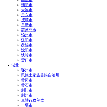
朝阳市
大连市
丹东市
抚顺市
阜新市
葫芦岛市
锦州市
辽阳市
盘锦市
沈阳市
铁岭市
营口市
湖北
鄂州市
恩施土家族苗族自治州
黄冈市
黄石市
荆门市
荆州市
直辖行政单位
十堰市