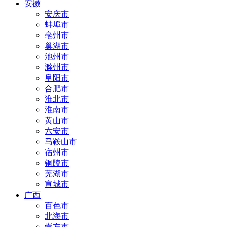
安徽
安庆市
蚌埠市
亳州市
巢湖市
池州市
滁州市
阜阳市
合肥市
淮北市
淮南市
黄山市
六安市
马鞍山市
宿州市
铜陵市
芜湖市
宣城市
广西
百色市
北海市
崇左市