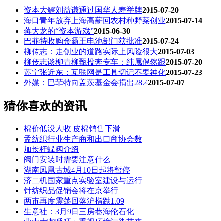
资本大鳄刘益谦通过国华人寿举牌
2015-07-20
海口青年放弃上海高薪回农村种野菜创业
2015-07-14
蒋大龙的“资本游戏”
2015-06-30
巴菲特收购金霸王电池部门获批准
2015-07-24
柳传志：走创业的道路实际上风险很大
2015-07-03
柳传志谈柳青柳甄投奔专车：纯属偶然跟
2015-07-20
苏宁张近东：互联网是工具切记不要神化
2015-07-23
外媒：巴菲特向盖茨基金会捐出28.4
2015-07-07
猜你喜欢的资讯
棉价低没人收 皮棉销售下滑
孟纺织行业生产商和出口商协会数
加长杆蝶阀介绍
阀门安装时需要注意什么
湖南凤凰古城4月10日起将暂停
济二机国家重点实验室建设与运行
针纺织品促销会将在京举行
两市再度震荡回落沪指跌1.09
生意社：3月9日三房巷海伦石化