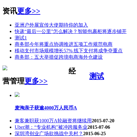
资讯
更多>>
亚洲户外展宣传大使期待你的加入
快递“最后一公里”怎么解决？智能包裹柜将逐步铺开
测试1
商务部今年将重点协调推进五项工作规范电商
移动支付市场规模增长57% 线下支付将成争夺重点
商务部：五大举措促跨境电商海外仓建设
经
测试
营管理
更多>>
麦淘亲子获逾4000万人民币A
兼客兼职获1000万A轮融资将继续用
2015-07-20
Uber潮：“专业机构”被冲跨服务业
2015-07-06
深圳湾创业广场欲挑战中关村？
2015-06-25