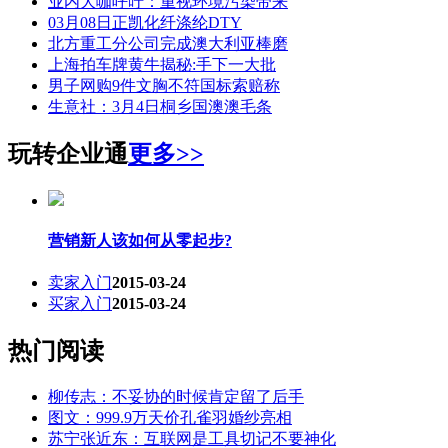
业内大咖呼吁：重视环境污染带来
03月08日正凯化纤涤纶DTY
北方重工分公司完成澳大利亚棒磨
上海拍车牌黄牛揭秘:手下一大批
男子网购9件文胸不符国标索赔称
生意社：3月4日桐乡国澳澳毛条
玩转企业通
更多>>
营销新人该如何从零起步?
卖家入门
2015-03-24
买家入门
2015-03-24
热门阅读
柳传志：不妥协的时候肯定留了后手
图文：999.9万天价孔雀羽婚纱亮相
苏宁张近东：互联网是工具切记不要神化