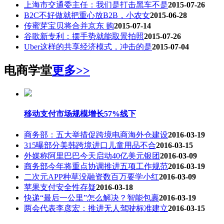
上海市交通委主任：我们是打击黑车不是
2015-07-26
B2C不好做就把重心放B2B，小农女
2015-06-28
传蜜芽宝贝将合并京东 购
2015-07-14
谷歌新专利：摆手势就能取景拍照
2015-07-26
Uber这样的共享经济模式，冲击的是
2015-07-04
电商学堂
更多>>
移动支付市场规模增长57%线下
商务部：五大举措促跨境电商海外仓建设
2016-03-19
315曝部分美韩跨境进口儿童用品不合
2016-03-15
外媒称阿里巴巴今天启动40亿美元银团
2016-03-09
商务部今年将重点协调推进五项工作规范
2016-03-19
二次元APP种草没融资数百万要学小红
2016-03-09
苹果支付安全性存疑
2016-03-18
快递“最后一公里”怎么解决？智能包裹
2016-03-19
两会代表李彦宏：推进无人驾驶标准建立
2016-03-15