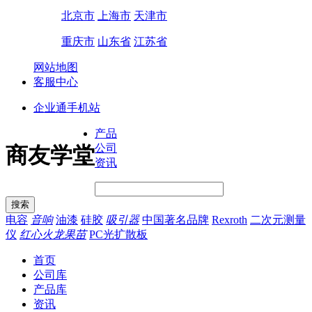
北京市
上海市
天津市
重庆市
山东省
江苏省
网站地图
客服中心
企业通手机站
产品
公司
商友学堂
资讯
电容
音响
油漆
硅胶
吸引器
中国著名品牌
Rexroth
二次元测量
仪
红心火龙果苗
PC光扩散板
首页
公司库
产品库
资讯