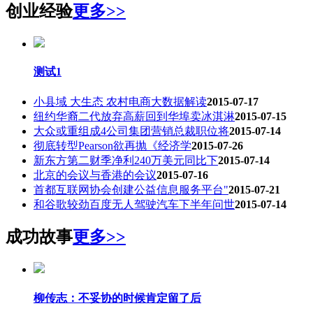
创业经验
更多>>
测试1
小县域 大生态 农村电商大数据解读
2015-07-17
纽约华裔二代放弃高薪回到华埠卖冰淇淋
2015-07-15
大众或重组成4公司集团营销总裁职位将
2015-07-14
彻底转型Pearson欲再抛《经济学
2015-07-26
新东方第二财季净利240万美元同比下
2015-07-14
北京的会议与香港的会议
2015-07-16
首都互联网协会创建公益信息服务平台"
2015-07-21
和谷歌较劲百度无人驾驶汽车下半年问世
2015-07-14
成功故事
更多>>
柳传志：不妥协的时候肯定留了后