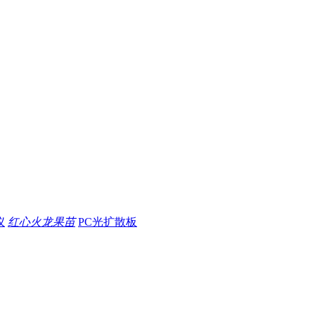
仪
红心火龙果苗
PC光扩散板