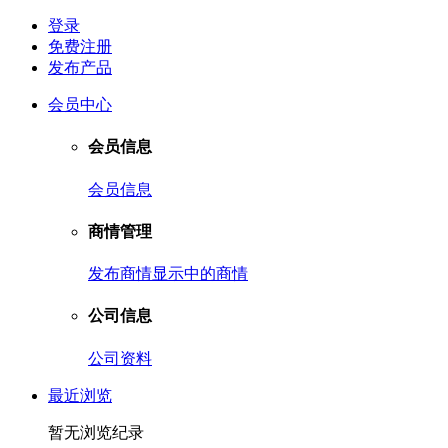
登录
免费注册
发布产品
会员中心
会员信息
会员信息
商情管理
发布商情
显示中的商情
公司信息
公司资料
最近浏览
暂无浏览纪录