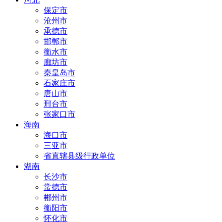
保定市
沧州市
承德市
邯郸市
衡水市
廊坊市
秦皇岛市
石家庄市
唐山市
邢台市
张家口市
海南
海口市
三亚市
省直辖县级行政单位
湖南
长沙市
常德市
郴州市
衡阳市
怀化市