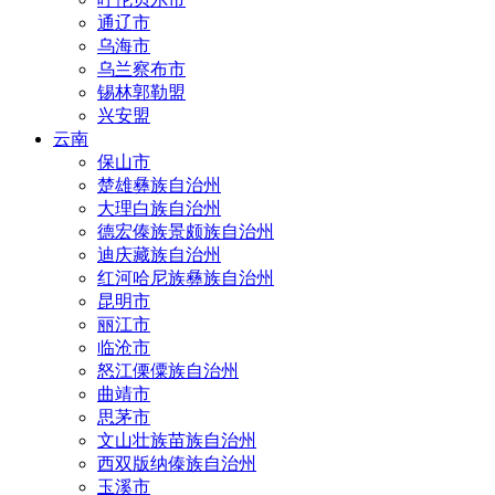
通辽市
乌海市
乌兰察布市
锡林郭勒盟
兴安盟
云南
保山市
楚雄彝族自治州
大理白族自治州
德宏傣族景颇族自治州
迪庆藏族自治州
红河哈尼族彝族自治州
昆明市
丽江市
临沧市
怒江傈僳族自治州
曲靖市
思茅市
文山壮族苗族自治州
西双版纳傣族自治州
玉溪市