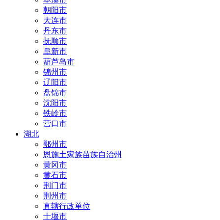
朝阳市
大连市
丹东市
抚顺市
阜新市
葫芦岛市
锦州市
辽阳市
盘锦市
沈阳市
铁岭市
营口市
湖北
鄂州市
恩施土家族苗族自治州
黄冈市
黄石市
荆门市
荆州市
直辖行政单位
十堰市