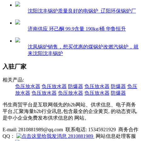
沈阳沈丰锅炉质量良好的电锅炉_辽阳环保锅炉厂
济南供应 环己酮 99.9含量 190kg/桶 华鲁恒升
沈凤锅炉销售，想买优惠的煤锅炉改燃汽锅炉，就
来沈阳沈丰锅炉
入驻厂家
相关产品:
负压放水器
负压放水器
防爆器
负压放水器
防爆器
负压
放水器
负压放水器
负压放水器
负压放水器
防爆器
书生商贸平台是互联网领先的b2b网站、供求信息、电子商务
平台,汇聚海量b2b行业讯息,包含最全的企业黄页, 的动态资讯,
是中小企业免费发布供求信息的 网站。
E-mail: 2810881989@qq.com 联系电话: 15345921929 商务合作
QQ：
2810881989
网站信息处理客服