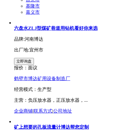
基隆市
嘉义市
六盘水ZLJ型煤矿巷道用钻机看好你来选
品牌:河南博达
出厂地:宜州市
报价：
面议
鹤壁市博达矿用设备制造厂
经营模式：生产型
主营：负压放水器，正压放水器，...
企业商铺
|
联系方式
|
公司地址
矿上想要的孔板流量计博达帮您定制