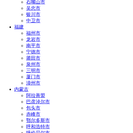
石嘴山市
吴忠市
银川市
中卫市
福建
福州市
龙岩市
南平市
宁德市
莆田市
泉州市
三明市
厦门市
漳州市
内蒙古
阿拉善盟
巴彦淖尔市
包头市
赤峰市
鄂尔多斯市
呼和浩特市
呼伦贝尔市