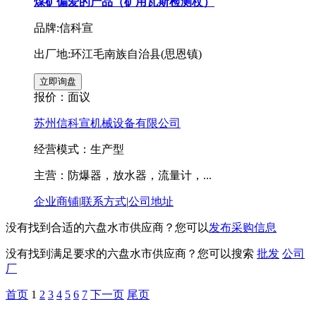
煤矿偏爱的产品（矿用瓦斯检测杖）
品牌:信科宣
出厂地:环江毛南族自治县(思恩镇)
报价：
面议
苏州信科宣机械设备有限公司
经营模式：生产型
主营：防爆器，放水器，流量计，...
企业商铺
|
联系方式
|
公司地址
没有找到合适的六盘水市供应商？您可以
发布采购信息
没有找到满足要求的六盘水市供应商？您可以搜索
批发
公司
厂
首页
1
2
3
4
5
6
7
下一页
尾页