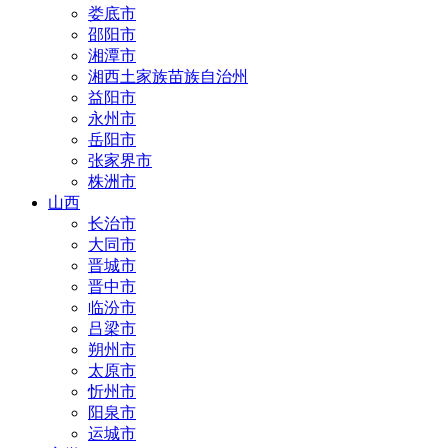
娄底市
邵阳市
湘潭市
湘西土家族苗族自治州
益阳市
永州市
岳阳市
张家界市
株洲市
山西
长治市
大同市
晋城市
晋中市
临汾市
吕梁市
朔州市
太原市
忻州市
阳泉市
运城市