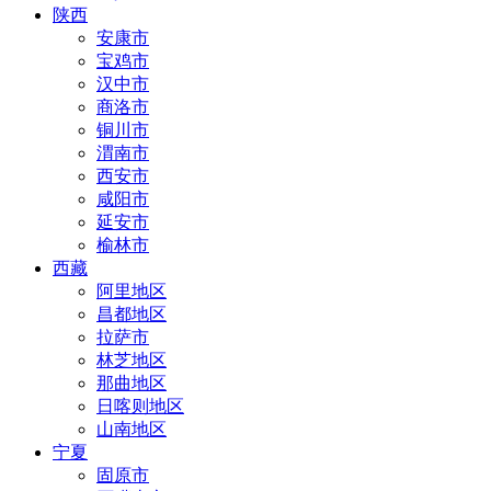
陕西
安康市
宝鸡市
汉中市
商洛市
铜川市
渭南市
西安市
咸阳市
延安市
榆林市
西藏
阿里地区
昌都地区
拉萨市
林芝地区
那曲地区
日喀则地区
山南地区
宁夏
固原市