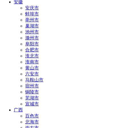
安徽
安庆市
蚌埠市
亳州市
巢湖市
池州市
滁州市
阜阳市
合肥市
淮北市
淮南市
黄山市
六安市
马鞍山市
宿州市
铜陵市
芜湖市
宣城市
广西
百色市
北海市
崇左市