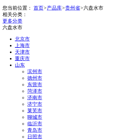
您当前位置：
首页
>
产品库
>
贵州省
>
六盘水市
相关分类：
更多分类
六盘水市
北京市
上海市
天津市
重庆市
山东
滨州市
德州市
东营市
菏泽市
济南市
济宁市
莱芜市
聊城市
临沂市
青岛市
日照市