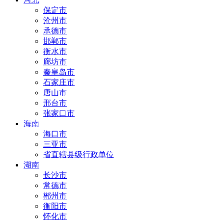
保定市
沧州市
承德市
邯郸市
衡水市
廊坊市
秦皇岛市
石家庄市
唐山市
邢台市
张家口市
海南
海口市
三亚市
省直辖县级行政单位
湖南
长沙市
常德市
郴州市
衡阳市
怀化市