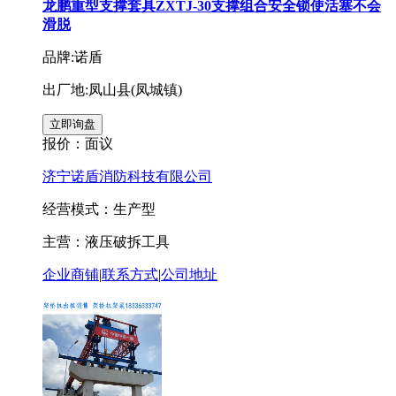
龙鹏重型支撑套具ZXTJ-30支撑组合安全锁使活塞不会
滑脱
品牌:诺盾
出厂地:凤山县(凤城镇)
报价：
面议
济宁诺盾消防科技有限公司
经营模式：生产型
主营：液压破拆工具
企业商铺
|
联系方式
|
公司地址