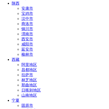
陕西
安康市
宝鸡市
汉中市
商洛市
铜川市
渭南市
西安市
咸阳市
延安市
榆林市
西藏
阿里地区
昌都地区
拉萨市
林芝地区
那曲地区
日喀则地区
山南地区
宁夏
固原市