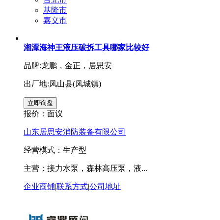
基隆市
嘉义市
湘潭海神王液压破拆工具哪家比较好
品牌:龙鹏，金正，居思安
出厂地:凤山县(凤城镇)
报价：
面议
山东居思安消防装备有限公司
经营模式：生产型
主营：接力水泵，森林高压泵，液...
企业商铺
|
联系方式
|
公司地址