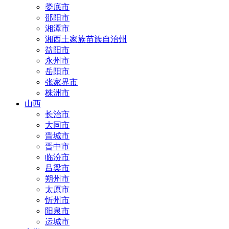
娄底市
邵阳市
湘潭市
湘西土家族苗族自治州
益阳市
永州市
岳阳市
张家界市
株洲市
山西
长治市
大同市
晋城市
晋中市
临汾市
吕梁市
朔州市
太原市
忻州市
阳泉市
运城市