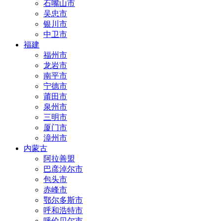
石嘴山市
吴忠市
银川市
中卫市
福建
福州市
龙岩市
南平市
宁德市
莆田市
泉州市
三明市
厦门市
漳州市
内蒙古
阿拉善盟
巴彦淖尔市
包头市
赤峰市
鄂尔多斯市
呼和浩特市
呼伦贝尔市