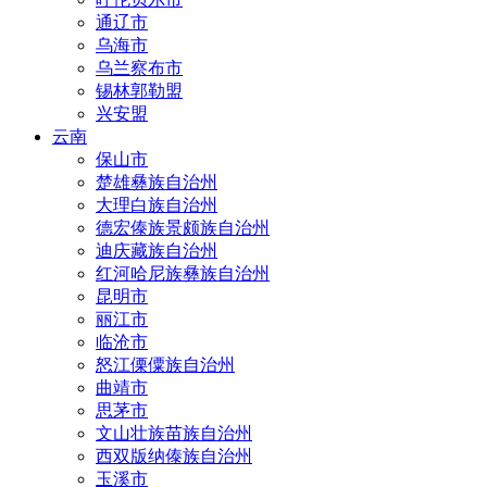
通辽市
乌海市
乌兰察布市
锡林郭勒盟
兴安盟
云南
保山市
楚雄彝族自治州
大理白族自治州
德宏傣族景颇族自治州
迪庆藏族自治州
红河哈尼族彝族自治州
昆明市
丽江市
临沧市
怒江傈僳族自治州
曲靖市
思茅市
文山壮族苗族自治州
西双版纳傣族自治州
玉溪市