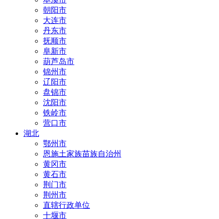
朝阳市
大连市
丹东市
抚顺市
阜新市
葫芦岛市
锦州市
辽阳市
盘锦市
沈阳市
铁岭市
营口市
湖北
鄂州市
恩施土家族苗族自治州
黄冈市
黄石市
荆门市
荆州市
直辖行政单位
十堰市