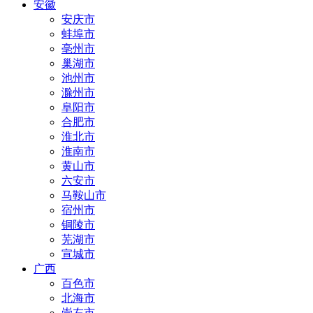
安徽
安庆市
蚌埠市
亳州市
巢湖市
池州市
滁州市
阜阳市
合肥市
淮北市
淮南市
黄山市
六安市
马鞍山市
宿州市
铜陵市
芜湖市
宣城市
广西
百色市
北海市
崇左市