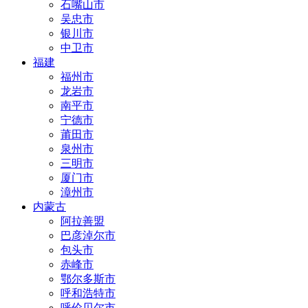
石嘴山市
吴忠市
银川市
中卫市
福建
福州市
龙岩市
南平市
宁德市
莆田市
泉州市
三明市
厦门市
漳州市
内蒙古
阿拉善盟
巴彦淖尔市
包头市
赤峰市
鄂尔多斯市
呼和浩特市
呼伦贝尔市