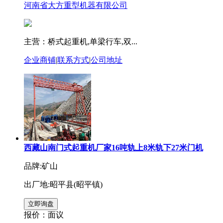
河南省大方重型机器有限公司
主营：桥式起重机,单梁行车,双...
企业商铺
|
联系方式
|
公司地址
西藏山南门式起重机厂家16吨轨上8米轨下27米门机
品牌:矿山
出厂地:昭平县(昭平镇)
报价：
面议