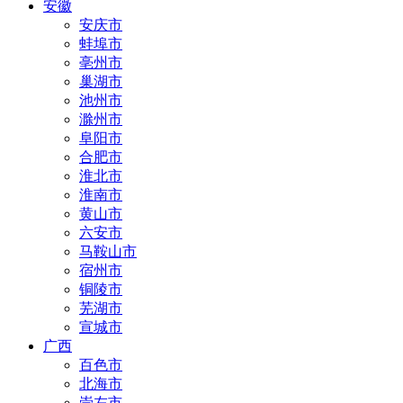
安徽
安庆市
蚌埠市
亳州市
巢湖市
池州市
滁州市
阜阳市
合肥市
淮北市
淮南市
黄山市
六安市
马鞍山市
宿州市
铜陵市
芜湖市
宣城市
广西
百色市
北海市
崇左市