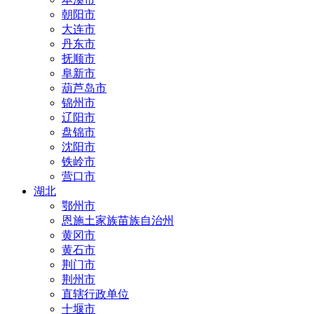
朝阳市
大连市
丹东市
抚顺市
阜新市
葫芦岛市
锦州市
辽阳市
盘锦市
沈阳市
铁岭市
营口市
湖北
鄂州市
恩施土家族苗族自治州
黄冈市
黄石市
荆门市
荆州市
直辖行政单位
十堰市