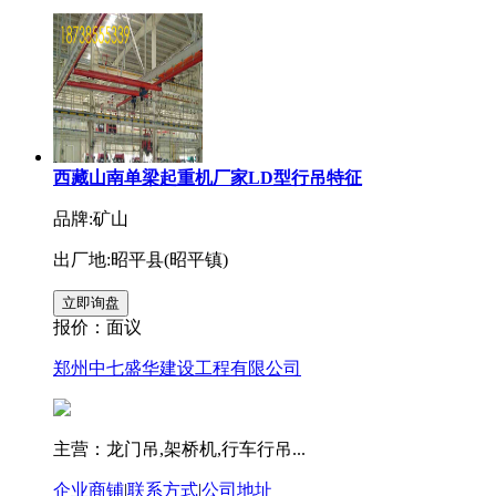
西藏山南单梁起重机厂家LD型行吊特征
品牌:矿山
出厂地:昭平县(昭平镇)
报价：
面议
郑州中七盛华建设工程有限公司
主营：龙门吊,架桥机,行车行吊...
企业商铺
|
联系方式
|
公司地址