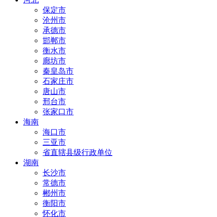
保定市
沧州市
承德市
邯郸市
衡水市
廊坊市
秦皇岛市
石家庄市
唐山市
邢台市
张家口市
海南
海口市
三亚市
省直辖县级行政单位
湖南
长沙市
常德市
郴州市
衡阳市
怀化市