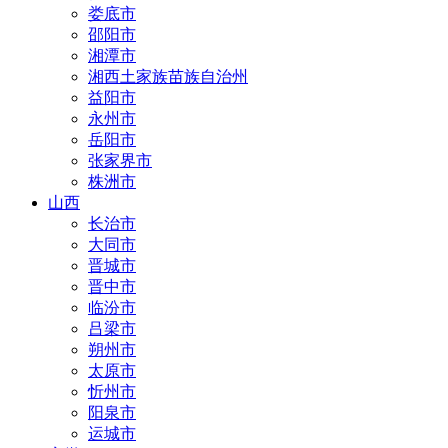
娄底市
邵阳市
湘潭市
湘西土家族苗族自治州
益阳市
永州市
岳阳市
张家界市
株洲市
山西
长治市
大同市
晋城市
晋中市
临汾市
吕梁市
朔州市
太原市
忻州市
阳泉市
运城市