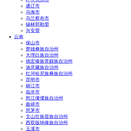
通辽市
乌海市
乌兰察布市
锡林郭勒盟
兴安盟
云南
保山市
楚雄彝族自治州
大理白族自治州
德宏傣族景颇族自治州
迪庆藏族自治州
红河哈尼族彝族自治州
昆明市
丽江市
临沧市
怒江傈僳族自治州
曲靖市
思茅市
文山壮族苗族自治州
西双版纳傣族自治州
玉溪市