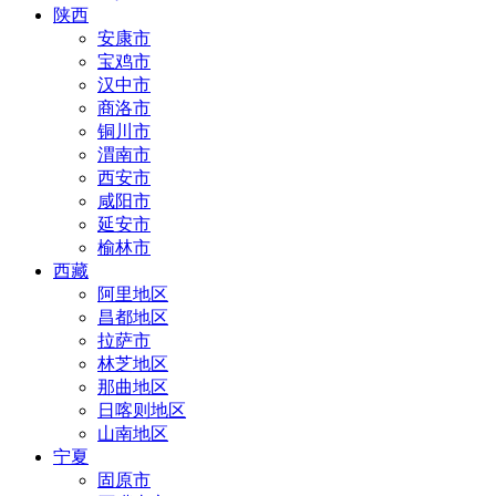
陕西
安康市
宝鸡市
汉中市
商洛市
铜川市
渭南市
西安市
咸阳市
延安市
榆林市
西藏
阿里地区
昌都地区
拉萨市
林芝地区
那曲地区
日喀则地区
山南地区
宁夏
固原市