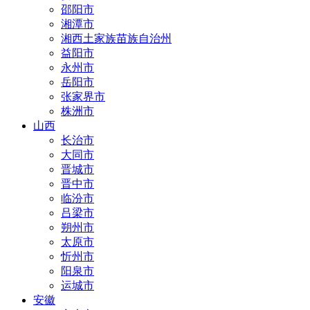
邵阳市
湘潭市
湘西土家族苗族自治州
益阳市
永州市
岳阳市
张家界市
株洲市
山西
长治市
大同市
晋城市
晋中市
临汾市
吕梁市
朔州市
太原市
忻州市
阳泉市
运城市
安徽