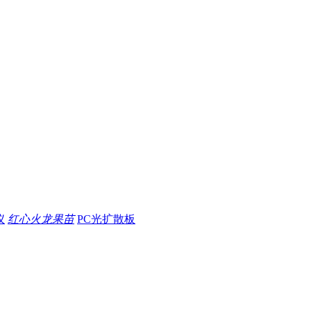
仪
红心火龙果苗
PC光扩散板