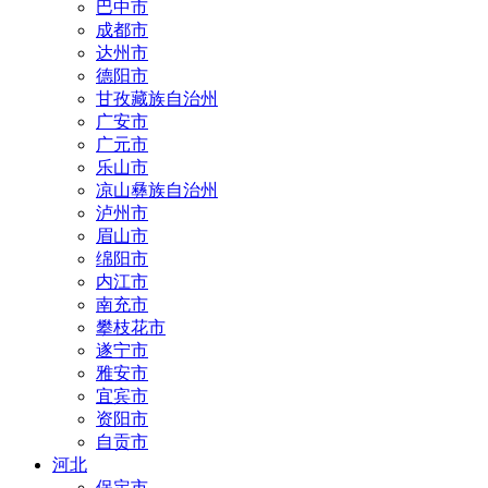
巴中市
成都市
达州市
德阳市
甘孜藏族自治州
广安市
广元市
乐山市
凉山彝族自治州
泸州市
眉山市
绵阳市
内江市
南充市
攀枝花市
遂宁市
雅安市
宜宾市
资阳市
自贡市
河北
保定市