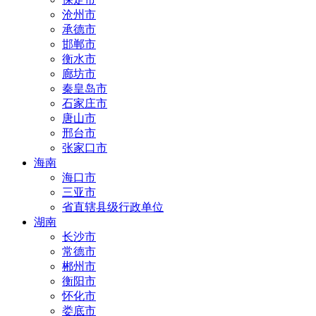
沧州市
承德市
邯郸市
衡水市
廊坊市
秦皇岛市
石家庄市
唐山市
邢台市
张家口市
海南
海口市
三亚市
省直辖县级行政单位
湖南
长沙市
常德市
郴州市
衡阳市
怀化市
娄底市