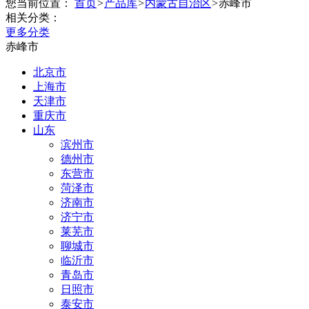
您当前位置：
首页
>
产品库
>
内蒙古自治区
>
赤峰市
相关分类：
更多分类
赤峰市
北京市
上海市
天津市
重庆市
山东
滨州市
德州市
东营市
菏泽市
济南市
济宁市
莱芜市
聊城市
临沂市
青岛市
日照市
泰安市