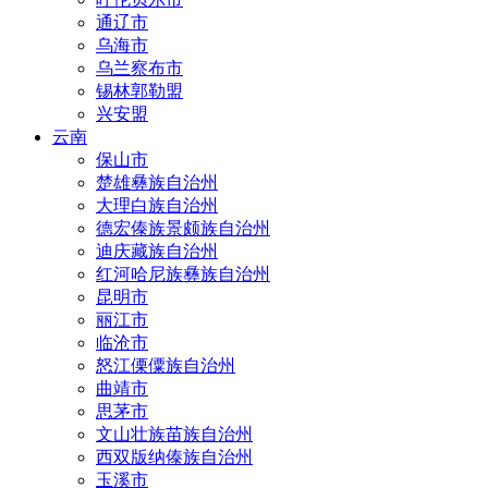
通辽市
乌海市
乌兰察布市
锡林郭勒盟
兴安盟
云南
保山市
楚雄彝族自治州
大理白族自治州
德宏傣族景颇族自治州
迪庆藏族自治州
红河哈尼族彝族自治州
昆明市
丽江市
临沧市
怒江傈僳族自治州
曲靖市
思茅市
文山壮族苗族自治州
西双版纳傣族自治州
玉溪市