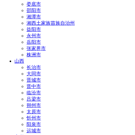
娄底市
邵阳市
湘潭市
湘西土家族苗族自治州
益阳市
永州市
岳阳市
张家界市
株洲市
山西
长治市
大同市
晋城市
晋中市
临汾市
吕梁市
朔州市
太原市
忻州市
阳泉市
运城市