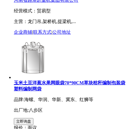
河南省路港起重机集团有限公司
经营模式：贸易型
主营：龙门吊,架桥机,提梁机,...
企业商铺
|
联系方式
|
公司地址
玉米土豆洋葱水果网眼袋70*90CM草块秸秆编制包装袋
塑料编制网袋
品牌:海螺、华润、华新、冀东、红狮等
出厂地:八步区
报价：
面议