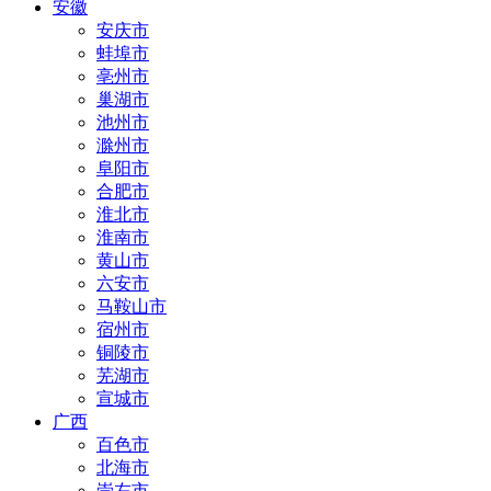
安徽
安庆市
蚌埠市
亳州市
巢湖市
池州市
滁州市
阜阳市
合肥市
淮北市
淮南市
黄山市
六安市
马鞍山市
宿州市
铜陵市
芜湖市
宣城市
广西
百色市
北海市
崇左市