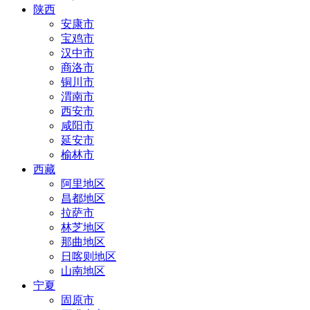
陕西
安康市
宝鸡市
汉中市
商洛市
铜川市
渭南市
西安市
咸阳市
延安市
榆林市
西藏
阿里地区
昌都地区
拉萨市
林芝地区
那曲地区
日喀则地区
山南地区
宁夏
固原市