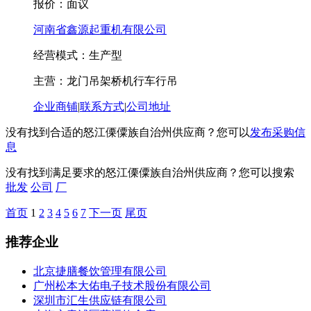
报价：
面议
河南省鑫源起重机有限公司
经营模式：生产型
主营：龙门吊架桥机行车行吊
企业商铺
|
联系方式
|
公司地址
没有找到合适的怒江傈僳族自治州供应商？您可以
发布采购信
息
没有找到满足要求的怒江傈僳族自治州供应商？您可以搜索
批发
公司
厂
首页
1
2
3
4
5
6
7
下一页
尾页
推荐企业
北京捷膳餐饮管理有限公司
广州松本大佑电子技术股份有限公司
深圳市汇生供应链有限公司