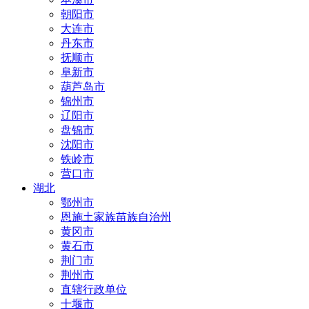
朝阳市
大连市
丹东市
抚顺市
阜新市
葫芦岛市
锦州市
辽阳市
盘锦市
沈阳市
铁岭市
营口市
湖北
鄂州市
恩施土家族苗族自治州
黄冈市
黄石市
荆门市
荆州市
直辖行政单位
十堰市