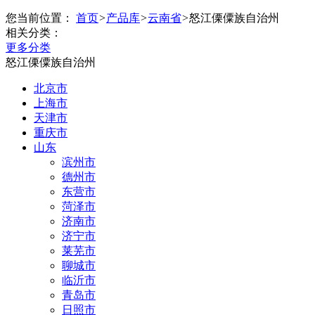
您当前位置：
首页
>
产品库
>
云南省
>
怒江傈僳族自治州
相关分类：
更多分类
怒江傈僳族自治州
北京市
上海市
天津市
重庆市
山东
滨州市
德州市
东营市
菏泽市
济南市
济宁市
莱芜市
聊城市
临沂市
青岛市
日照市