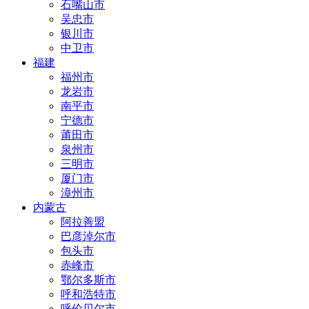
石嘴山市
吴忠市
银川市
中卫市
福建
福州市
龙岩市
南平市
宁德市
莆田市
泉州市
三明市
厦门市
漳州市
内蒙古
阿拉善盟
巴彦淖尔市
包头市
赤峰市
鄂尔多斯市
呼和浩特市
呼伦贝尔市