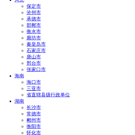
保定市
沧州市
承德市
邯郸市
衡水市
廊坊市
秦皇岛市
石家庄市
唐山市
邢台市
张家口市
海南
海口市
三亚市
省直辖县级行政单位
湖南
长沙市
常德市
郴州市
衡阳市
怀化市