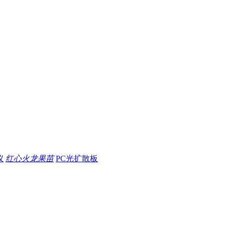
仪
红心火龙果苗
PC光扩散板