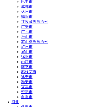
巴中市
成都市
达州市
德阳市
甘孜藏族自治州
广安市
广元市
乐山市
凉山彝族自治州
泸州市
眉山市
绵阳市
内江市
南充市
攀枝花市
遂宁市
雅安市
宜宾市
资阳市
自贡市
河北
保定市