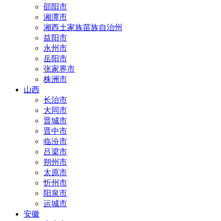
邵阳市
湘潭市
湘西土家族苗族自治州
益阳市
永州市
岳阳市
张家界市
株洲市
山西
长治市
大同市
晋城市
晋中市
临汾市
吕梁市
朔州市
太原市
忻州市
阳泉市
运城市
安徽