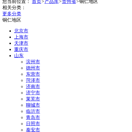
您当前位置：
首页
>
产品库
>
贵州省
>
铜仁地区
相关分类：
更多分类
铜仁地区
北京市
上海市
天津市
重庆市
山东
滨州市
德州市
东营市
菏泽市
济南市
济宁市
莱芜市
聊城市
临沂市
青岛市
日照市
泰安市