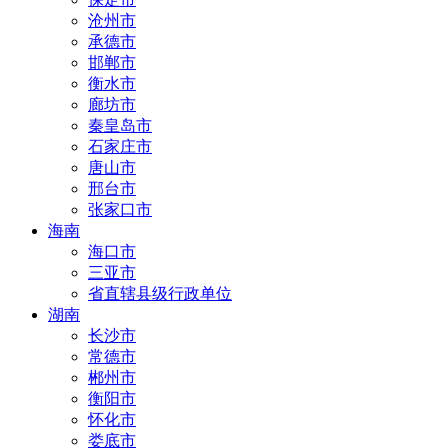
沧州市
承德市
邯郸市
衡水市
廊坊市
秦皇岛市
石家庄市
唐山市
邢台市
张家口市
海南
海口市
三亚市
省直辖县级行政单位
湖南
长沙市
常德市
郴州市
衡阳市
怀化市
娄底市