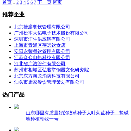
首页
1
2
3
4
5
6
7
下一页
尾页
推荐企业
北京捷膳餐饮管理有限公司
广州松本大佑电子技术股份有限公司
深圳市汇生供应链有限公司
上海市青浦区蓓远饮食店
安阳永荣餐饮管理有限公司
江苏众众电热科技有限公司
河北省广浩管件有限公司
苏州市相城区弘君堂铜器文化研究院
北京东方海龙消防科技有限公司
汕头市康家餐饮管理策划有限公司
热门产品
山东哪里有质量好的牧草种子大叶菊苣种子，盐碱
地种植朝牧一号