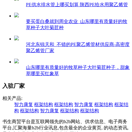
PE供水排水管上哪买划算 陕西PE给水用聚乙烯管
要买蛋白桑就到周全农业_山东哪里有质量好的牧
草种子大叶菊苣种
河北东锐天和_不错的PE聚乙烯管材供应商-高密度
聚乙烯管厂家
山东哪里有质量好的牧草种子大叶菊苣种子，甜象
草哪里买红象草
入驻厂家
相关产品:
智力康复
框架结构
框架结构
智力康复
框架结构
框架结
构
框架结构
智力康复
框架结构
框架结构
书生商贸平台是互联网领先的b2b网站、供求信息、电子商务
平台,汇聚海量b2b行业讯息,包含最全的企业黄页, 的动态资讯,