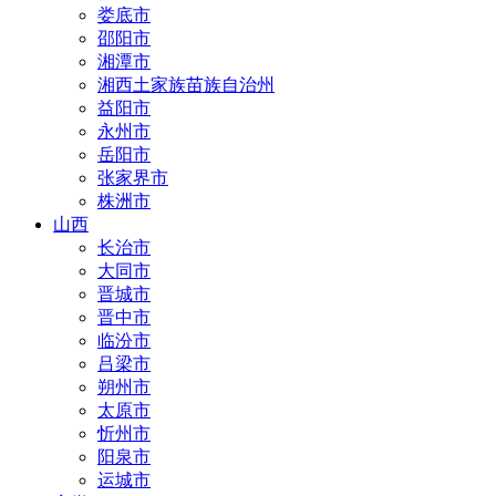
娄底市
邵阳市
湘潭市
湘西土家族苗族自治州
益阳市
永州市
岳阳市
张家界市
株洲市
山西
长治市
大同市
晋城市
晋中市
临汾市
吕梁市
朔州市
太原市
忻州市
阳泉市
运城市