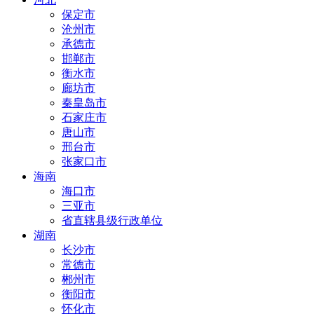
保定市
沧州市
承德市
邯郸市
衡水市
廊坊市
秦皇岛市
石家庄市
唐山市
邢台市
张家口市
海南
海口市
三亚市
省直辖县级行政单位
湖南
长沙市
常德市
郴州市
衡阳市
怀化市