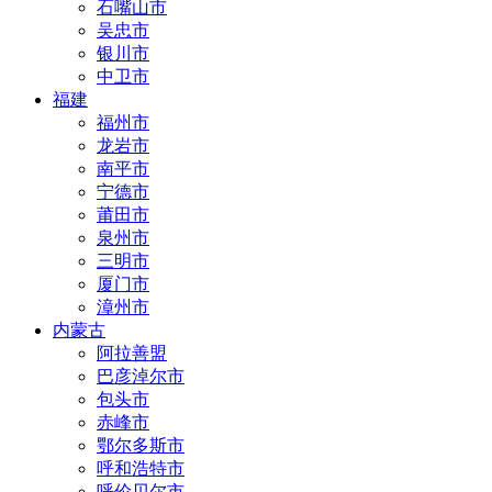
石嘴山市
吴忠市
银川市
中卫市
福建
福州市
龙岩市
南平市
宁德市
莆田市
泉州市
三明市
厦门市
漳州市
内蒙古
阿拉善盟
巴彦淖尔市
包头市
赤峰市
鄂尔多斯市
呼和浩特市
呼伦贝尔市