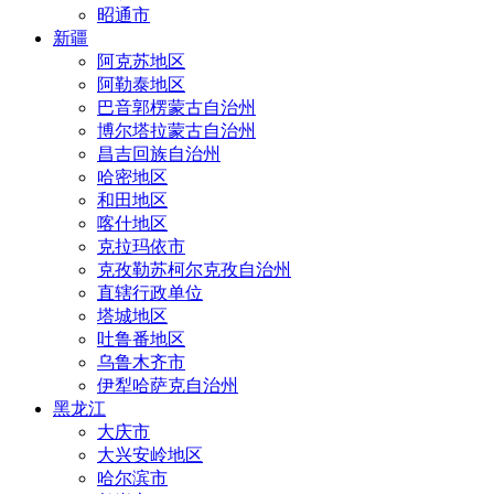
昭通市
新疆
阿克苏地区
阿勒泰地区
巴音郭楞蒙古自治州
博尔塔拉蒙古自治州
昌吉回族自治州
哈密地区
和田地区
喀什地区
克拉玛依市
克孜勒苏柯尔克孜自治州
直辖行政单位
塔城地区
吐鲁番地区
乌鲁木齐市
伊犁哈萨克自治州
黑龙江
大庆市
大兴安岭地区
哈尔滨市