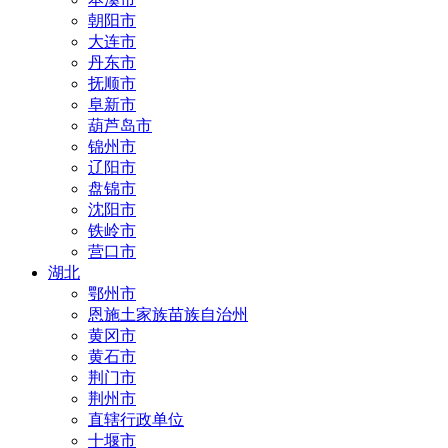
朝阳市
大连市
丹东市
抚顺市
阜新市
葫芦岛市
锦州市
辽阳市
盘锦市
沈阳市
铁岭市
营口市
湖北
鄂州市
恩施土家族苗族自治州
黄冈市
黄石市
荆门市
荆州市
直辖行政单位
十堰市