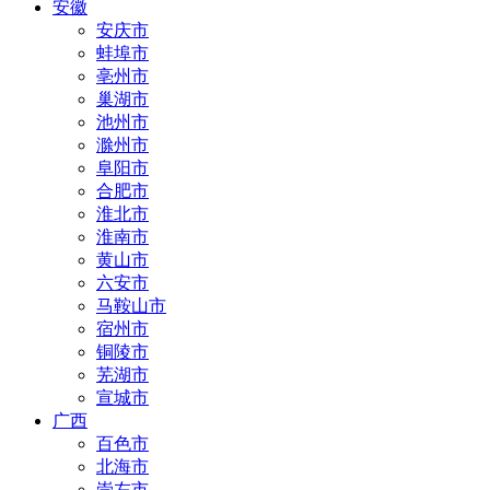
安徽
安庆市
蚌埠市
亳州市
巢湖市
池州市
滁州市
阜阳市
合肥市
淮北市
淮南市
黄山市
六安市
马鞍山市
宿州市
铜陵市
芜湖市
宣城市
广西
百色市
北海市
崇左市