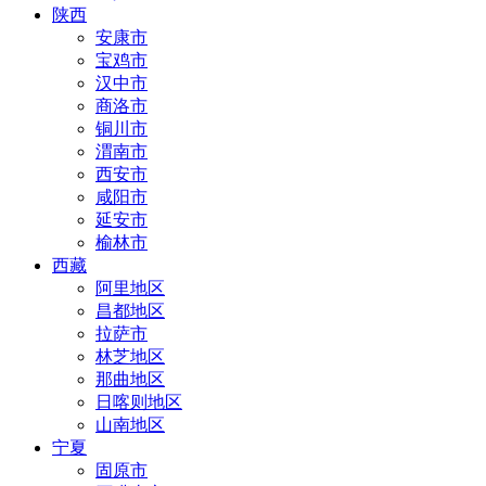
陕西
安康市
宝鸡市
汉中市
商洛市
铜川市
渭南市
西安市
咸阳市
延安市
榆林市
西藏
阿里地区
昌都地区
拉萨市
林芝地区
那曲地区
日喀则地区
山南地区
宁夏
固原市