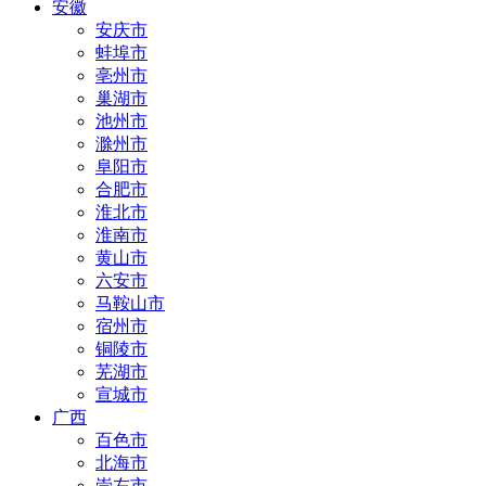
安徽
安庆市
蚌埠市
亳州市
巢湖市
池州市
滁州市
阜阳市
合肥市
淮北市
淮南市
黄山市
六安市
马鞍山市
宿州市
铜陵市
芜湖市
宣城市
广西
百色市
北海市
崇左市