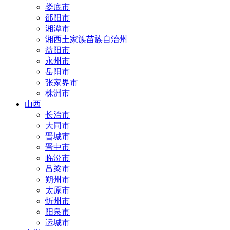
娄底市
邵阳市
湘潭市
湘西土家族苗族自治州
益阳市
永州市
岳阳市
张家界市
株洲市
山西
长治市
大同市
晋城市
晋中市
临汾市
吕梁市
朔州市
太原市
忻州市
阳泉市
运城市