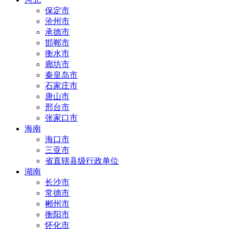
保定市
沧州市
承德市
邯郸市
衡水市
廊坊市
秦皇岛市
石家庄市
唐山市
邢台市
张家口市
海南
海口市
三亚市
省直辖县级行政单位
湖南
长沙市
常德市
郴州市
衡阳市
怀化市