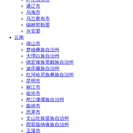
通辽市
乌海市
乌兰察布市
锡林郭勒盟
兴安盟
云南
保山市
楚雄彝族自治州
大理白族自治州
德宏傣族景颇族自治州
迪庆藏族自治州
红河哈尼族彝族自治州
昆明市
丽江市
临沧市
怒江傈僳族自治州
曲靖市
思茅市
文山壮族苗族自治州
西双版纳傣族自治州
玉溪市