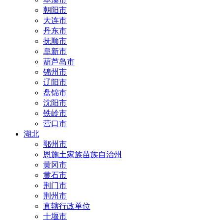
朝阳市
大连市
丹东市
抚顺市
阜新市
葫芦岛市
锦州市
辽阳市
盘锦市
沈阳市
铁岭市
营口市
湖北
鄂州市
恩施土家族苗族自治州
黄冈市
黄石市
荆门市
荆州市
直辖行政单位
十堰市