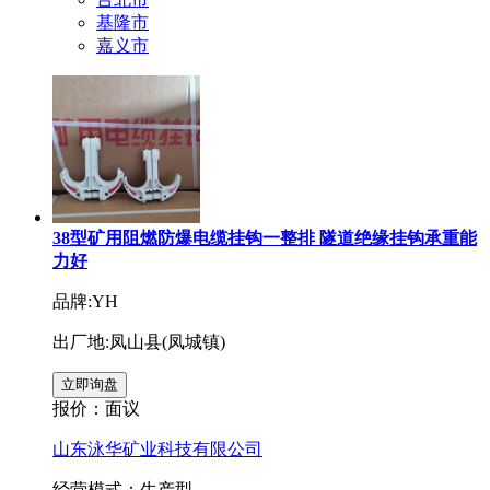
基隆市
嘉义市
38型矿用阻燃防爆电缆挂钩一整排 隧道绝缘挂钩承重能
力好
品牌:YH
出厂地:凤山县(凤城镇)
报价：
面议
山东泳华矿业科技有限公司
经营模式：生产型