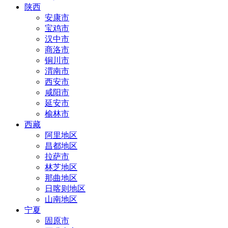
陕西
安康市
宝鸡市
汉中市
商洛市
铜川市
渭南市
西安市
咸阳市
延安市
榆林市
西藏
阿里地区
昌都地区
拉萨市
林芝地区
那曲地区
日喀则地区
山南地区
宁夏
固原市