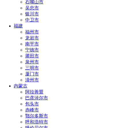
石嘴山市
吴忠市
银川市
中卫市
福建
福州市
龙岩市
南平市
宁德市
莆田市
泉州市
三明市
厦门市
漳州市
内蒙古
阿拉善盟
巴彦淖尔市
包头市
赤峰市
鄂尔多斯市
呼和浩特市
呼伦贝尔市