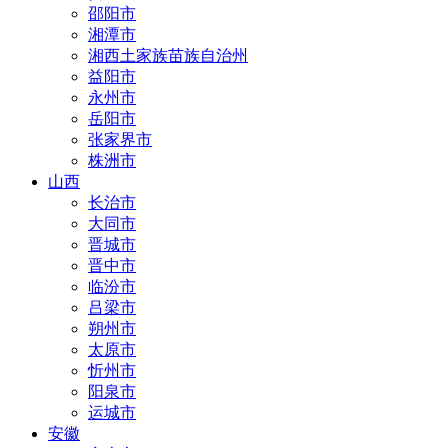
邵阳市
湘潭市
湘西土家族苗族自治州
益阳市
永州市
岳阳市
张家界市
株洲市
山西
长治市
大同市
晋城市
晋中市
临汾市
吕梁市
朔州市
太原市
忻州市
阳泉市
运城市
安徽