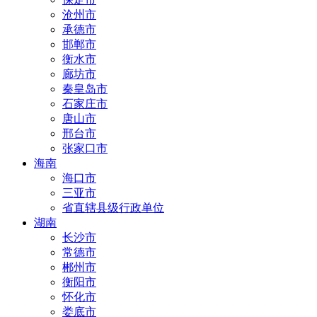
沧州市
承德市
邯郸市
衡水市
廊坊市
秦皇岛市
石家庄市
唐山市
邢台市
张家口市
海南
海口市
三亚市
省直辖县级行政单位
湖南
长沙市
常德市
郴州市
衡阳市
怀化市
娄底市