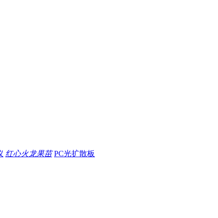
仪
红心火龙果苗
PC光扩散板