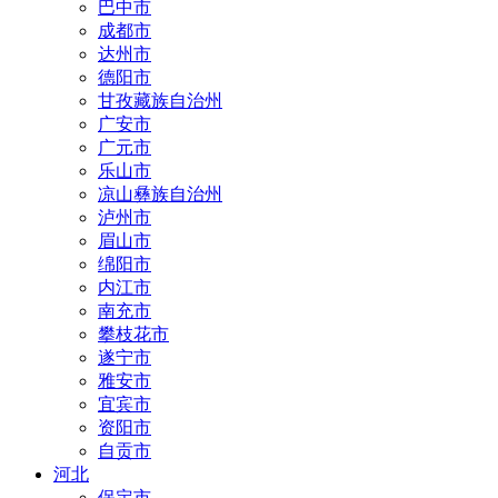
巴中市
成都市
达州市
德阳市
甘孜藏族自治州
广安市
广元市
乐山市
凉山彝族自治州
泸州市
眉山市
绵阳市
内江市
南充市
攀枝花市
遂宁市
雅安市
宜宾市
资阳市
自贡市
河北
保定市