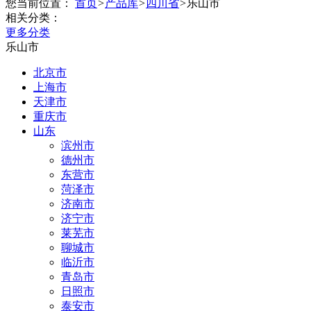
您当前位置：
首页
>
产品库
>
四川省
>
乐山市
相关分类：
更多分类
乐山市
北京市
上海市
天津市
重庆市
山东
滨州市
德州市
东营市
菏泽市
济南市
济宁市
莱芜市
聊城市
临沂市
青岛市
日照市
泰安市