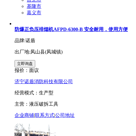
基隆市
嘉义市
防爆正负压排烟机AFPD-6300-B 安全耐用，使用方便
品牌:诺盾
出厂地:凤山县(凤城镇)
报价：
面议
济宁诺盾消防科技有限公司
经营模式：生产型
主营：液压破拆工具
企业商铺
|
联系方式
|
公司地址