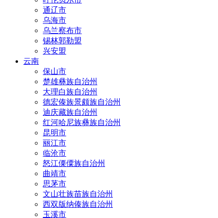
通辽市
乌海市
乌兰察布市
锡林郭勒盟
兴安盟
云南
保山市
楚雄彝族自治州
大理白族自治州
德宏傣族景颇族自治州
迪庆藏族自治州
红河哈尼族彝族自治州
昆明市
丽江市
临沧市
怒江傈僳族自治州
曲靖市
思茅市
文山壮族苗族自治州
西双版纳傣族自治州
玉溪市