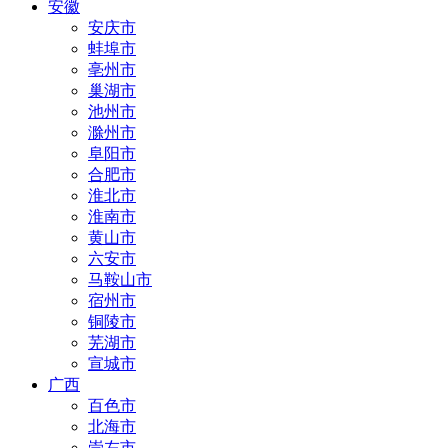
安徽
安庆市
蚌埠市
亳州市
巢湖市
池州市
滁州市
阜阳市
合肥市
淮北市
淮南市
黄山市
六安市
马鞍山市
宿州市
铜陵市
芜湖市
宣城市
广西
百色市
北海市
崇左市