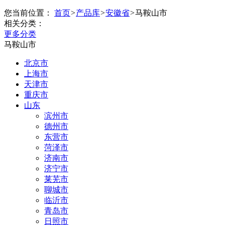
您当前位置：
首页
>
产品库
>
安徽省
>
马鞍山市
相关分类：
更多分类
马鞍山市
北京市
上海市
天津市
重庆市
山东
滨州市
德州市
东营市
菏泽市
济南市
济宁市
莱芜市
聊城市
临沂市
青岛市
日照市