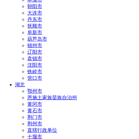
朝阳市
大连市
丹东市
抚顺市
阜新市
葫芦岛市
锦州市
辽阳市
盘锦市
沈阳市
铁岭市
营口市
湖北
鄂州市
恩施土家族苗族自治州
黄冈市
黄石市
荆门市
荆州市
直辖行政单位
十堰市