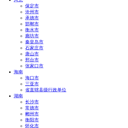
保定市
沧州市
承德市
邯郸市
衡水市
廊坊市
秦皇岛市
石家庄市
唐山市
邢台市
张家口市
海南
海口市
三亚市
省直辖县级行政单位
湖南
长沙市
常德市
郴州市
衡阳市
怀化市