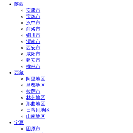
陕西
安康市
宝鸡市
汉中市
商洛市
铜川市
渭南市
西安市
咸阳市
延安市
榆林市
西藏
阿里地区
昌都地区
拉萨市
林芝地区
那曲地区
日喀则地区
山南地区
宁夏
固原市