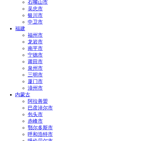
石嘴山市
吴忠市
银川市
中卫市
福建
福州市
龙岩市
南平市
宁德市
莆田市
泉州市
三明市
厦门市
漳州市
内蒙古
阿拉善盟
巴彦淖尔市
包头市
赤峰市
鄂尔多斯市
呼和浩特市
呼伦贝尔市