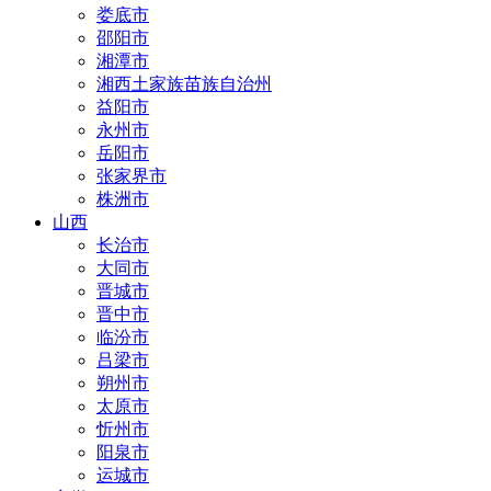
娄底市
邵阳市
湘潭市
湘西土家族苗族自治州
益阳市
永州市
岳阳市
张家界市
株洲市
山西
长治市
大同市
晋城市
晋中市
临汾市
吕梁市
朔州市
太原市
忻州市
阳泉市
运城市