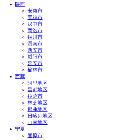
陕西
安康市
宝鸡市
汉中市
商洛市
铜川市
渭南市
西安市
咸阳市
延安市
榆林市
西藏
阿里地区
昌都地区
拉萨市
林芝地区
那曲地区
日喀则地区
山南地区
宁夏
固原市