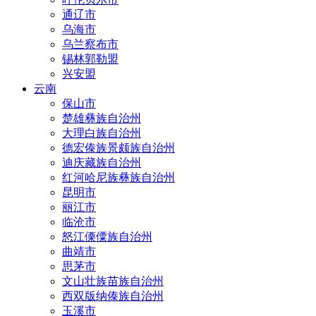
通辽市
乌海市
乌兰察布市
锡林郭勒盟
兴安盟
云南
保山市
楚雄彝族自治州
大理白族自治州
德宏傣族景颇族自治州
迪庆藏族自治州
红河哈尼族彝族自治州
昆明市
丽江市
临沧市
怒江傈僳族自治州
曲靖市
思茅市
文山壮族苗族自治州
西双版纳傣族自治州
玉溪市