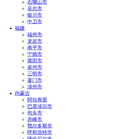
石嘴山市
吴忠市
银川市
中卫市
福建
福州市
龙岩市
南平市
宁德市
莆田市
泉州市
三明市
厦门市
漳州市
内蒙古
阿拉善盟
巴彦淖尔市
包头市
赤峰市
鄂尔多斯市
呼和浩特市
呼伦贝尔市