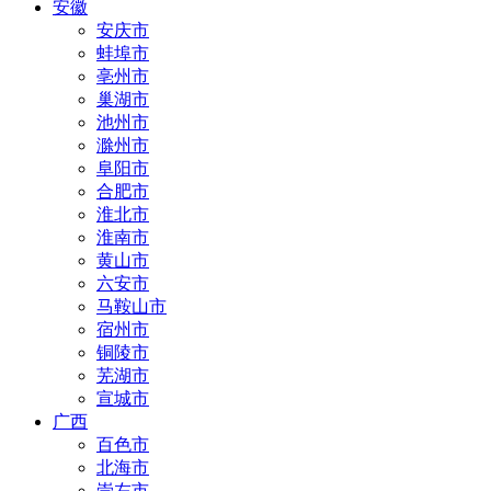
安徽
安庆市
蚌埠市
亳州市
巢湖市
池州市
滁州市
阜阳市
合肥市
淮北市
淮南市
黄山市
六安市
马鞍山市
宿州市
铜陵市
芜湖市
宣城市
广西
百色市
北海市
崇左市