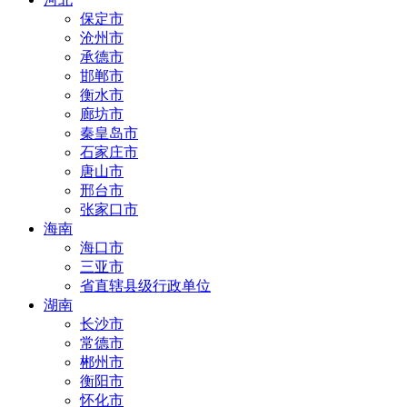
保定市
沧州市
承德市
邯郸市
衡水市
廊坊市
秦皇岛市
石家庄市
唐山市
邢台市
张家口市
海南
海口市
三亚市
省直辖县级行政单位
湖南
长沙市
常德市
郴州市
衡阳市
怀化市