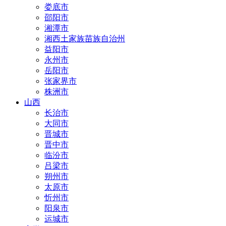
娄底市
邵阳市
湘潭市
湘西土家族苗族自治州
益阳市
永州市
岳阳市
张家界市
株洲市
山西
长治市
大同市
晋城市
晋中市
临汾市
吕梁市
朔州市
太原市
忻州市
阳泉市
运城市