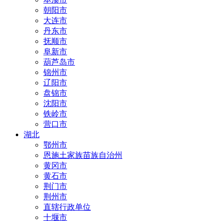
朝阳市
大连市
丹东市
抚顺市
阜新市
葫芦岛市
锦州市
辽阳市
盘锦市
沈阳市
铁岭市
营口市
湖北
鄂州市
恩施土家族苗族自治州
黄冈市
黄石市
荆门市
荆州市
直辖行政单位
十堰市