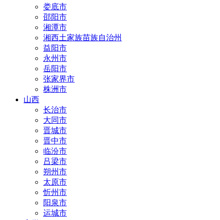
娄底市
邵阳市
湘潭市
湘西土家族苗族自治州
益阳市
永州市
岳阳市
张家界市
株洲市
山西
长治市
大同市
晋城市
晋中市
临汾市
吕梁市
朔州市
太原市
忻州市
阳泉市
运城市