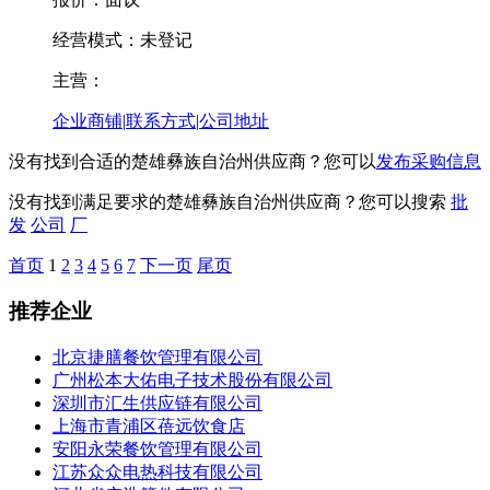
经营模式：未登记
主营：
企业商铺
|
联系方式
|
公司地址
没有找到合适的楚雄彝族自治州供应商？您可以
发布采购信息
没有找到满足要求的楚雄彝族自治州供应商？您可以搜索
批
发
公司
厂
首页
1
2
3
4
5
6
7
下一页
尾页
推荐企业
北京捷膳餐饮管理有限公司
广州松本大佑电子技术股份有限公司
深圳市汇生供应链有限公司
上海市青浦区蓓远饮食店
安阳永荣餐饮管理有限公司
江苏众众电热科技有限公司