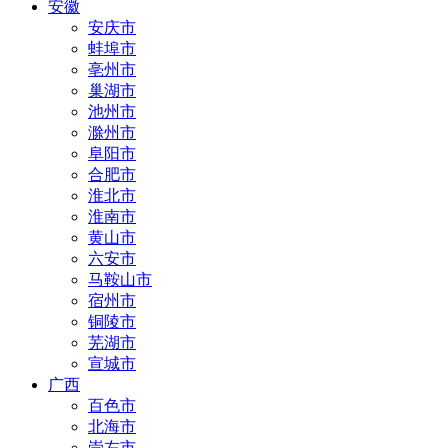
安徽
安庆市
蚌埠市
亳州市
巢湖市
池州市
滁州市
阜阳市
合肥市
淮北市
淮南市
黄山市
六安市
马鞍山市
宿州市
铜陵市
芜湖市
宣城市
广西
百色市
北海市
崇左市