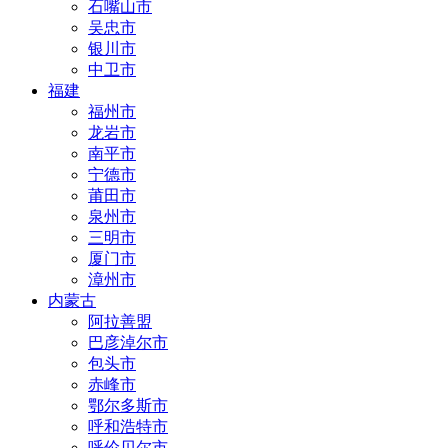
石嘴山市
吴忠市
银川市
中卫市
福建
福州市
龙岩市
南平市
宁德市
莆田市
泉州市
三明市
厦门市
漳州市
内蒙古
阿拉善盟
巴彦淖尔市
包头市
赤峰市
鄂尔多斯市
呼和浩特市
呼伦贝尔市