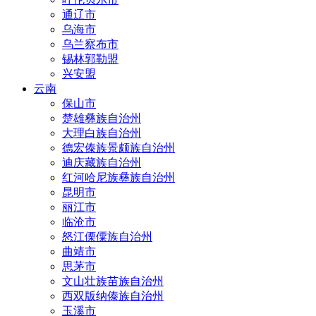
通辽市
乌海市
乌兰察布市
锡林郭勒盟
兴安盟
云南
保山市
楚雄彝族自治州
大理白族自治州
德宏傣族景颇族自治州
迪庆藏族自治州
红河哈尼族彝族自治州
昆明市
丽江市
临沧市
怒江傈僳族自治州
曲靖市
思茅市
文山壮族苗族自治州
西双版纳傣族自治州
玉溪市