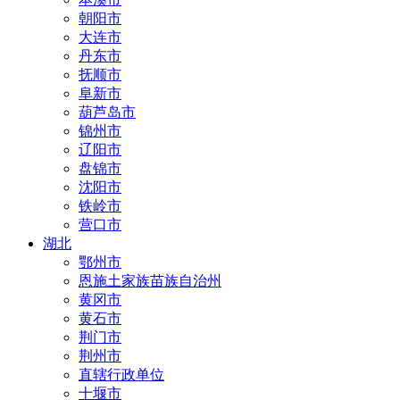
朝阳市
大连市
丹东市
抚顺市
阜新市
葫芦岛市
锦州市
辽阳市
盘锦市
沈阳市
铁岭市
营口市
湖北
鄂州市
恩施土家族苗族自治州
黄冈市
黄石市
荆门市
荆州市
直辖行政单位
十堰市