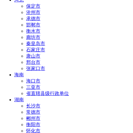
保定市
沧州市
承德市
邯郸市
衡水市
廊坊市
秦皇岛市
石家庄市
唐山市
邢台市
张家口市
海南
海口市
三亚市
省直辖县级行政单位
湖南
长沙市
常德市
郴州市
衡阳市
怀化市