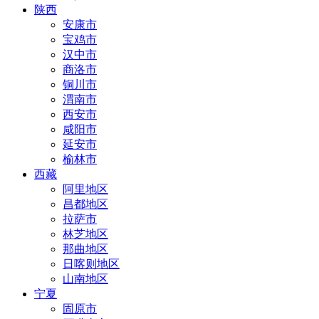
陕西
安康市
宝鸡市
汉中市
商洛市
铜川市
渭南市
西安市
咸阳市
延安市
榆林市
西藏
阿里地区
昌都地区
拉萨市
林芝地区
那曲地区
日喀则地区
山南地区
宁夏
固原市