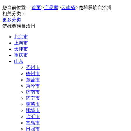
您当前位置：
首页
>
产品库
>
云南省
>
楚雄彝族自治州
相关分类：
更多分类
楚雄彝族自治州
北京市
上海市
天津市
重庆市
山东
滨州市
德州市
东营市
菏泽市
济南市
济宁市
莱芜市
聊城市
临沂市
青岛市
日照市