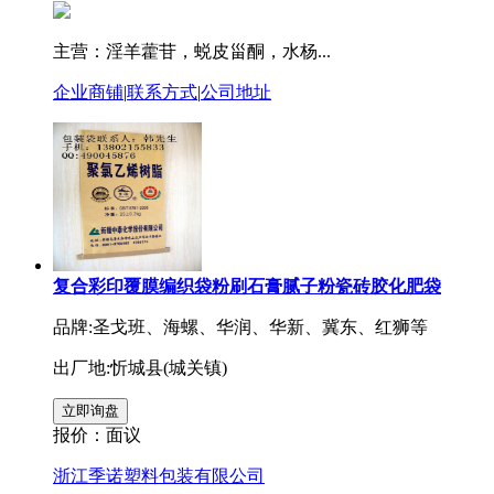
主营：淫羊藿苷，蜕皮甾酮，水杨...
企业商铺
|
联系方式
|
公司地址
复合彩印覆膜编织袋粉刷石膏腻子粉瓷砖胶化肥袋
品牌:圣戈班、海螺、华润、华新、冀东、红狮等
出厂地:忻城县(城关镇)
报价：
面议
浙江季诺塑料包装有限公司