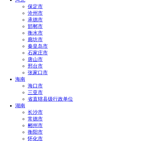
保定市
沧州市
承德市
邯郸市
衡水市
廊坊市
秦皇岛市
石家庄市
唐山市
邢台市
张家口市
海南
海口市
三亚市
省直辖县级行政单位
湖南
长沙市
常德市
郴州市
衡阳市
怀化市