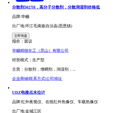
分散剂5027H，高分子分散剂，分散润湿剂价格低
品牌:华樾
出厂地:环江毛南族自治县(思恩镇)
报价：
面议
华樾精细化工（昆山）有限公司
经营模式：生产型
主营：分散剂，增稠剂，润湿剂，...
企业商铺
|
联系方式
|
公司地址
UDZ电接点水位计
品牌:红外夜视仪、在线红外热像仪、车载热像仪
出厂地:金城江区