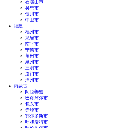
石嘴山市
吴忠市
银川市
中卫市
福建
福州市
龙岩市
南平市
宁德市
莆田市
泉州市
三明市
厦门市
漳州市
内蒙古
阿拉善盟
巴彦淖尔市
包头市
赤峰市
鄂尔多斯市
呼和浩特市
呼伦贝尔市