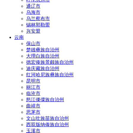
通辽市
乌海市
乌兰察布市
锡林郭勒盟
兴安盟
云南
保山市
楚雄彝族自治州
大理白族自治州
德宏傣族景颇族自治州
迪庆藏族自治州
红河哈尼族彝族自治州
昆明市
丽江市
临沧市
怒江傈僳族自治州
曲靖市
思茅市
文山壮族苗族自治州
西双版纳傣族自治州
玉溪市