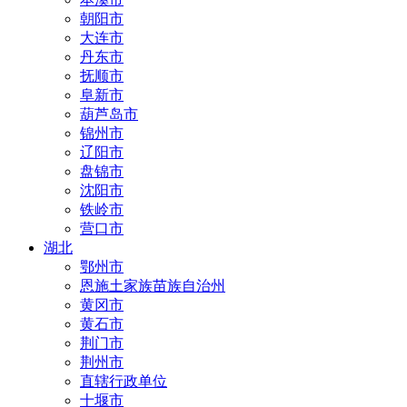
朝阳市
大连市
丹东市
抚顺市
阜新市
葫芦岛市
锦州市
辽阳市
盘锦市
沈阳市
铁岭市
营口市
湖北
鄂州市
恩施土家族苗族自治州
黄冈市
黄石市
荆门市
荆州市
直辖行政单位
十堰市