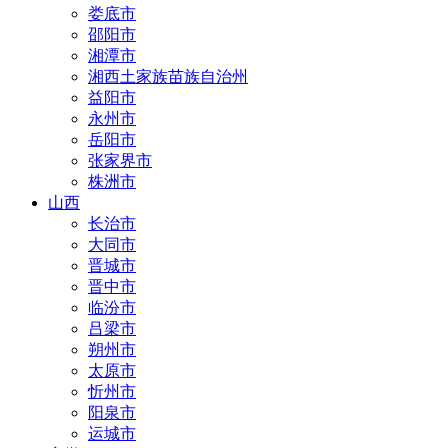
娄底市
邵阳市
湘潭市
湘西土家族苗族自治州
益阳市
永州市
岳阳市
张家界市
株洲市
山西
长治市
大同市
晋城市
晋中市
临汾市
吕梁市
朔州市
太原市
忻州市
阳泉市
运城市