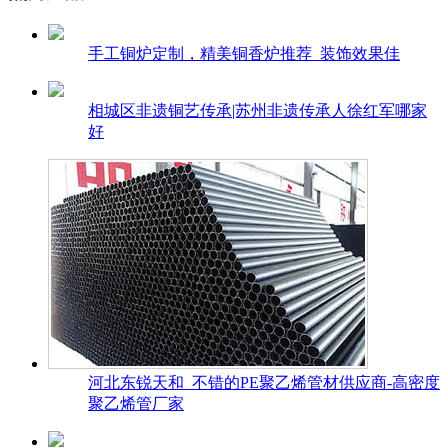
手工铜炉定制，精美铜香炉推荐_装饰效果佳
相城区非遗铜艺传承|苏州非遗传承人徐红军哪家
好
河北东锐天和_不错的PE聚乙烯管材供应商-高密度
聚乙烯管厂家