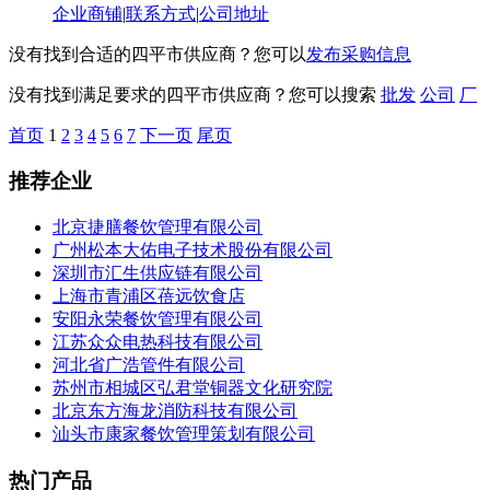
企业商铺
|
联系方式
|
公司地址
没有找到合适的四平市供应商？您可以
发布采购信息
没有找到满足要求的四平市供应商？您可以搜索
批发
公司
厂
首页
1
2
3
4
5
6
7
下一页
尾页
推荐企业
北京捷膳餐饮管理有限公司
广州松本大佑电子技术股份有限公司
深圳市汇生供应链有限公司
上海市青浦区蓓远饮食店
安阳永荣餐饮管理有限公司
江苏众众电热科技有限公司
河北省广浩管件有限公司
苏州市相城区弘君堂铜器文化研究院
北京东方海龙消防科技有限公司
汕头市康家餐饮管理策划有限公司
热门产品