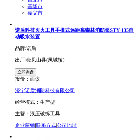
基隆市
嘉义市
诺盾科技灭火工具手推式远距离森林消防泵STY-135自
动吸水装置
品牌:诺盾
出厂地:凤山县(凤城镇)
报价：
面议
济宁诺盾消防科技有限公司
经营模式：生产型
主营：液压破拆工具
企业商铺
|
联系方式
|
公司地址