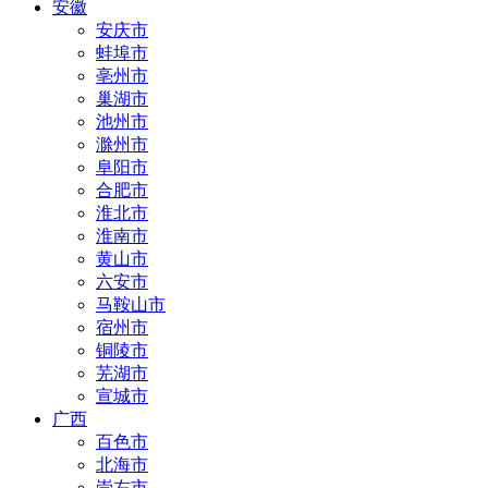
安徽
安庆市
蚌埠市
亳州市
巢湖市
池州市
滁州市
阜阳市
合肥市
淮北市
淮南市
黄山市
六安市
马鞍山市
宿州市
铜陵市
芜湖市
宣城市
广西
百色市
北海市
崇左市