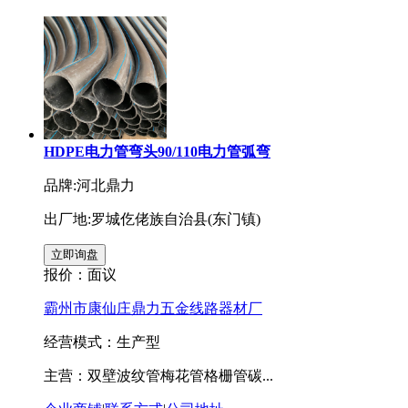
HDPE电力管弯头90/110电力管弧弯
品牌:河北鼎力
出厂地:罗城仡佬族自治县(东门镇)
报价：
面议
霸州市康仙庄鼎力五金线路器材厂
经营模式：生产型
主营：双壁波纹管梅花管格栅管碳...