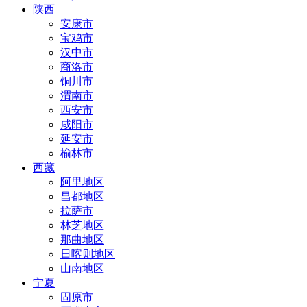
陕西
安康市
宝鸡市
汉中市
商洛市
铜川市
渭南市
西安市
咸阳市
延安市
榆林市
西藏
阿里地区
昌都地区
拉萨市
林芝地区
那曲地区
日喀则地区
山南地区
宁夏
固原市