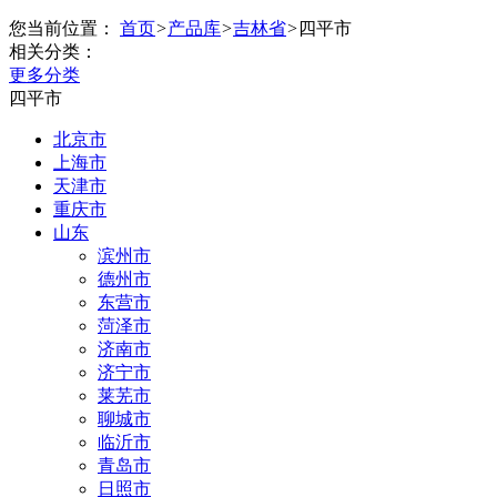
您当前位置：
首页
>
产品库
>
吉林省
>
四平市
相关分类：
更多分类
四平市
北京市
上海市
天津市
重庆市
山东
滨州市
德州市
东营市
菏泽市
济南市
济宁市
莱芜市
聊城市
临沂市
青岛市
日照市