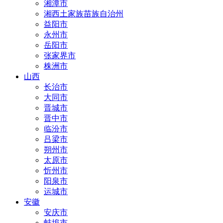
湘潭市
湘西土家族苗族自治州
益阳市
永州市
岳阳市
张家界市
株洲市
山西
长治市
大同市
晋城市
晋中市
临汾市
吕梁市
朔州市
太原市
忻州市
阳泉市
运城市
安徽
安庆市
蚌埠市