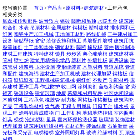
您当前位置：
首页
>
产品库
>
原材料
>
建筑建材
>
工程承包
相关分类：
底盘和传动部件
波音软片
瓷砖
隔断和吊顶
水暖五金
建筑用
粘合剂
水表
吊顶材料
金属建材
钢模板
塑料建材
排水网和三
维网
陶瓷生产加工机械
工地施工材料
路线机械
二手建材加工
设备
墙贴壁纸
窗帘
装修设施和施工
幕墙配件墙材
建筑用抗
裂添加剂
土工垫和垫块
砌筑材料
隔断
橡胶板
管件
暖通制冷
建材工程建筑
特种建材
锁具
步步紧
离心玻璃棉
建筑建材类
管材
壁挂炉
建筑用精细化学品
塑料片
外墙挂板
厨房设施
建
筑管材
灌浆料
卫浴设施
变形缝装置
木塑材料
管道系统
管道
和配件
建筑海绵
建材生产加工机械
建材代理加盟
钢格板
信
报箱
壁纸壁布
工程机械建筑机械
钢纤维
不动产
功能材料
库
存建材
匠作工具
作业防护
收口网
涂料助剂
盖板和沟盖
窗
彩
钢瓦
采暖设备
建筑玻璃
地板
幕墙和材料配件
社区休闲设施
木质材料
工程承包
橡胶管
耐力板
网格板和格栅板
建筑陶瓷
产品
工程装饰材料
煤气表
工程专用属具
门窗五金
排水板
景
观工程
涂料乳液成膜物
门
工作机构
地毯地垫挂毯
室内照明
灯具
梯类
泡沫塑料
量具
室内环保检测仪器
玻璃钢
装饰建材
代理加盟
建筑用碳纤维材料
石材石料
装饰线板
石油沥青
采
光板和采光瓦
电梯楼梯
室外照明灯具
玻璃
绝缘材料
瓦
顶篷
材料