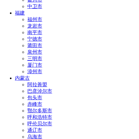
中卫市
福建
福州市
龙岩市
南平市
宁德市
莆田市
泉州市
三明市
厦门市
漳州市
内蒙古
阿拉善盟
巴彦淖尔市
包头市
赤峰市
鄂尔多斯市
呼和浩特市
呼伦贝尔市
通辽市
乌海市