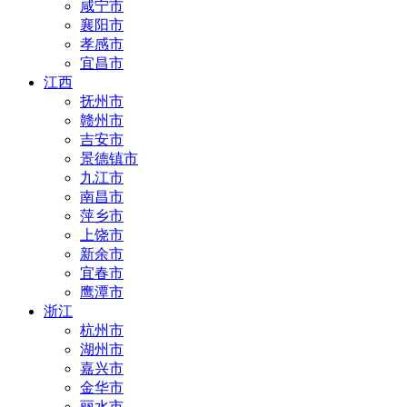
咸宁市
襄阳市
孝感市
宜昌市
江西
抚州市
赣州市
吉安市
景德镇市
九江市
南昌市
萍乡市
上饶市
新余市
宜春市
鹰潭市
浙江
杭州市
湖州市
嘉兴市
金华市
丽水市