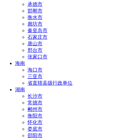
承德市
邯郸市
衡水市
廊坊市
秦皇岛市
石家庄市
唐山市
邢台市
张家口市
海南
海口市
三亚市
省直辖县级行政单位
湖南
长沙市
常德市
郴州市
衡阳市
怀化市
娄底市
邵阳市