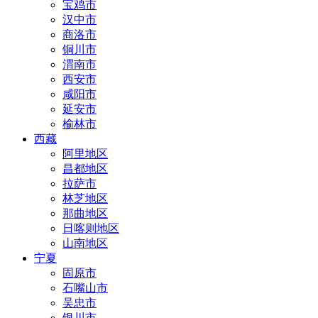
宝鸡市
汉中市
商洛市
铜川市
渭南市
西安市
咸阳市
延安市
榆林市
西藏
阿里地区
昌都地区
拉萨市
林芝地区
那曲地区
日喀则地区
山南地区
宁夏
固原市
石嘴山市
吴忠市
银川市