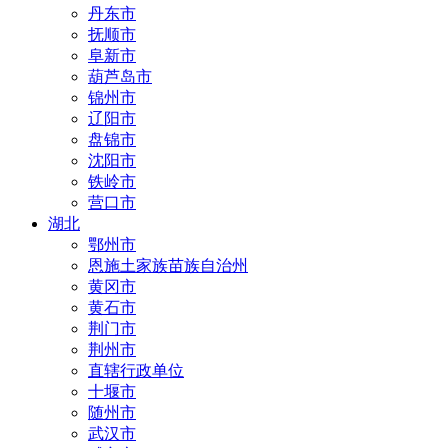
丹东市
抚顺市
阜新市
葫芦岛市
锦州市
辽阳市
盘锦市
沈阳市
铁岭市
营口市
湖北
鄂州市
恩施土家族苗族自治州
黄冈市
黄石市
荆门市
荆州市
直辖行政单位
十堰市
随州市
武汉市