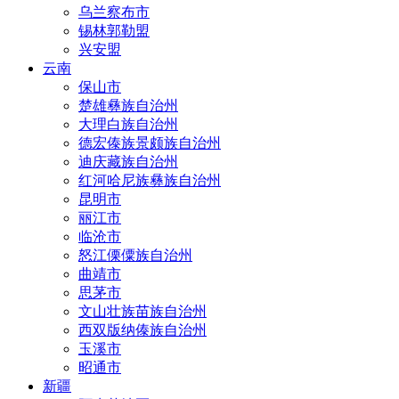
乌兰察布市
锡林郭勒盟
兴安盟
云南
保山市
楚雄彝族自治州
大理白族自治州
德宏傣族景颇族自治州
迪庆藏族自治州
红河哈尼族彝族自治州
昆明市
丽江市
临沧市
怒江傈僳族自治州
曲靖市
思茅市
文山壮族苗族自治州
西双版纳傣族自治州
玉溪市
昭通市
新疆