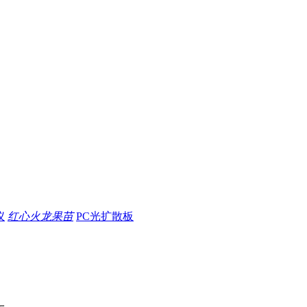
仪
红心火龙果苗
PC光扩散板