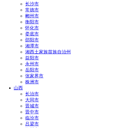
长沙市
常德市
郴州市
衡阳市
怀化市
娄底市
邵阳市
湘潭市
湘西土家族苗族自治州
益阳市
永州市
岳阳市
张家界市
株洲市
山西
长治市
大同市
晋城市
晋中市
临汾市
吕梁市