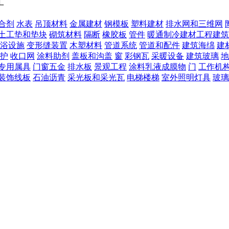
工
合剂
水表
吊顶材料
金属建材
钢模板
塑料建材
排水网和三维网
土工垫和垫块
砌筑材料
隔断
橡胶板
管件
暖通制冷建材工程建筑
浴设施
变形缝装置
木塑材料
管道系统
管道和配件
建筑海绵
建
护
收口网
涂料助剂
盖板和沟盖
窗
彩钢瓦
采暖设备
建筑玻璃
地
专用属具
门窗五金
排水板
景观工程
涂料乳液成膜物
门
工作机
装饰线板
石油沥青
采光板和采光瓦
电梯楼梯
室外照明灯具
玻璃