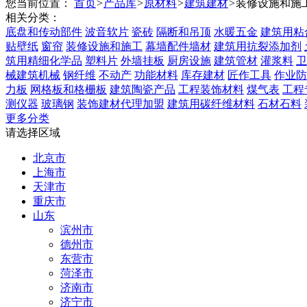
您当前位置：
首页
>
产品库
>
原材料
>
建筑建材
>
装修设施和施
相关分类：
底盘和传动部件
波音软片
瓷砖
隔断和吊顶
水暖五金
建筑用粘
贴壁纸
窗帘
装修设施和施工
幕墙配件墙材
建筑用抗裂添加剂
筑用精细化学品
塑料片
外墙挂板
厨房设施
建筑管材
灌浆料
卫
械建筑机械
钢纤维
不动产
功能材料
库存建材
匠作工具
作业防
力板
网格板和格栅板
建筑陶瓷产品
工程装饰材料
煤气表
工程
测仪器
玻璃钢
装饰建材代理加盟
建筑用碳纤维材料
石材石料
更多分类
请选择区域
北京市
上海市
天津市
重庆市
山东
滨州市
德州市
东营市
菏泽市
济南市
济宁市