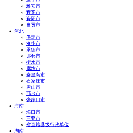
雅安市
宜宾市
资阳市
自贡市
河北
保定市
沧州市
承德市
邯郸市
衡水市
廊坊市
秦皇岛市
石家庄市
唐山市
邢台市
张家口市
海南
海口市
三亚市
省直辖县级行政单位
湖南