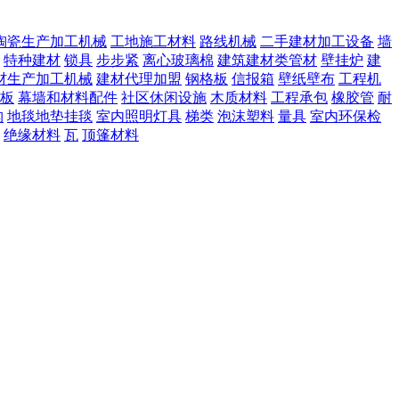
陶瓷生产加工机械
工地施工材料
路线机械
二手建材加工设备
墙
特种建材
锁具
步步紧
离心玻璃棉
建筑建材类管材
壁挂炉
建
材生产加工机械
建材代理加盟
钢格板
信报箱
壁纸壁布
工程机
板
幕墙和材料配件
社区休闲设施
木质材料
工程承包
橡胶管
耐
构
地毯地垫挂毯
室内照明灯具
梯类
泡沫塑料
量具
室内环保检
绝缘材料
瓦
顶篷材料