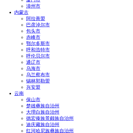
漳州市
内蒙古
阿拉善盟
巴彦淖尔市
包头市
赤峰市
鄂尔多斯市
呼和浩特市
呼伦贝尔市
通辽市
乌海市
乌兰察布市
锡林郭勒盟
兴安盟
云南
保山市
楚雄彝族自治州
大理白族自治州
德宏傣族景颇族自治州
迪庆藏族自治州
红河哈尼族彝族自治州