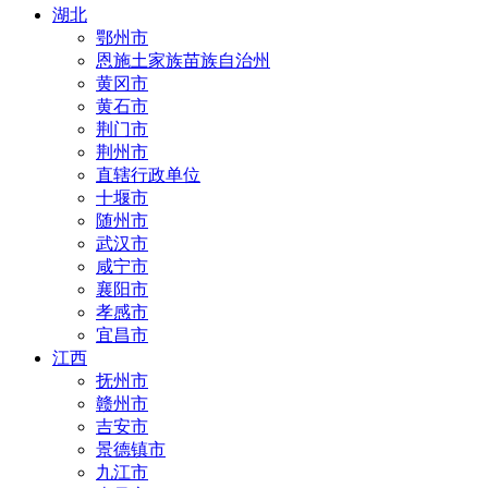
湖北
鄂州市
恩施土家族苗族自治州
黄冈市
黄石市
荆门市
荆州市
直辖行政单位
十堰市
随州市
武汉市
咸宁市
襄阳市
孝感市
宜昌市
江西
抚州市
赣州市
吉安市
景德镇市
九江市