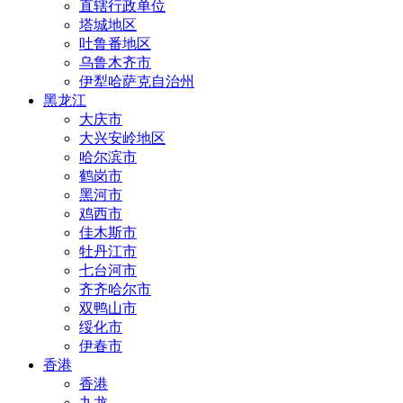
直辖行政单位
塔城地区
吐鲁番地区
乌鲁木齐市
伊犁哈萨克自治州
黑龙江
大庆市
大兴安岭地区
哈尔滨市
鹤岗市
黑河市
鸡西市
佳木斯市
牡丹江市
七台河市
齐齐哈尔市
双鸭山市
绥化市
伊春市
香港
香港
九龙