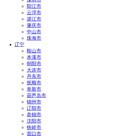
阳江市
云浮市
湛江市
肇庆市
中山市
珠海市
辽宁
鞍山市
本溪市
朝阳市
大连市
丹东市
抚顺市
阜新市
葫芦岛市
锦州市
辽阳市
盘锦市
沈阳市
铁岭市
营口市