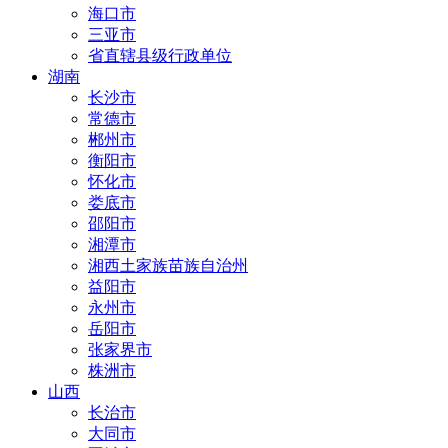
海口市
三亚市
省直辖县级行政单位
湖南
长沙市
常德市
郴州市
衡阳市
怀化市
娄底市
邵阳市
湘潭市
湘西土家族苗族自治州
益阳市
永州市
岳阳市
张家界市
株洲市
山西
长治市
大同市