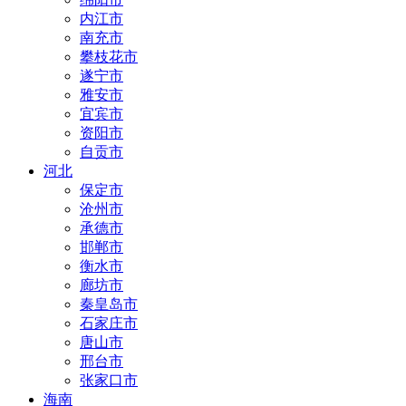
内江市
南充市
攀枝花市
遂宁市
雅安市
宜宾市
资阳市
自贡市
河北
保定市
沧州市
承德市
邯郸市
衡水市
廊坊市
秦皇岛市
石家庄市
唐山市
邢台市
张家口市
海南