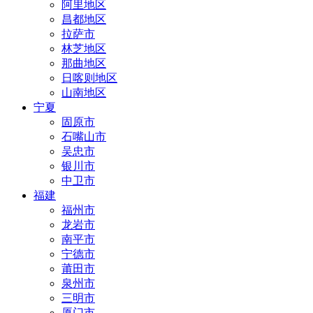
阿里地区
昌都地区
拉萨市
林芝地区
那曲地区
日喀则地区
山南地区
宁夏
固原市
石嘴山市
吴忠市
银川市
中卫市
福建
福州市
龙岩市
南平市
宁德市
莆田市
泉州市
三明市
厦门市