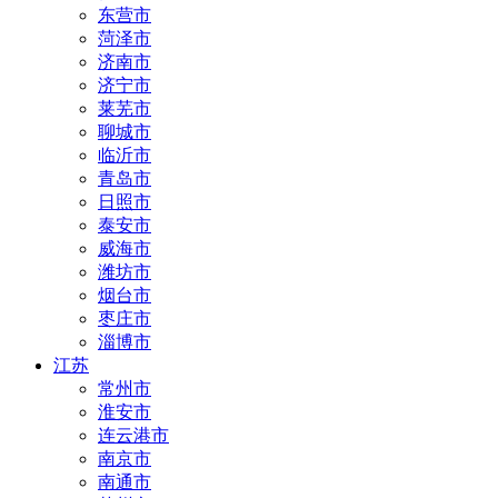
东营市
菏泽市
济南市
济宁市
莱芜市
聊城市
临沂市
青岛市
日照市
泰安市
威海市
潍坊市
烟台市
枣庄市
淄博市
江苏
常州市
淮安市
连云港市
南京市
南通市