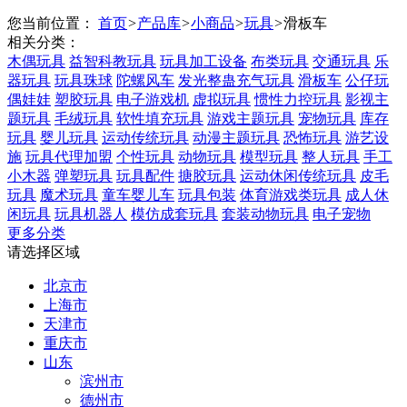
您当前位置：
首页
>
产品库
>
小商品
>
玩具
>
滑板车
相关分类：
木偶玩具
益智科教玩具
玩具加工设备
布类玩具
交通玩具
乐
器玩具
玩具珠球
陀螺风车
发光整蛊充气玩具
滑板车
公仔玩
偶娃娃
塑胶玩具
电子游戏机
虚拟玩具
惯性力控玩具
影视主
题玩具
毛绒玩具
软性填充玩具
游戏主题玩具
宠物玩具
库存
玩具
婴儿玩具
运动传统玩具
动漫主题玩具
恐怖玩具
游艺设
施
玩具代理加盟
个性玩具
动物玩具
模型玩具
整人玩具
手工
小木器
弹塑玩具
玩具配件
搪胶玩具
运动休闲传统玩具
皮毛
玩具
魔术玩具
童车婴儿车
玩具包装
体育游戏类玩具
成人休
闲玩具
玩具机器人
模仿成套玩具
套装动物玩具
电子宠物
更多分类
请选择区域
北京市
上海市
天津市
重庆市
山东
滨州市
德州市