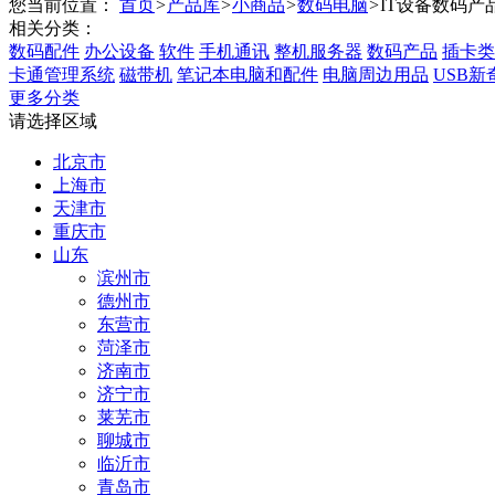
您当前位置：
首页
>
产品库
>
小商品
>
数码电脑
>
IT设备数码产
相关分类：
数码配件
办公设备
软件
手机通讯
整机服务器
数码产品
插卡类
卡通管理系统
磁带机
笔记本电脑和配件
电脑周边用品
USB新
更多分类
请选择区域
北京市
上海市
天津市
重庆市
山东
滨州市
德州市
东营市
菏泽市
济南市
济宁市
莱芜市
聊城市
临沂市
青岛市