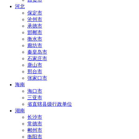
河北
保定市
沧州市
承德市
邯郸市
衡水市
廊坊市
秦皇岛市
石家庄市
唐山市
邢台市
张家口市
海南
海口市
三亚市
省直辖县级行政单位
湖南
长沙市
常德市
郴州市
衡阳市