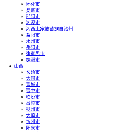
怀化市
娄底市
邵阳市
湘潭市
湘西土家族苗族自治州
益阳市
永州市
岳阳市
张家界市
株洲市
山西
长治市
大同市
晋城市
晋中市
临汾市
吕梁市
朔州市
太原市
忻州市
阳泉市