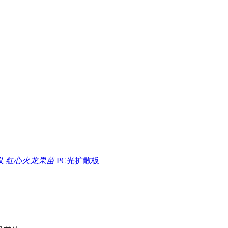
仪
红心火龙果苗
PC光扩散板