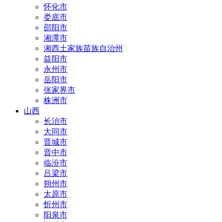
怀化市
娄底市
邵阳市
湘潭市
湘西土家族苗族自治州
益阳市
永州市
岳阳市
张家界市
株洲市
山西
长治市
大同市
晋城市
晋中市
临汾市
吕梁市
朔州市
太原市
忻州市
阳泉市