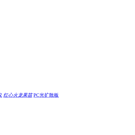
仪
红心火龙果苗
PC光扩散板