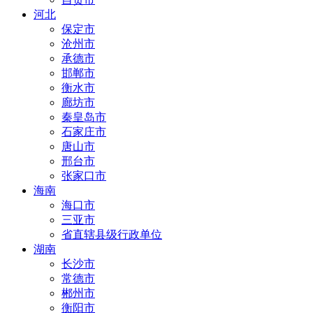
河北
保定市
沧州市
承德市
邯郸市
衡水市
廊坊市
秦皇岛市
石家庄市
唐山市
邢台市
张家口市
海南
海口市
三亚市
省直辖县级行政单位
湖南
长沙市
常德市
郴州市
衡阳市