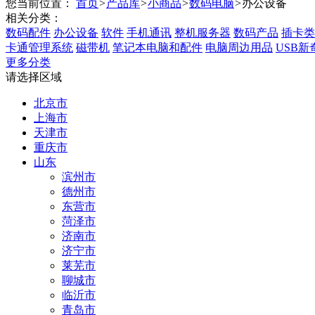
您当前位置：
首页
>
产品库
>
小商品
>
数码电脑
>
办公设备
相关分类：
数码配件
办公设备
软件
手机通讯
整机服务器
数码产品
插卡类
卡通管理系统
磁带机
笔记本电脑和配件
电脑周边用品
USB新
更多分类
请选择区域
北京市
上海市
天津市
重庆市
山东
滨州市
德州市
东营市
菏泽市
济南市
济宁市
莱芜市
聊城市
临沂市
青岛市