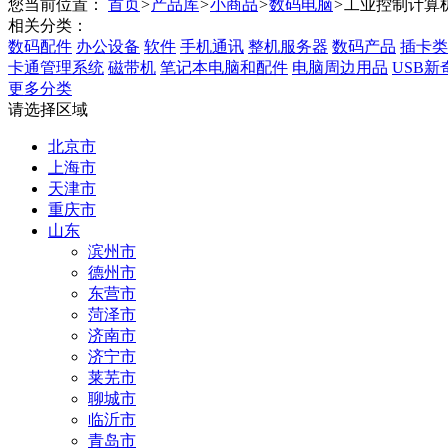
您当前位置：
首页
>
产品库
>
小商品
>
数码电脑
>
工业控制计算
相关分类：
数码配件
办公设备
软件
手机通讯
整机服务器
数码产品
插卡类
卡通管理系统
磁带机
笔记本电脑和配件
电脑周边用品
USB新
更多分类
请选择区域
北京市
上海市
天津市
重庆市
山东
滨州市
德州市
东营市
菏泽市
济南市
济宁市
莱芜市
聊城市
临沂市
青岛市