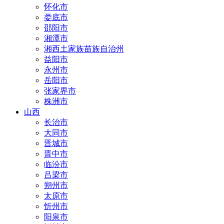
怀化市
娄底市
邵阳市
湘潭市
湘西土家族苗族自治州
益阳市
永州市
岳阳市
张家界市
株洲市
山西
长治市
大同市
晋城市
晋中市
临汾市
吕梁市
朔州市
太原市
忻州市
阳泉市