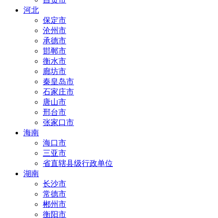
河北
保定市
沧州市
承德市
邯郸市
衡水市
廊坊市
秦皇岛市
石家庄市
唐山市
邢台市
张家口市
海南
海口市
三亚市
省直辖县级行政单位
湖南
长沙市
常德市
郴州市
衡阳市