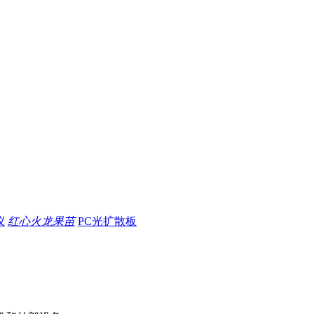
仪
红心火龙果苗
PC光扩散板