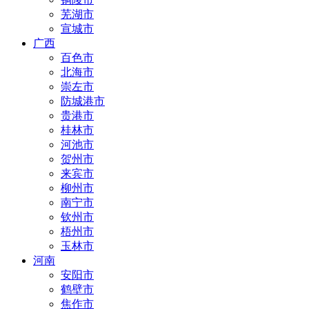
芜湖市
宣城市
广西
百色市
北海市
崇左市
防城港市
贵港市
桂林市
河池市
贺州市
来宾市
柳州市
南宁市
钦州市
梧州市
玉林市
河南
安阳市
鹤壁市
焦作市