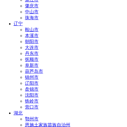
肇庆市
中山市
珠海市
辽宁
鞍山市
本溪市
朝阳市
大连市
丹东市
抚顺市
阜新市
葫芦岛市
锦州市
辽阳市
盘锦市
沈阳市
铁岭市
营口市
湖北
鄂州市
恩施土家族苗族自治州