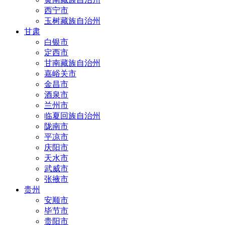
西宁市
玉树藏族自治州
甘肃
白银市
定西市
甘南藏族自治州
嘉峪关市
金昌市
酒泉市
兰州市
临夏回族自治州
陇南市
平凉市
庆阳市
天水市
武威市
张掖市
贵州
安顺市
毕节市
贵阳市