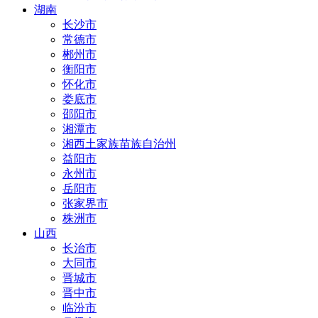
湖南
长沙市
常德市
郴州市
衡阳市
怀化市
娄底市
邵阳市
湘潭市
湘西土家族苗族自治州
益阳市
永州市
岳阳市
张家界市
株洲市
山西
长治市
大同市
晋城市
晋中市
临汾市