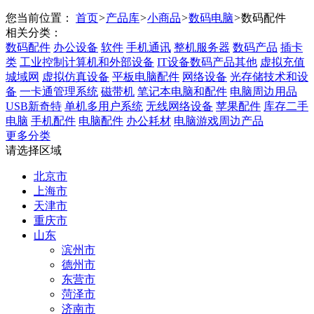
您当前位置：
首页
>
产品库
>
小商品
>
数码电脑
>
数码配件
相关分类：
数码配件
办公设备
软件
手机通讯
整机服务器
数码产品
插卡
类
工业控制计算机和外部设备
IT设备数码产品其他
虚拟充值
城域网
虚拟仿真设备
平板电脑配件
网络设备
光存储技术和设
备
一卡通管理系统
磁带机
笔记本电脑和配件
电脑周边用品
USB新奇特
单机多用户系统
无线网络设备
苹果配件
库存二手
电脑
手机配件
电脑配件
办公耗材
电脑游戏周边产品
更多分类
请选择区域
北京市
上海市
天津市
重庆市
山东
滨州市
德州市
东营市
菏泽市
济南市