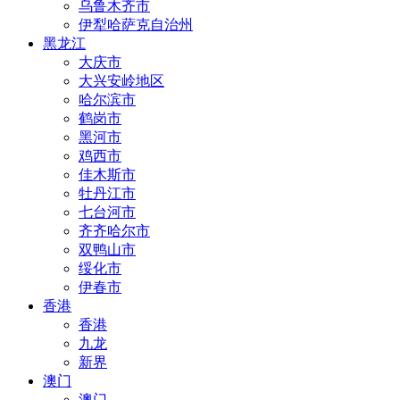
乌鲁木齐市
伊犁哈萨克自治州
黑龙江
大庆市
大兴安岭地区
哈尔滨市
鹤岗市
黑河市
鸡西市
佳木斯市
牡丹江市
七台河市
齐齐哈尔市
双鸭山市
绥化市
伊春市
香港
香港
九龙
新界
澳门
澳门