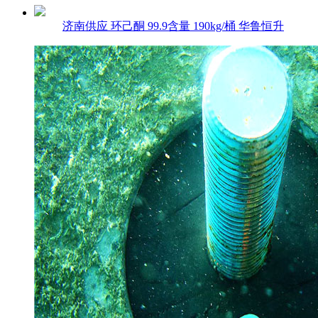
济南供应 环己酮 99.9含量 190kg/桶 华鲁恒升