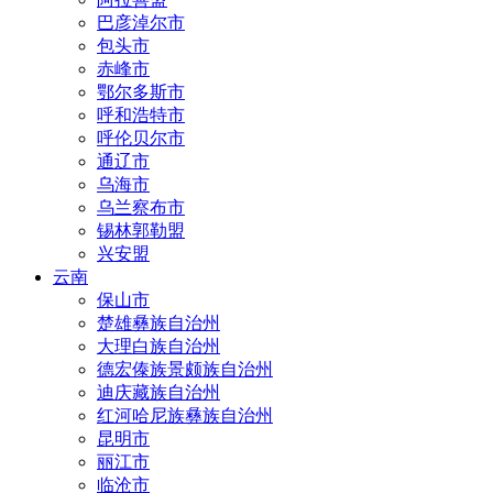
巴彦淖尔市
包头市
赤峰市
鄂尔多斯市
呼和浩特市
呼伦贝尔市
通辽市
乌海市
乌兰察布市
锡林郭勒盟
兴安盟
云南
保山市
楚雄彝族自治州
大理白族自治州
德宏傣族景颇族自治州
迪庆藏族自治州
红河哈尼族彝族自治州
昆明市
丽江市
临沧市