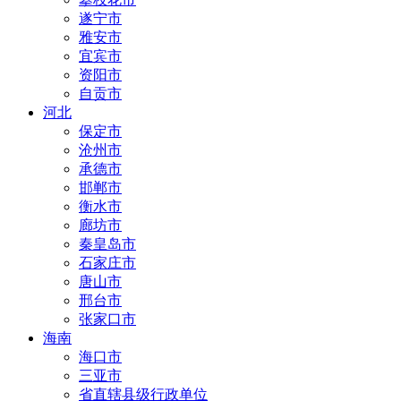
遂宁市
雅安市
宜宾市
资阳市
自贡市
河北
保定市
沧州市
承德市
邯郸市
衡水市
廊坊市
秦皇岛市
石家庄市
唐山市
邢台市
张家口市
海南
海口市
三亚市
省直辖县级行政单位