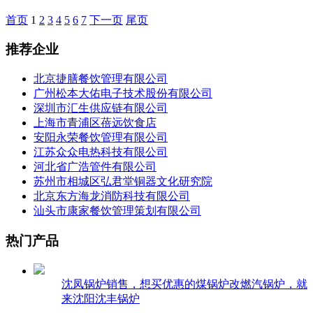
首页
1
2
3
4
5
6
7
下一页
尾页
推荐企业
北京捷膳餐饮管理有限公司
广州松本大佑电子技术股份有限公司
深圳市汇生供应链有限公司
上海市青浦区蓓远饮食店
安阳永荣餐饮管理有限公司
江苏众众电热科技有限公司
河北省广浩管件有限公司
苏州市相城区弘君堂铜器文化研究院
北京东方海龙消防科技有限公司
汕头市康家餐饮管理策划有限公司
热门产品
沈凤锅炉销售，想买优惠的煤锅炉改燃汽锅炉，就
来沈阳沈丰锅炉