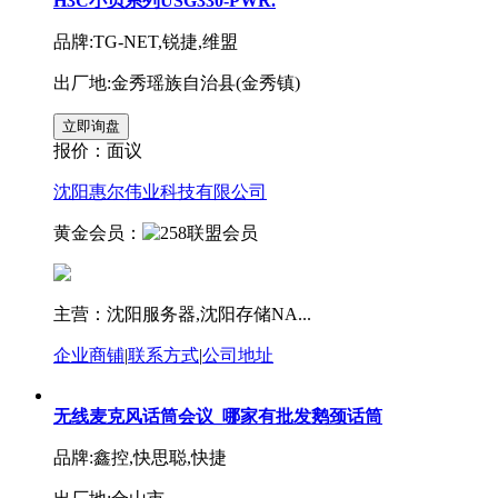
H3C小贝系列USG330-PWR.
品牌:TG-NET,锐捷,维盟
出厂地:金秀瑶族自治县(金秀镇)
报价：
面议
沈阳惠尔伟业科技有限公司
黄金会员：
主营：沈阳服务器,沈阳存储NA...
企业商铺
|
联系方式
|
公司地址
无线麦克风话筒会议_哪家有批发鹅颈话筒
品牌:鑫控,快思聪,快捷