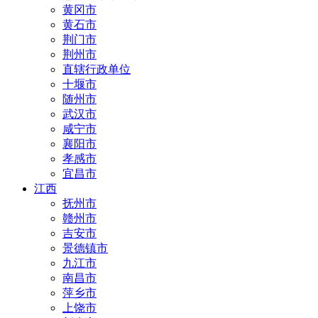
黄冈市
黄石市
荆门市
荆州市
直辖行政单位
十堰市
随州市
武汉市
咸宁市
襄阳市
孝感市
宜昌市
江西
抚州市
赣州市
吉安市
景德镇市
九江市
南昌市
萍乡市
上饶市