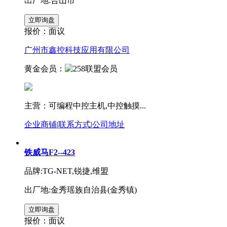
出厂地:合山市
报价：
面议
广州市鑫控科技应用有限公司
黄金会员：
主营：可编程中控主机,中控触摸...
企业商铺
|
联系方式
|
公司地址
铁威马F2--423
品牌:TG-NET,锐捷,维盟
出厂地:金秀瑶族自治县(金秀镇)
报价：
面议