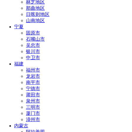
林芝地区
那曲地区
日喀则地区
山南地区
宁夏
固原市
石嘴山市
吴忠市
银川市
中卫市
福建
福州市
龙岩市
南平市
宁德市
莆田市
泉州市
三明市
厦门市
漳州市
内蒙古
阿拉善盟