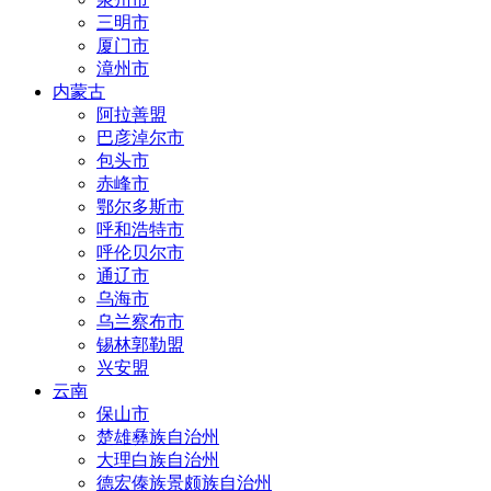
三明市
厦门市
漳州市
内蒙古
阿拉善盟
巴彦淖尔市
包头市
赤峰市
鄂尔多斯市
呼和浩特市
呼伦贝尔市
通辽市
乌海市
乌兰察布市
锡林郭勒盟
兴安盟
云南
保山市
楚雄彝族自治州
大理白族自治州
德宏傣族景颇族自治州