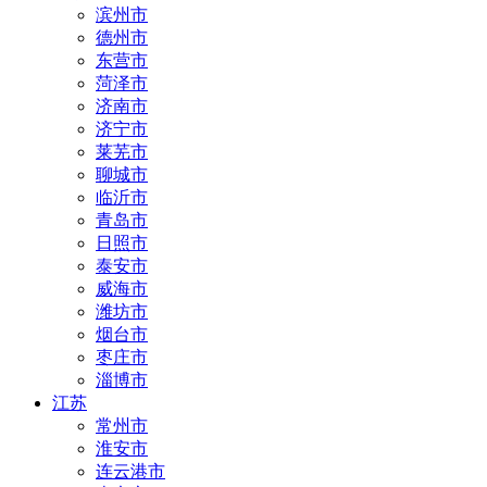
滨州市
德州市
东营市
菏泽市
济南市
济宁市
莱芜市
聊城市
临沂市
青岛市
日照市
泰安市
威海市
潍坊市
烟台市
枣庄市
淄博市
江苏
常州市
淮安市
连云港市