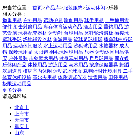
您当前位置：
首页
>
产品库
>
服装服饰
>
运动休闲
>
乐器
相关分类：
举重用品
户外用品
运动护具
瑜伽用品
球类用品
二手通用零
部件
射击射箭用品
库存体育运动产品
酒店用品
垂钓用品
游
艺设施
球类配套器材
运动鞋
台球用品
冰鞋轮滑滑板
橄榄球
壁球手球
场地铺设器材
旅游用品
篮球足球排球
棒垒球曲棍球
用品
运动休闲服装
水上运动用品
沙狐球用品
水族器材
成人
帽
保龄球用品
太阳镜
羽毛球网球用品
乐器
运动休闲用品供
应
户外服装
击剑武术用品
健身器材用品
乒乓球用品
库存娱
乐休闲产品
体操用品
游泳用品
马术用品
按摩保健器具
舞蹈
戏剧道具
棋牌室内休闲
运动武术球服
裁判计时计步用具
二手
体育休闲设施
高尔夫用品
体质测试仪器
滑雪用品
田径用品
极限运动用品
更多分类
请选择区域
北京市
上海市
天津市
重庆市
山东