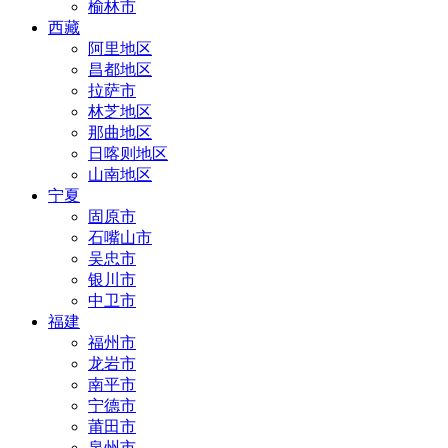
榆林市
西藏
阿里地区
昌都地区
拉萨市
林芝地区
那曲地区
日喀则地区
山南地区
宁夏
固原市
石嘴山市
吴忠市
银川市
中卫市
福建
福州市
龙岩市
南平市
宁德市
莆田市
泉州市