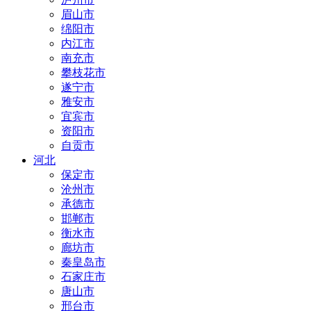
眉山市
绵阳市
内江市
南充市
攀枝花市
遂宁市
雅安市
宜宾市
资阳市
自贡市
河北
保定市
沧州市
承德市
邯郸市
衡水市
廊坊市
秦皇岛市
石家庄市
唐山市
邢台市