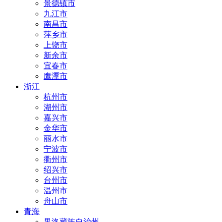
景德镇市
九江市
南昌市
萍乡市
上饶市
新余市
宜春市
鹰潭市
浙江
杭州市
湖州市
嘉兴市
金华市
丽水市
宁波市
衢州市
绍兴市
台州市
温州市
舟山市
青海
果洛藏族自治州