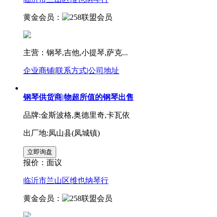
黄金会员：
主营：钢琴,吉他,小提琴,萨克...
企业商铺
|
联系方式
|
公司地址
钢琴供货商|物超所值的钢琴出售
品牌:金斯波格,奥德里奇,卡瓦依
出厂地:凤山县(凤城镇)
报价：
面议
临沂市兰山区维也纳琴行
黄金会员：