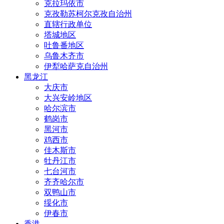
克拉玛依市
克孜勒苏柯尔克孜自治州
直辖行政单位
塔城地区
吐鲁番地区
乌鲁木齐市
伊犁哈萨克自治州
黑龙江
大庆市
大兴安岭地区
哈尔滨市
鹤岗市
黑河市
鸡西市
佳木斯市
牡丹江市
七台河市
齐齐哈尔市
双鸭山市
绥化市
伊春市
香港