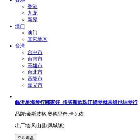
香港
九龙
新界
澳门
澳门
其它地区
台湾
台中市
台南市
高雄市
台北市
基隆市
嘉义市
临沂星海琴行哪家好_想买新款珠江钢琴就来维也纳琴行
品牌:金斯波格,奥德里奇,卡瓦依
出厂地:凤山县(凤城镇)