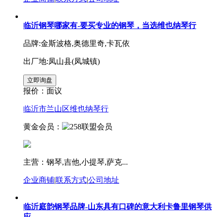
临沂钢琴哪家有-要买专业的钢琴，当选维也纳琴行
品牌:金斯波格,奥德里奇,卡瓦依
出厂地:凤山县(凤城镇)
报价：
面议
临沂市兰山区维也纳琴行
黄金会员：
主营：钢琴,吉他,小提琴,萨克...
企业商铺
|
联系方式
|
公司地址
临沂庭韵钢琴品牌-山东具有口碑的意大利卡鲁里钢琴供
应