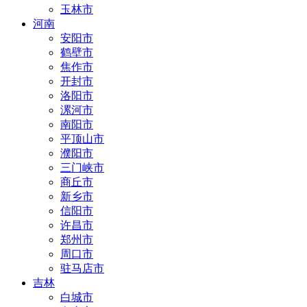
玉林市
河南
安阳市
鹤壁市
焦作市
开封市
洛阳市
漯河市
南阳市
平顶山市
濮阳市
三门峡市
商丘市
新乡市
信阳市
许昌市
郑州市
周口市
驻马店市
吉林
白城市