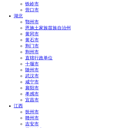
铁岭市
营口市
湖北
鄂州市
恩施土家族苗族自治州
黄冈市
黄石市
荆门市
荆州市
直辖行政单位
十堰市
随州市
武汉市
咸宁市
襄阳市
孝感市
宜昌市
江西
抚州市
赣州市
吉安市