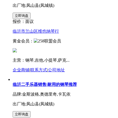
出厂地:凤山县(凤城镇)
报价：
面议
临沂市兰山区维也纳琴行
黄金会员：
主营：钢琴,吉他,小提琴,萨克...
企业商铺
|
联系方式
|
公司地址
临沂二手乐器销售|耐用的钢琴推荐
品牌:金斯波格,奥德里奇,卡瓦依
出厂地:凤山县(凤城镇)