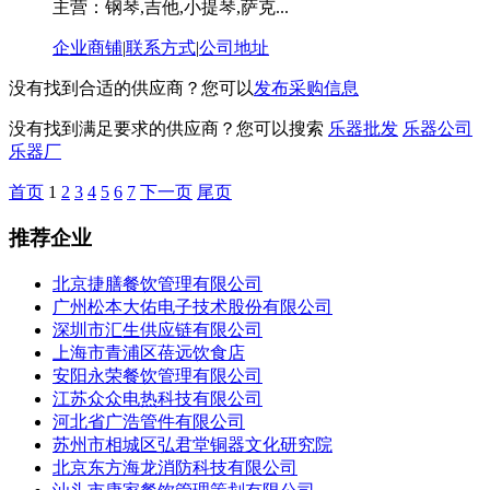
主营：钢琴,吉他,小提琴,萨克...
企业商铺
|
联系方式
|
公司地址
没有找到合适的供应商？您可以
发布采购信息
没有找到满足要求的供应商？您可以搜索
乐器批发
乐器公司
乐器厂
首页
1
2
3
4
5
6
7
下一页
尾页
推荐企业
北京捷膳餐饮管理有限公司
广州松本大佑电子技术股份有限公司
深圳市汇生供应链有限公司
上海市青浦区蓓远饮食店
安阳永荣餐饮管理有限公司
江苏众众电热科技有限公司
河北省广浩管件有限公司
苏州市相城区弘君堂铜器文化研究院
北京东方海龙消防科技有限公司