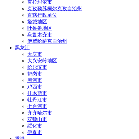
克拉玛依市
克孜勒苏柯尔克孜自治州
直辖行政单位
塔城地区
吐鲁番地区
乌鲁木齐市
伊犁哈萨克自治州
黑龙江
大庆市
大兴安岭地区
哈尔滨市
鹤岗市
黑河市
鸡西市
佳木斯市
牡丹江市
七台河市
齐齐哈尔市
双鸭山市
绥化市
伊春市
香港