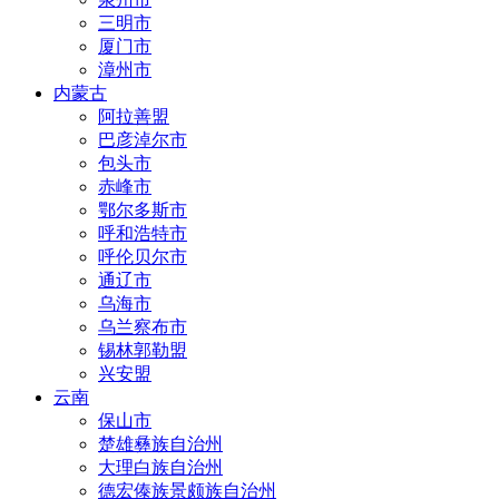
三明市
厦门市
漳州市
内蒙古
阿拉善盟
巴彦淖尔市
包头市
赤峰市
鄂尔多斯市
呼和浩特市
呼伦贝尔市
通辽市
乌海市
乌兰察布市
锡林郭勒盟
兴安盟
云南
保山市
楚雄彝族自治州
大理白族自治州
德宏傣族景颇族自治州