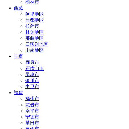
榆林市
西藏
阿里地区
昌都地区
拉萨市
林芝地区
那曲地区
日喀则地区
山南地区
宁夏
固原市
石嘴山市
吴忠市
银川市
中卫市
福建
福州市
龙岩市
南平市
宁德市
莆田市
泉州市