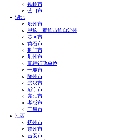
铁岭市
营口市
湖北
鄂州市
恩施土家族苗族自治州
黄冈市
黄石市
荆门市
荆州市
直辖行政单位
十堰市
随州市
武汉市
咸宁市
襄阳市
孝感市
宜昌市
江西
抚州市
赣州市
吉安市