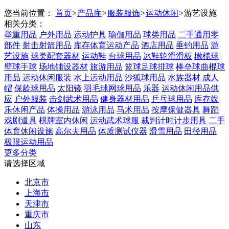
您当前位置：
首页
>
产品库
>
服装服饰
>
运动休闲
>
游艺设施
相关分类：
举重用品
户外用品
运动护具
瑜伽用品
球类用品
二手通用零
部件
射击射箭用品
库存体育运动产品
酒店用品
垂钓用品
游
艺设施
球类配套器材
运动鞋
台球用品
冰鞋轮滑滑板
橄榄球
壁球手球
场地铺设器材
旅游用品
篮球足球排球
棒垒球曲棍球
用品
运动休闲服装
水上运动用品
沙狐球用品
水族器材
成人
帽
保龄球用品
太阳镜
羽毛球网球用品
乐器
运动休闲用品供
应
户外服装
击剑武术用品
健身器材用品
乒乓球用品
库存娱
乐休闲产品
体操用品
游泳用品
马术用品
按摩保健器具
舞蹈
戏剧道具
棋牌室内休闲
运动武术球服
裁判计时计步用具
二手
体育休闲设施
高尔夫用品
体质测试仪器
滑雪用品
田径用品
极限运动用品
更多分类
请选择区域
北京市
上海市
天津市
重庆市
山东