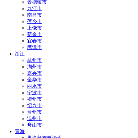
景德镇市
九江市
南昌市
萍乡市
上饶市
新余市
宜春市
鹰潭市
浙江
杭州市
湖州市
嘉兴市
金华市
丽水市
宁波市
衢州市
绍兴市
台州市
温州市
舟山市
青海
果洛藏族自治州