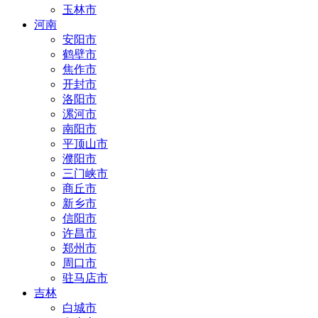
玉林市
河南
安阳市
鹤壁市
焦作市
开封市
洛阳市
漯河市
南阳市
平顶山市
濮阳市
三门峡市
商丘市
新乡市
信阳市
许昌市
郑州市
周口市
驻马店市
吉林
白城市