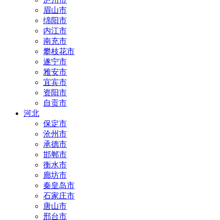
眉山市
绵阳市
内江市
南充市
攀枝花市
遂宁市
雅安市
宜宾市
资阳市
自贡市
河北
保定市
沧州市
承德市
邯郸市
衡水市
廊坊市
秦皇岛市
石家庄市
唐山市
邢台市