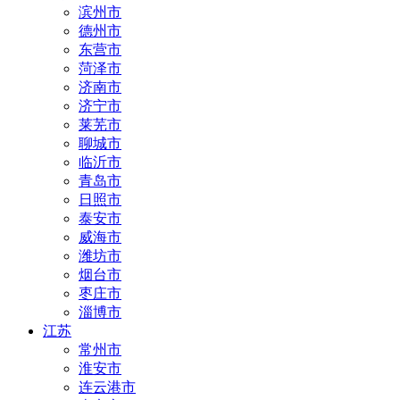
滨州市
德州市
东营市
菏泽市
济南市
济宁市
莱芜市
聊城市
临沂市
青岛市
日照市
泰安市
威海市
潍坊市
烟台市
枣庄市
淄博市
江苏
常州市
淮安市
连云港市