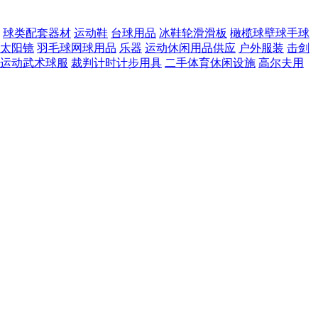
球类配套器材
运动鞋
台球用品
冰鞋轮滑滑板
橄榄球壁球手球
太阳镜
羽毛球网球用品
乐器
运动休闲用品供应
户外服装
击剑
运动武术球服
裁判计时计步用具
二手体育休闲设施
高尔夫用