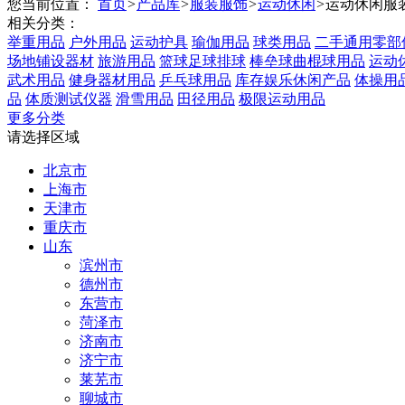
您当前位置：
首页
>
产品库
>
服装服饰
>
运动休闲
>
运动休闲服
相关分类：
举重用品
户外用品
运动护具
瑜伽用品
球类用品
二手通用零部
场地铺设器材
旅游用品
篮球足球排球
棒垒球曲棍球用品
运动
武术用品
健身器材用品
乒乓球用品
库存娱乐休闲产品
体操用
品
体质测试仪器
滑雪用品
田径用品
极限运动用品
更多分类
请选择区域
北京市
上海市
天津市
重庆市
山东
滨州市
德州市
东营市
菏泽市
济南市
济宁市
莱芜市
聊城市