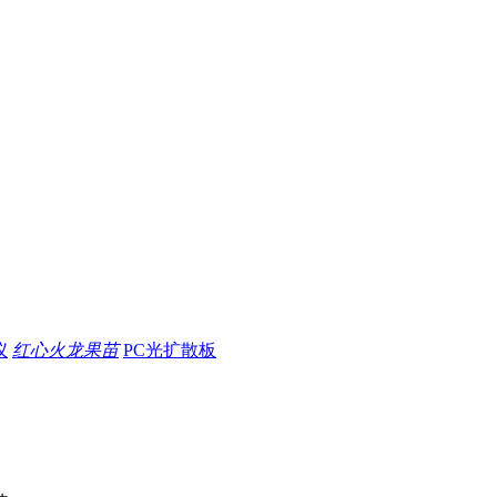
仪
红心火龙果苗
PC光扩散板