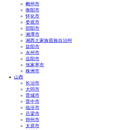
郴州市
衡阳市
怀化市
娄底市
邵阳市
湘潭市
湘西土家族苗族自治州
益阳市
永州市
岳阳市
张家界市
株洲市
山西
长治市
大同市
晋城市
晋中市
临汾市
吕梁市
朔州市
太原市