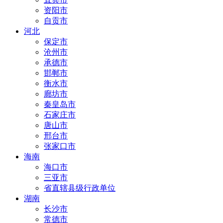
资阳市
自贡市
河北
保定市
沧州市
承德市
邯郸市
衡水市
廊坊市
秦皇岛市
石家庄市
唐山市
邢台市
张家口市
海南
海口市
三亚市
省直辖县级行政单位
湖南
长沙市
常德市