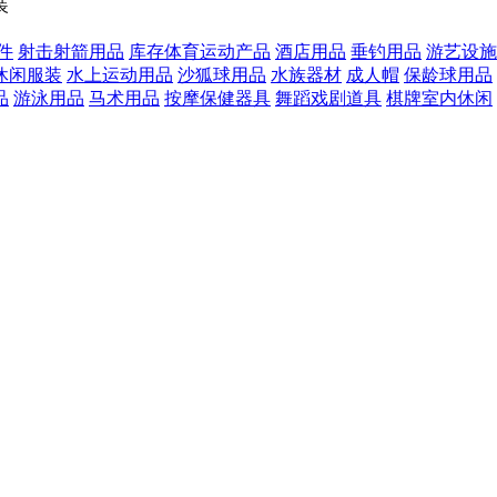
装
件
射击射箭用品
库存体育运动产品
酒店用品
垂钓用品
游艺设施
休闲服装
水上运动用品
沙狐球用品
水族器材
成人帽
保龄球用品
品
游泳用品
马术用品
按摩保健器具
舞蹈戏剧道具
棋牌室内休闲