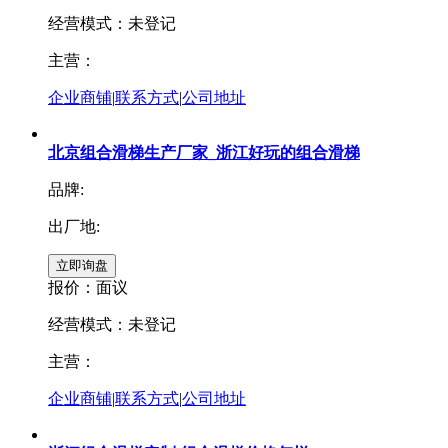
经营模式：未登记
主营：
企业商铺
|
联系方式
|
公司地址
北京组合滑梯生产厂家_浙江好玩的组合滑梯
品牌:
出厂地:
报价：
面议
经营模式：未登记
主营：
企业商铺
|
联系方式
|
公司地址