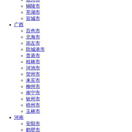
铜陵市
芜湖市
宣城市
广西
百色市
北海市
崇左市
防城港市
贵港市
桂林市
河池市
贺州市
来宾市
柳州市
南宁市
钦州市
梧州市
玉林市
河南
安阳市
鹤壁市