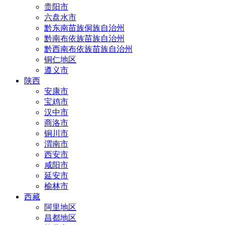
贵阳市
六盘水市
黔东南苗族侗族自治州
黔南布依族苗族自治州
黔西南布依族苗族自治州
铜仁地区
遵义市
陕西
安康市
宝鸡市
汉中市
商洛市
铜川市
渭南市
西安市
咸阳市
延安市
榆林市
西藏
阿里地区
昌都地区