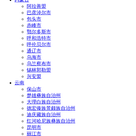
阿拉善盟
巴彦淖尔市
包头市
赤峰市
鄂尔多斯市
呼和浩特市
呼伦贝尔市
通辽市
乌海市
乌兰察布市
锡林郭勒盟
兴安盟
云南
保山市
楚雄彝族自治州
大理白族自治州
德宏傣族景颇族自治州
迪庆藏族自治州
红河哈尼族彝族自治州
昆明市
丽江市