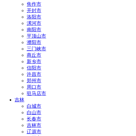
焦作市
开封市
洛阳市
漯河市
南阳市
平顶山市
濮阳市
三门峡市
商丘市
新乡市
信阳市
许昌市
郑州市
周口市
驻马店市
吉林
白城市
白山市
长春市
吉林市
辽源市