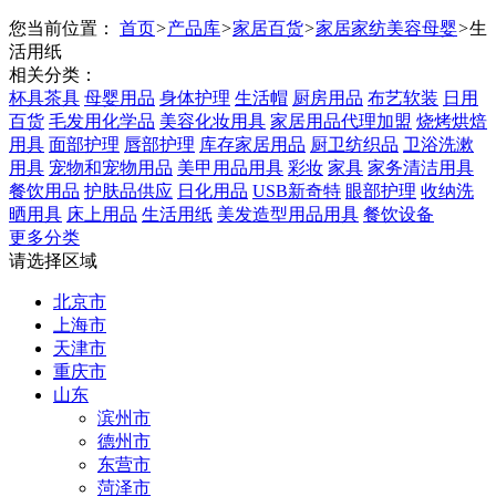
您当前位置：
首页
>
产品库
>
家居百货
>
家居家纺美容母婴
>
生
活用纸
相关分类：
杯具茶具
母婴用品
身体护理
生活帽
厨房用品
布艺软装
日用
百货
毛发用化学品
美容化妆用具
家居用品代理加盟
烧烤烘焙
用具
面部护理
唇部护理
库存家居用品
厨卫纺织品
卫浴洗漱
用具
宠物和宠物用品
美甲用品用具
彩妆
家具
家务清洁用具
餐饮用品
护肤品供应
日化用品
USB新奇特
眼部护理
收纳洗
晒用具
床上用品
生活用纸
美发造型用品用具
餐饮设备
更多分类
请选择区域
北京市
上海市
天津市
重庆市
山东
滨州市
德州市
东营市
菏泽市