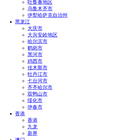
吐鲁番地区
乌鲁木齐市
伊犁哈萨克自治州
黑龙江
大庆市
大兴安岭地区
哈尔滨市
鹤岗市
黑河市
鸡西市
佳木斯市
牡丹江市
七台河市
齐齐哈尔市
双鸭山市
绥化市
伊春市
香港
香港
九龙
新界
澳门