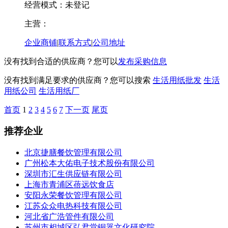
经营模式：未登记
主营：
企业商铺
|
联系方式
|
公司地址
没有找到合适的供应商？您可以
发布采购信息
没有找到满足要求的供应商？您可以搜索
生活用纸批发
生活
用纸公司
生活用纸厂
首页
1
2
3
4
5
6
7
下一页
尾页
推荐企业
北京捷膳餐饮管理有限公司
广州松本大佑电子技术股份有限公司
深圳市汇生供应链有限公司
上海市青浦区蓓远饮食店
安阳永荣餐饮管理有限公司
江苏众众电热科技有限公司
河北省广浩管件有限公司
苏州市相城区弘君堂铜器文化研究院