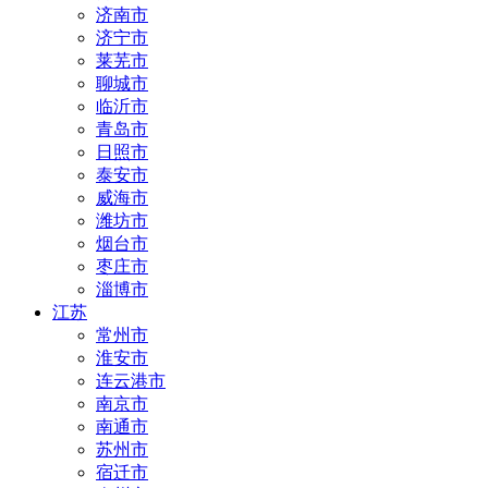
济南市
济宁市
莱芜市
聊城市
临沂市
青岛市
日照市
泰安市
威海市
潍坊市
烟台市
枣庄市
淄博市
江苏
常州市
淮安市
连云港市
南京市
南通市
苏州市
宿迁市