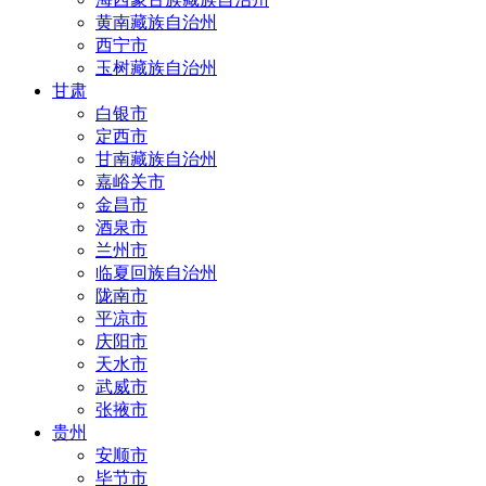
黄南藏族自治州
西宁市
玉树藏族自治州
甘肃
白银市
定西市
甘南藏族自治州
嘉峪关市
金昌市
酒泉市
兰州市
临夏回族自治州
陇南市
平凉市
庆阳市
天水市
武威市
张掖市
贵州
安顺市
毕节市