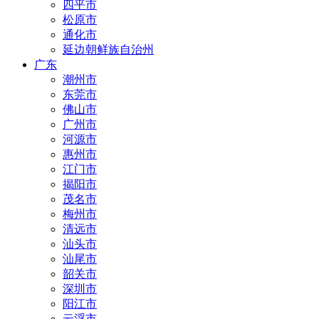
四平市
松原市
通化市
延边朝鲜族自治州
广东
潮州市
东莞市
佛山市
广州市
河源市
惠州市
江门市
揭阳市
茂名市
梅州市
清远市
汕头市
汕尾市
韶关市
深圳市
阳江市
云浮市