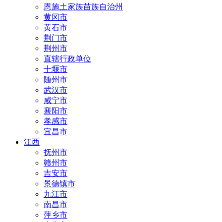
恩施土家族苗族自治州
黄冈市
黄石市
荆门市
荆州市
直辖行政单位
十堰市
随州市
武汉市
咸宁市
襄阳市
孝感市
宜昌市
江西
抚州市
赣州市
吉安市
景德镇市
九江市
南昌市
萍乡市