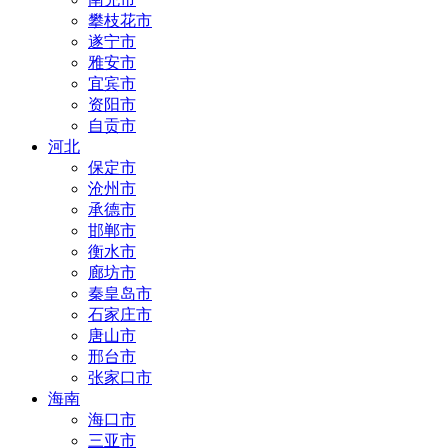
攀枝花市
遂宁市
雅安市
宜宾市
资阳市
自贡市
河北
保定市
沧州市
承德市
邯郸市
衡水市
廊坊市
秦皇岛市
石家庄市
唐山市
邢台市
张家口市
海南
海口市
三亚市