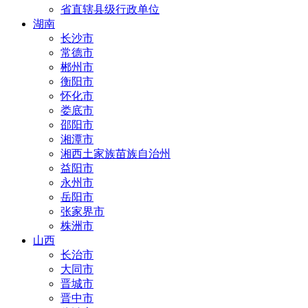
省直辖县级行政单位
湖南
长沙市
常德市
郴州市
衡阳市
怀化市
娄底市
邵阳市
湘潭市
湘西土家族苗族自治州
益阳市
永州市
岳阳市
张家界市
株洲市
山西
长治市
大同市
晋城市
晋中市