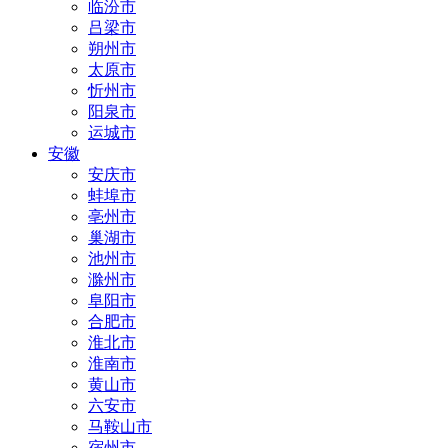
临汾市
吕梁市
朔州市
太原市
忻州市
阳泉市
运城市
安徽
安庆市
蚌埠市
亳州市
巢湖市
池州市
滁州市
阜阳市
合肥市
淮北市
淮南市
黄山市
六安市
马鞍山市
宿州市