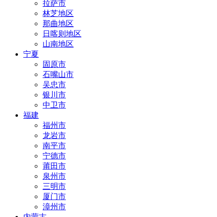
拉萨市
林芝地区
那曲地区
日喀则地区
山南地区
宁夏
固原市
石嘴山市
吴忠市
银川市
中卫市
福建
福州市
龙岩市
南平市
宁德市
莆田市
泉州市
三明市
厦门市
漳州市
内蒙古