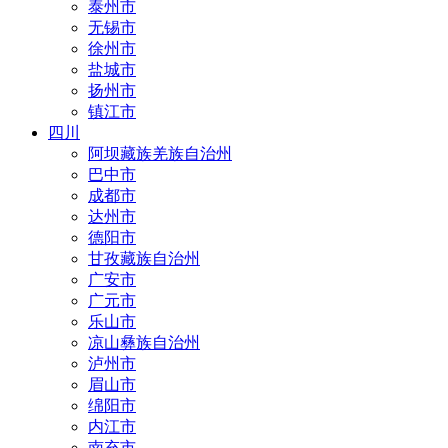
泰州市
无锡市
徐州市
盐城市
扬州市
镇江市
四川
阿坝藏族羌族自治州
巴中市
成都市
达州市
德阳市
甘孜藏族自治州
广安市
广元市
乐山市
凉山彝族自治州
泸州市
眉山市
绵阳市
内江市
南充市