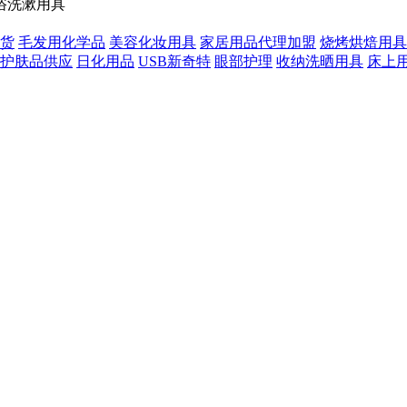
浴洗漱用具
货
毛发用化学品
美容化妆用具
家居用品代理加盟
烧烤烘焙用具
护肤品供应
日化用品
USB新奇特
眼部护理
收纳洗晒用具
床上