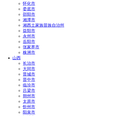
怀化市
娄底市
邵阳市
湘潭市
湘西土家族苗族自治州
益阳市
永州市
岳阳市
张家界市
株洲市
山西
长治市
大同市
晋城市
晋中市
临汾市
吕梁市
朔州市
太原市
忻州市
阳泉市