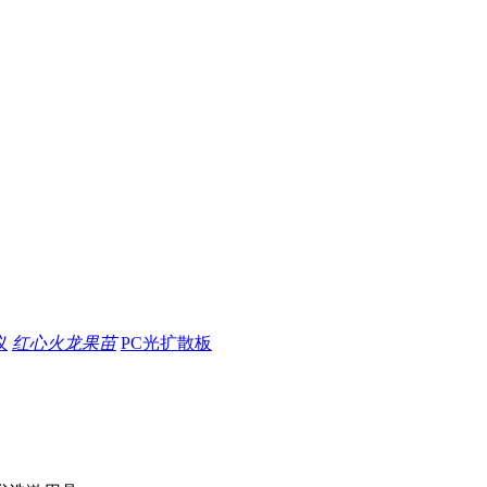
仪
红心火龙果苗
PC光扩散板