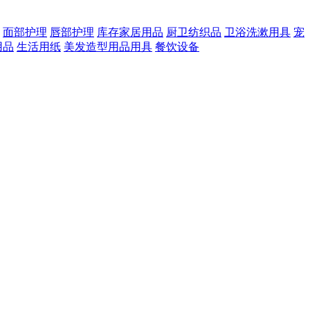
面部护理
唇部护理
库存家居用品
厨卫纺织品
卫浴洗漱用具
宠
用品
生活用纸
美发造型用品用具
餐饮设备