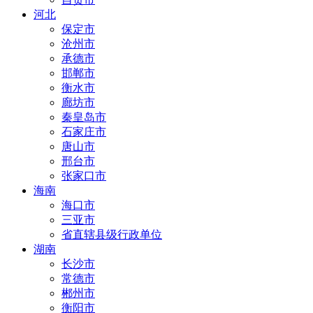
河北
保定市
沧州市
承德市
邯郸市
衡水市
廊坊市
秦皇岛市
石家庄市
唐山市
邢台市
张家口市
海南
海口市
三亚市
省直辖县级行政单位
湖南
长沙市
常德市
郴州市
衡阳市