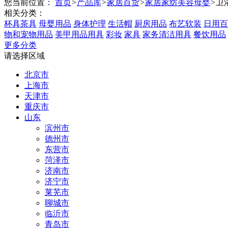
您当前位置：
首页
>
产品库
>
家居百货
>
家居家纺美容母婴
>
卫
相关分类：
杯具茶具
母婴用品
身体护理
生活帽
厨房用品
布艺软装
日用百
物和宠物用品
美甲用品用具
彩妆
家具
家务清洁用具
餐饮用品
更多分类
请选择区域
北京市
上海市
天津市
重庆市
山东
滨州市
德州市
东营市
菏泽市
济南市
济宁市
莱芜市
聊城市
临沂市
青岛市