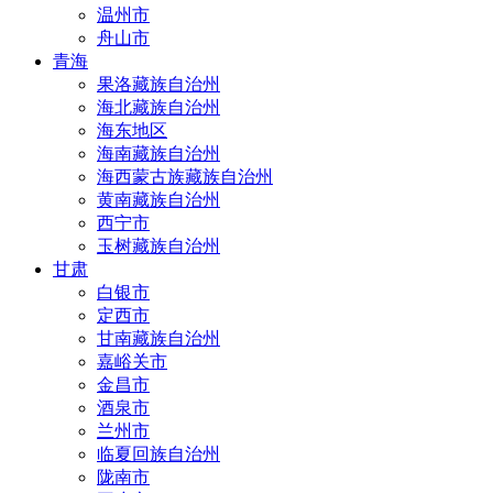
温州市
舟山市
青海
果洛藏族自治州
海北藏族自治州
海东地区
海南藏族自治州
海西蒙古族藏族自治州
黄南藏族自治州
西宁市
玉树藏族自治州
甘肃
白银市
定西市
甘南藏族自治州
嘉峪关市
金昌市
酒泉市
兰州市
临夏回族自治州
陇南市