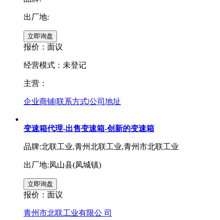
出厂地:
报价：
面议
经营模式：未登记
主营：
企业商铺
|
联系方式
|
公司地址
变速箱代理-出售变速箱-创新的变速箱
品牌:北联工业,青州北联工业,青州市北联工业
出厂地:凤山县(凤城镇)
报价：
面议
青州市北联工业有限公 司