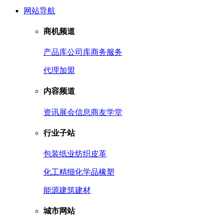
网站导航
商机频道
产品库
公司库
商务服务
代理加盟
内容频道
资讯
展会信息
商友学堂
行业子站
包装
纸业
纺织皮革
化工
精细化学品
橡塑
能源
建筑建材
城市网站