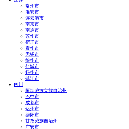
常州市
淮安市
连云港市
南京市
南通市
苏州市
宿迁市
泰州市
无锡市
徐州市
盐城市
扬州市
镇江市
四川
阿坝藏族羌族自治州
巴中市
成都市
达州市
德阳市
甘孜藏族自治州
广安市