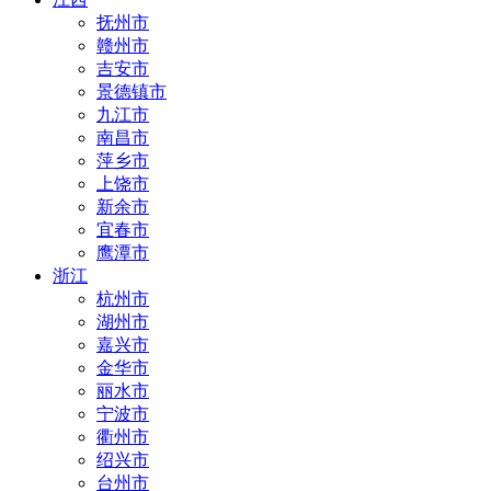
抚州市
赣州市
吉安市
景德镇市
九江市
南昌市
萍乡市
上饶市
新余市
宜春市
鹰潭市
浙江
杭州市
湖州市
嘉兴市
金华市
丽水市
宁波市
衢州市
绍兴市
台州市