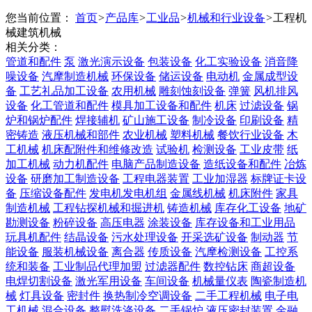
您当前位置：
首页
>
产品库
>
工业品
>
机械和行业设备
>
工程机
械建筑机械
相关分类：
管道和配件
泵
激光演示设备
包装设备
化工实验设备
消音降
噪设备
汽摩制造机械
环保设备
储运设备
电动机
金属成型设
备
工艺礼品加工设备
农用机械
雕刻蚀刻设备
弹簧
风机排风
设备
化工管道和配件
模具加工设备和配件
机床
过滤设备
锅
炉和锅炉配件
焊接辅机
矿山施工设备
制冷设备
印刷设备
精
密铸造
液压机械和部件
农业机械
塑料机械
餐饮行业设备
木
工机械
机床配附件和维修改造
试验机
检测设备
工业皮带
纸
加工机械
动力机配件
电脑产品制造设备
造纸设备和配件
冶炼
设备
研磨加工制造设备
工程电器装置
工业加湿器
标牌证卡设
备
压缩设备配件
发电机发电机组
金属线机械
机床附件
家具
制造机械
工程钻探机械和掘进机
铸造机械
库存化工设备
地矿
勘测设备
粉碎设备
高压电器
涂装设备
库存设备和工业用品
玩具机配件
结晶设备
污水处理设备
开采选矿设备
制动器
节
能设备
服装机械设备
离合器
传质设备
汽摩检测设备
工控系
统和装备
工业制品代理加盟
过滤器配件
数控钻床
商超设备
电焊切割设备
激光军用设备
车间设备
机械量仪表
陶瓷制造机
械
灯具设备
密封件
换热制冷空调设备
二手工程机械
电子电
工机械
混合设备
整熨洗涤设备
二手锅炉
液压密封装置
金融