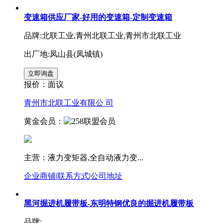
变速箱供应厂家-好用的变速箱-定制变速箱
品牌:北联工业,青州北联工业,青州市北联工业
出厂地:凤山县(凤城镇)
报价：
面议
青州市北联工业有限公 司
黄金会员：
主营：液力变矩器,全自动液力变...
企业商铺
|
联系方式
|
公司地址
黑河掘进机履带板-东明特钢优良的掘进机履带板
品牌: