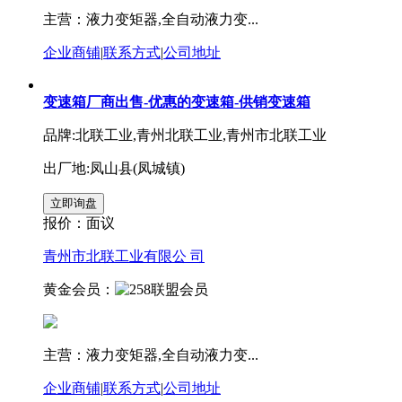
主营：液力变矩器,全自动液力变...
企业商铺
|
联系方式
|
公司地址
变速箱厂商出售-优惠的变速箱-供销变速箱
品牌:北联工业,青州北联工业,青州市北联工业
出厂地:凤山县(凤城镇)
报价：
面议
青州市北联工业有限公 司
黄金会员：
主营：液力变矩器,全自动液力变...
企业商铺
|
联系方式
|
公司地址