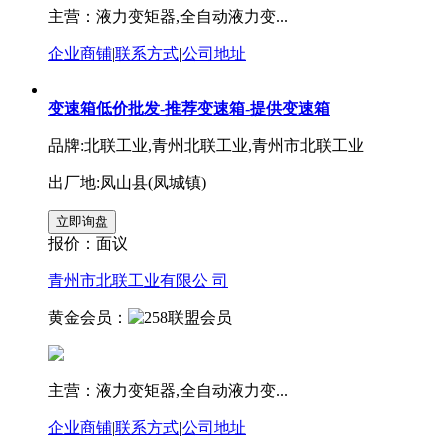
主营：液力变矩器,全自动液力变...
企业商铺
|
联系方式
|
公司地址
变速箱低价批发-推荐变速箱-提供变速箱
品牌:北联工业,青州北联工业,青州市北联工业
出厂地:凤山县(凤城镇)
报价：
面议
青州市北联工业有限公 司
黄金会员：
主营：液力变矩器,全自动液力变...
企业商铺
|
联系方式
|
公司地址