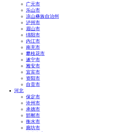
广元市
乐山市
凉山彝族自治州
泸州市
眉山市
绵阳市
内江市
南充市
攀枝花市
遂宁市
雅安市
宜宾市
资阳市
自贡市
河北
保定市
沧州市
承德市
邯郸市
衡水市
廊坊市