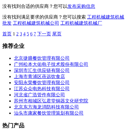
没有找到合适的供应商？您可以
发布采购信息
没有找到满足要求的供应商？您可以搜索
工程机械建筑机械
批发
工程机械建筑机械公司
工程机械建筑机械厂
首页
1
2
3
4
5
6
7
下一页
尾页
推荐企业
北京捷膳餐饮管理有限公司
广州松本大佑电子技术股份有限公司
深圳市汇生供应链有限公司
上海市青浦区蓓远饮食店
安阳永荣餐饮管理有限公司
江苏众众电热科技有限公司
河北省广浩管件有限公司
苏州市相城区弘君堂铜器文化研究院
北京东方海龙消防科技有限公司
汕头市康家餐饮管理策划有限公司
热门产品