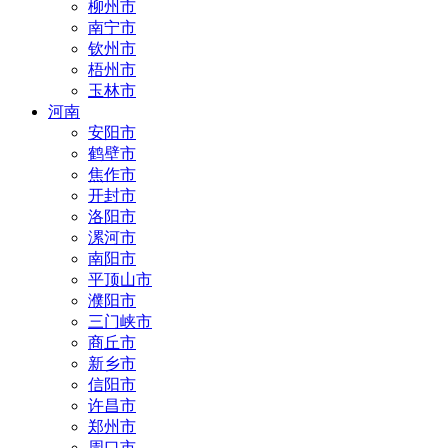
柳州市
南宁市
钦州市
梧州市
玉林市
河南
安阳市
鹤壁市
焦作市
开封市
洛阳市
漯河市
南阳市
平顶山市
濮阳市
三门峡市
商丘市
新乡市
信阳市
许昌市
郑州市
周口市