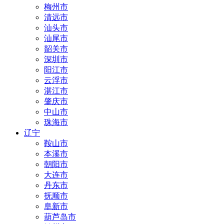
梅州市
清远市
汕头市
汕尾市
韶关市
深圳市
阳江市
云浮市
湛江市
肇庆市
中山市
珠海市
辽宁
鞍山市
本溪市
朝阳市
大连市
丹东市
抚顺市
阜新市
葫芦岛市