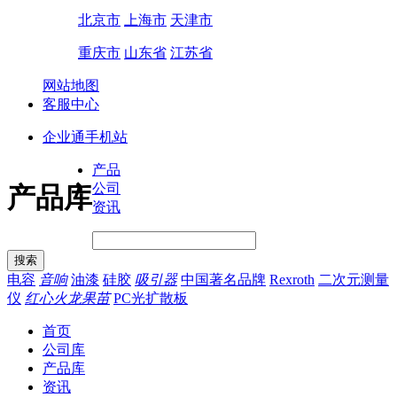
北京市
上海市
天津市
重庆市
山东省
江苏省
网站地图
客服中心
企业通手机站
产品
公司
产品库
资讯
电容
音响
油漆
硅胶
吸引器
中国著名品牌
Rexroth
二次元测量
仪
红心火龙果苗
PC光扩散板
首页
公司库
产品库
资讯