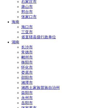
石家庄市
唐山市
邢台市
张家口市
海南
海口市
三亚市
省直辖县级行政单位
湖南
长沙市
常德市
郴州市
衡阳市
怀化市
娄底市
邵阳市
湘潭市
湘西土家族苗族自治州
益阳市
永州市
岳阳市
张家界市