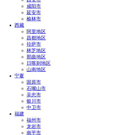
咸阳市
延安市
榆林市
西藏
阿里地区
昌都地区
拉萨市
林芝地区
那曲地区
日喀则地区
山南地区
宁夏
固原市
石嘴山市
吴忠市
银川市
中卫市
福建
福州市
龙岩市
南平市