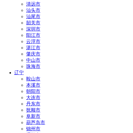
清远市
汕头市
汕尾市
韶关市
深圳市
阳江市
云浮市
湛江市
肇庆市
中山市
珠海市
辽宁
鞍山市
本溪市
朝阳市
大连市
丹东市
抚顺市
阜新市
葫芦岛市
锦州市