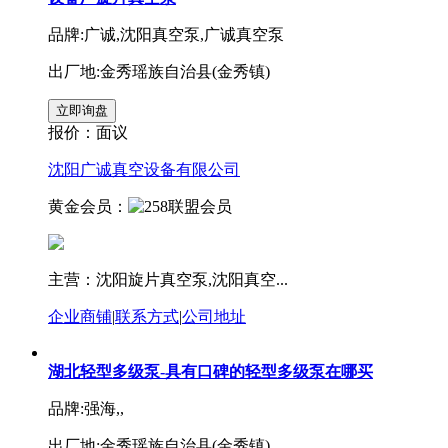
品牌:广诚,沈阳真空泵,广诚真空泵
出厂地:金秀瑶族自治县(金秀镇)
报价：
面议
沈阳广诚真空设备有限公司
黄金会员：
主营：沈阳旋片真空泵,沈阳真空...
企业商铺
|
联系方式
|
公司地址
湖北轻型多级泵-具有口碑的轻型多级泵在哪买
品牌:强海,,
出厂地:金秀瑶族自治县(金秀镇)