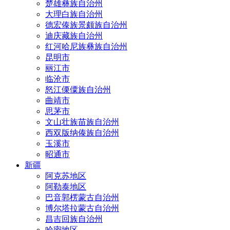
楚雄彝族自治州
大理白族自治州
德宏傣族景颇族自治州
迪庆藏族自治州
红河哈尼族彝族自治州
昆明市
丽江市
临沧市
怒江傈僳族自治州
曲靖市
思茅市
文山壮族苗族自治州
西双版纳傣族自治州
玉溪市
昭通市
新疆
阿克苏地区
阿勒泰地区
巴音郭楞蒙古自治州
博尔塔拉蒙古自治州
昌吉回族自治州
哈密地区