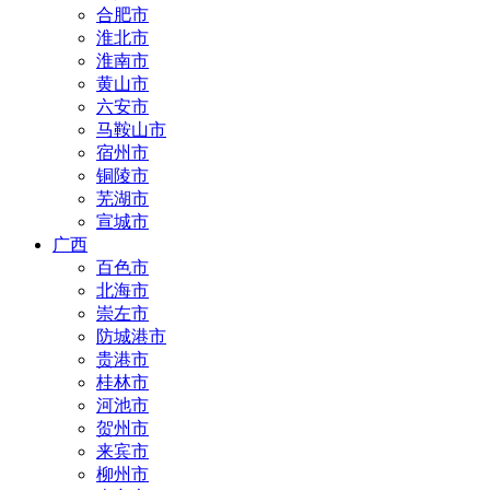
合肥市
淮北市
淮南市
黄山市
六安市
马鞍山市
宿州市
铜陵市
芜湖市
宣城市
广西
百色市
北海市
崇左市
防城港市
贵港市
桂林市
河池市
贺州市
来宾市
柳州市