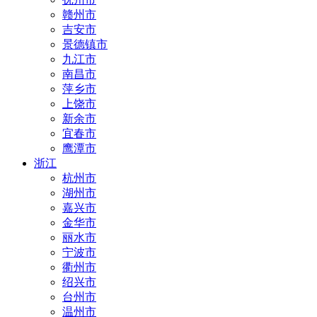
赣州市
吉安市
景德镇市
九江市
南昌市
萍乡市
上饶市
新余市
宜春市
鹰潭市
浙江
杭州市
湖州市
嘉兴市
金华市
丽水市
宁波市
衢州市
绍兴市
台州市
温州市