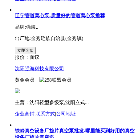
辽宁管道离心泵-质量好的管道离心泵推荐
品牌:强海,,
出厂地:金秀瑶族自治县(金秀镇)
报价：
面议
沈阳强海科技有限公司
黄金会员：
主营：沈阳轻型多级泵,沈阳立式...
企业商铺
|
联系方式
|
公司地址
铁岭真空设备厂旋片真空泵批发-哪里能买到好用的真空
设备厂旋片真空泵