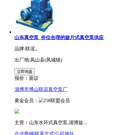
山东真空泵_价位合理的旋片式真空泵供应
品牌:联谊,,
出厂地:凤山县(凤城镇)
报价：
面议
淄博市博山联谊真空泵厂
黄金会员：
主营：山东水环式真空泵,淄博旋...
企业商铺
|
联系方式
|
公司地址