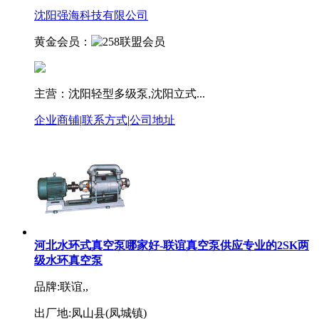
沈阳强海科技有限公司
黄金会员：
主营：沈阳轻型多级泵,沈阳立式...
企业商铺
|
联系方式
|
公司地址
河北水环式真空泵哪家好-联谊真空泵供应专业的2SK两
级水环真空泵
品牌:联谊,,
出厂地:凤山县(凤城镇)