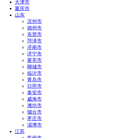
天津市
重庆市
山东
滨州市
德州市
东营市
菏泽市
济南市
济宁市
莱芜市
聊城市
临沂市
青岛市
日照市
泰安市
威海市
潍坊市
烟台市
枣庄市
淄博市
江苏
常州市