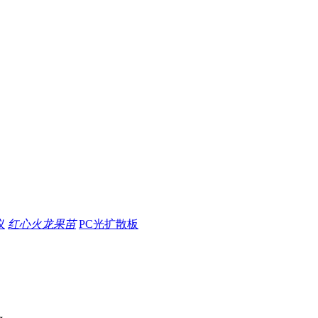
仪
红心火龙果苗
PC光扩散板