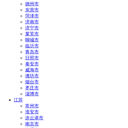
德州市
东营市
菏泽市
济南市
济宁市
莱芜市
聊城市
临沂市
青岛市
日照市
泰安市
威海市
潍坊市
烟台市
枣庄市
淄博市
江苏
常州市
淮安市
连云港市
南京市