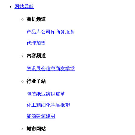
网站导航
商机频道
产品库
公司库
商务服务
代理加盟
内容频道
资讯
展会信息
商友学堂
行业子站
包装
纸业
纺织皮革
化工
精细化学品
橡塑
能源
建筑建材
城市网站