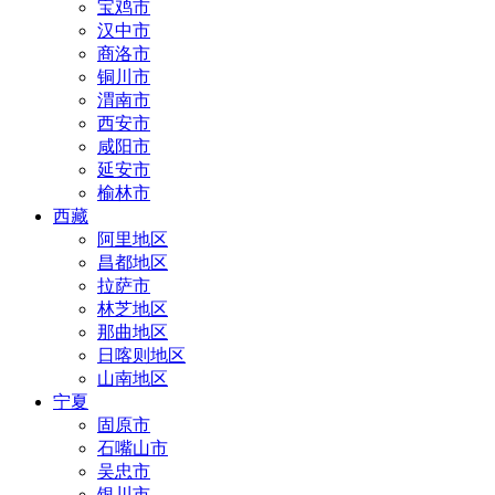
宝鸡市
汉中市
商洛市
铜川市
渭南市
西安市
咸阳市
延安市
榆林市
西藏
阿里地区
昌都地区
拉萨市
林芝地区
那曲地区
日喀则地区
山南地区
宁夏
固原市
石嘴山市
吴忠市
银川市