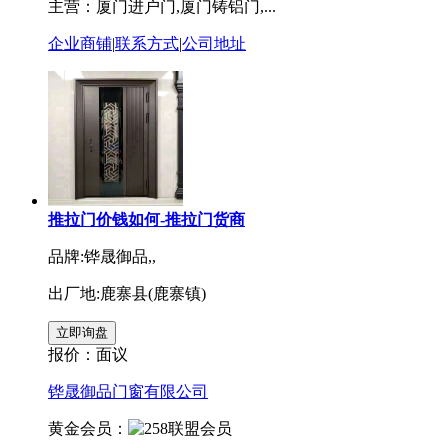
主营：厦门进户门,厦门铸铝门,...
企业商铺
|
联系方式
|
公司地址
推拉门价钱如何-推拉门货商
品牌:铧晟御品,,
出厂地:鹿寨县(鹿寨镇)
报价：
面议
铧晟御品门窗有限公司
黄金会员：