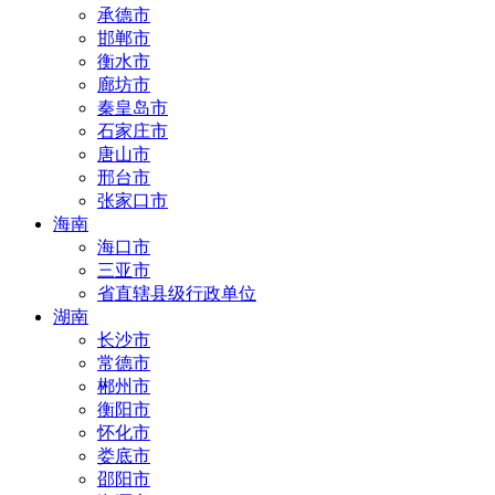
承德市
邯郸市
衡水市
廊坊市
秦皇岛市
石家庄市
唐山市
邢台市
张家口市
海南
海口市
三亚市
省直辖县级行政单位
湖南
长沙市
常德市
郴州市
衡阳市
怀化市
娄底市
邵阳市