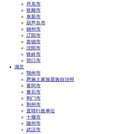
丹东市
抚顺市
阜新市
葫芦岛市
锦州市
辽阳市
盘锦市
沈阳市
铁岭市
营口市
湖北
鄂州市
恩施土家族苗族自治州
黄冈市
黄石市
荆门市
荆州市
直辖行政单位
十堰市
随州市
武汉市