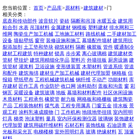
您当前位置：
首页
>
产品库
>
原材料
>
建筑建材
>
门
相关分类：
底盘和传动部件
波音软片
瓷砖
隔断和吊顶
水暖五金
建筑用
粘合剂
水表
吊顶材料
金属建材
钢模板
塑料建材
排水网和三
维网
陶瓷生产加工机械
工地施工材料
路线机械
二手建材加工
设备
墙贴壁纸
窗帘
装修设施和施工
幕墙配件墙材
建筑用抗
裂添加剂
土工垫和垫块
砌筑材料
隔断
橡胶板
管件
暖通制冷
建材工程建筑
特种建材
锁具
步步紧
离心玻璃棉
建筑建材类
管材
壁挂炉
建筑用精细化学品
塑料片
外墙挂板
厨房设施
建
筑管材
灌浆料
卫浴设施
变形缝装置
木塑材料
管道系统
管道
和配件
建筑海绵
建材生产加工机械
建材代理加盟
钢格板
信
报箱
壁纸壁布
工程机械建筑机械
钢纤维
不动产
功能材料
库
存建材
匠作工具
作业防护
收口网
涂料助剂
盖板和沟盖
窗
彩
钢瓦
采暖设备
建筑玻璃
地板
幕墙和材料配件
社区休闲设施
木质材料
工程承包
橡胶管
耐力板
网格板和格栅板
建筑陶瓷
产品
工程装饰材料
煤气表
工程专用属具
门窗五金
排水板
景
观工程
涂料乳液成膜物
门
工作机构
地毯地垫挂毯
室内照明
灯具
梯类
泡沫塑料
量具
室内环保检测仪器
玻璃钢
装饰建材
代理加盟
建筑用碳纤维材料
石材石料
装饰线板
石油沥青
采
光板和采光瓦
电梯楼梯
室外照明灯具
玻璃
绝缘材料
瓦
顶篷
材料