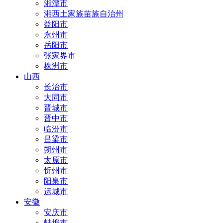
湘潭市
湘西土家族苗族自治州
益阳市
永州市
岳阳市
张家界市
株洲市
山西
长治市
大同市
晋城市
晋中市
临汾市
吕梁市
朔州市
太原市
忻州市
阳泉市
运城市
安徽
安庆市
蚌埠市