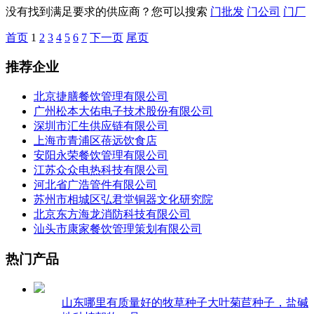
没有找到满足要求的供应商？您可以搜索
门批发
门公司
门厂
首页
1
2
3
4
5
6
7
下一页
尾页
推荐企业
北京捷膳餐饮管理有限公司
广州松本大佑电子技术股份有限公司
深圳市汇生供应链有限公司
上海市青浦区蓓远饮食店
安阳永荣餐饮管理有限公司
江苏众众电热科技有限公司
河北省广浩管件有限公司
苏州市相城区弘君堂铜器文化研究院
北京东方海龙消防科技有限公司
汕头市康家餐饮管理策划有限公司
热门产品
山东哪里有质量好的牧草种子大叶菊苣种子，盐碱