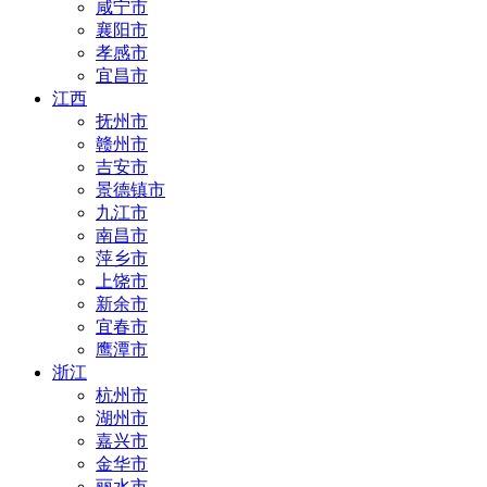
咸宁市
襄阳市
孝感市
宜昌市
江西
抚州市
赣州市
吉安市
景德镇市
九江市
南昌市
萍乡市
上饶市
新余市
宜春市
鹰潭市
浙江
杭州市
湖州市
嘉兴市
金华市
丽水市