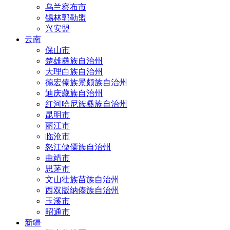
乌兰察布市
锡林郭勒盟
兴安盟
云南
保山市
楚雄彝族自治州
大理白族自治州
德宏傣族景颇族自治州
迪庆藏族自治州
红河哈尼族彝族自治州
昆明市
丽江市
临沧市
怒江傈僳族自治州
曲靖市
思茅市
文山壮族苗族自治州
西双版纳傣族自治州
玉溪市
昭通市
新疆