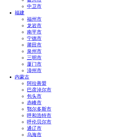
中卫市
福建
福州市
龙岩市
南平市
宁德市
莆田市
泉州市
三明市
厦门市
漳州市
内蒙古
阿拉善盟
巴彦淖尔市
包头市
赤峰市
鄂尔多斯市
呼和浩特市
呼伦贝尔市
通辽市
乌海市