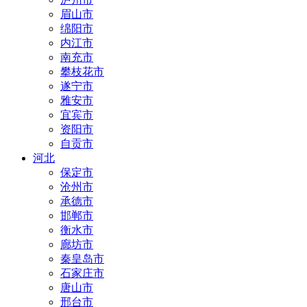
眉山市
绵阳市
内江市
南充市
攀枝花市
遂宁市
雅安市
宜宾市
资阳市
自贡市
河北
保定市
沧州市
承德市
邯郸市
衡水市
廊坊市
秦皇岛市
石家庄市
唐山市
邢台市