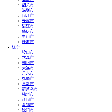
韶关市
深圳市
阳江市
云浮市
湛江市
肇庆市
中山市
珠海市
辽宁
鞍山市
本溪市
朝阳市
大连市
丹东市
抚顺市
阜新市
葫芦岛市
锦州市
辽阳市
盘锦市
沈阳市