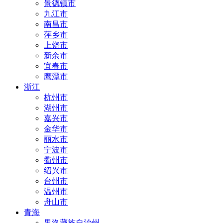
景德镇市
九江市
南昌市
萍乡市
上饶市
新余市
宜春市
鹰潭市
浙江
杭州市
湖州市
嘉兴市
金华市
丽水市
宁波市
衢州市
绍兴市
台州市
温州市
舟山市
青海
果洛藏族自治州