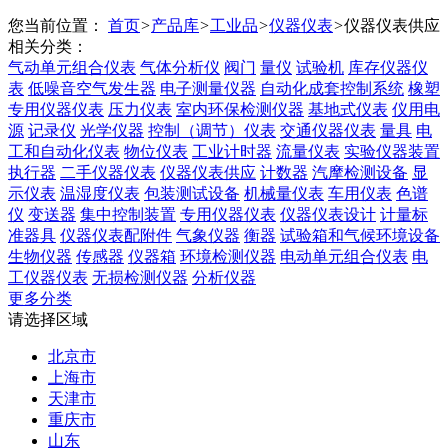
您当前位置：
首页
>
产品库
>
工业品
>
仪器仪表
>
仪器仪表供应
相关分类：
气动单元组合仪表
气体分析仪
阀门
量仪
试验机
库存仪器仪
表
低噪音空气发生器
电子测量仪器
自动化成套控制系统
橡塑
专用仪器仪表
压力仪表
室内环保检测仪器
基地式仪表
仪用电
源
记录仪
光学仪器
控制（调节）仪表
交通仪器仪表
量具
电
工和自动化仪表
物位仪表
工业计时器
流量仪表
实验仪器装置
执行器
二手仪器仪表
仪器仪表供应
计数器
汽摩检测设备
显
示仪表
温湿度仪表
包装测试设备
机械量仪表
车用仪表
色谱
仪
变送器
集中控制装置
专用仪器仪表
仪器仪表设计
计量标
准器具
仪器仪表配附件
气象仪器
衡器
试验箱和气候环境设备
生物仪器
传感器
仪器箱
环境检测仪器
电动单元组合仪表
电
工仪器仪表
无损检测仪器
分析仪器
更多分类
请选择区域
北京市
上海市
天津市
重庆市
山东