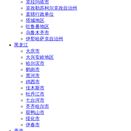
克拉玛依市
克孜勒苏柯尔克孜自治州
直辖行政单位
塔城地区
吐鲁番地区
乌鲁木齐市
伊犁哈萨克自治州
黑龙江
大庆市
大兴安岭地区
哈尔滨市
鹤岗市
黑河市
鸡西市
佳木斯市
牡丹江市
七台河市
齐齐哈尔市
双鸭山市
绥化市
伊春市
香港