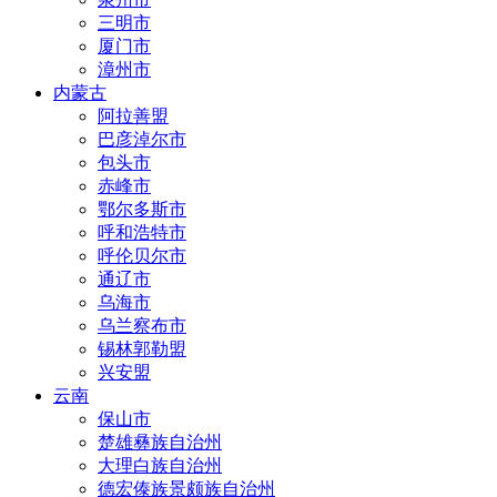
三明市
厦门市
漳州市
内蒙古
阿拉善盟
巴彦淖尔市
包头市
赤峰市
鄂尔多斯市
呼和浩特市
呼伦贝尔市
通辽市
乌海市
乌兰察布市
锡林郭勒盟
兴安盟
云南
保山市
楚雄彝族自治州
大理白族自治州
德宏傣族景颇族自治州