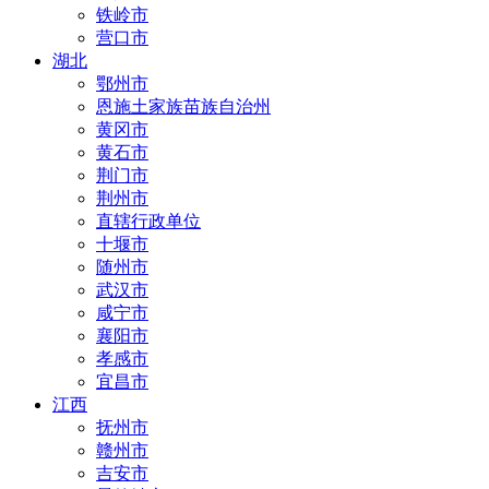
铁岭市
营口市
湖北
鄂州市
恩施土家族苗族自治州
黄冈市
黄石市
荆门市
荆州市
直辖行政单位
十堰市
随州市
武汉市
咸宁市
襄阳市
孝感市
宜昌市
江西
抚州市
赣州市
吉安市