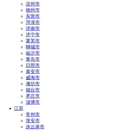
滨州市
德州市
东营市
菏泽市
济南市
济宁市
莱芜市
聊城市
临沂市
青岛市
日照市
泰安市
威海市
潍坊市
烟台市
枣庄市
淄博市
江苏
常州市
淮安市
连云港市