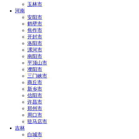
玉林市
河南
安阳市
鹤壁市
焦作市
开封市
洛阳市
漯河市
南阳市
平顶山市
濮阳市
三门峡市
商丘市
新乡市
信阳市
许昌市
郑州市
周口市
驻马店市
吉林
白城市