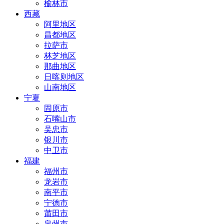
榆林市
西藏
阿里地区
昌都地区
拉萨市
林芝地区
那曲地区
日喀则地区
山南地区
宁夏
固原市
石嘴山市
吴忠市
银川市
中卫市
福建
福州市
龙岩市
南平市
宁德市
莆田市
泉州市