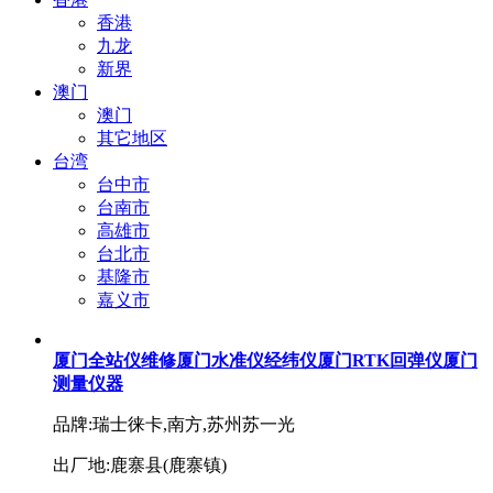
香港
九龙
新界
澳门
澳门
其它地区
台湾
台中市
台南市
高雄市
台北市
基隆市
嘉义市
厦门全站仪维修厦门水准仪经纬仪厦门RTK回弹仪厦门
测量仪器
品牌:瑞士徕卡,南方,苏州苏一光
出厂地:鹿寨县(鹿寨镇)