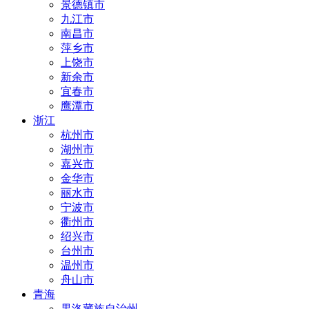
景德镇市
九江市
南昌市
萍乡市
上饶市
新余市
宜春市
鹰潭市
浙江
杭州市
湖州市
嘉兴市
金华市
丽水市
宁波市
衢州市
绍兴市
台州市
温州市
舟山市
青海
果洛藏族自治州