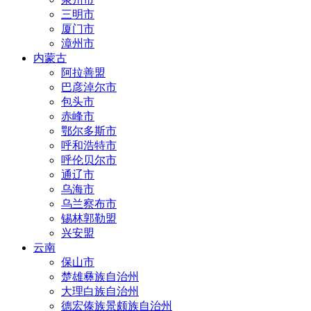
三明市
厦门市
漳州市
内蒙古
阿拉善盟
巴彦淖尔市
包头市
赤峰市
鄂尔多斯市
呼和浩特市
呼伦贝尔市
通辽市
乌海市
乌兰察布市
锡林郭勒盟
兴安盟
云南
保山市
楚雄彝族自治州
大理白族自治州
德宏傣族景颇族自治州