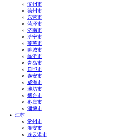
滨州市
德州市
东营市
菏泽市
济南市
济宁市
莱芜市
聊城市
临沂市
青岛市
日照市
泰安市
威海市
潍坊市
烟台市
枣庄市
淄博市
江苏
常州市
淮安市
连云港市