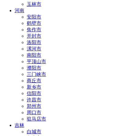
玉林市
河南
安阳市
鹤壁市
焦作市
开封市
洛阳市
漯河市
南阳市
平顶山市
濮阳市
三门峡市
商丘市
新乡市
信阳市
许昌市
郑州市
周口市
驻马店市
吉林
白城市