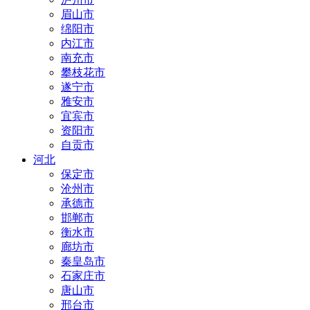
眉山市
绵阳市
内江市
南充市
攀枝花市
遂宁市
雅安市
宜宾市
资阳市
自贡市
河北
保定市
沧州市
承德市
邯郸市
衡水市
廊坊市
秦皇岛市
石家庄市
唐山市
邢台市