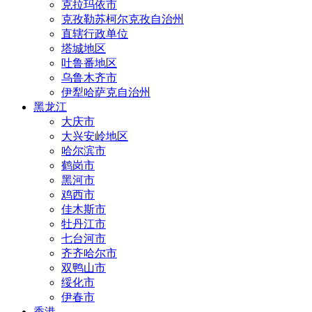
克拉玛依市
克孜勒苏柯尔克孜自治州
直辖行政单位
塔城地区
吐鲁番地区
乌鲁木齐市
伊犁哈萨克自治州
黑龙江
大庆市
大兴安岭地区
哈尔滨市
鹤岗市
黑河市
鸡西市
佳木斯市
牡丹江市
七台河市
齐齐哈尔市
双鸭山市
绥化市
伊春市
香港