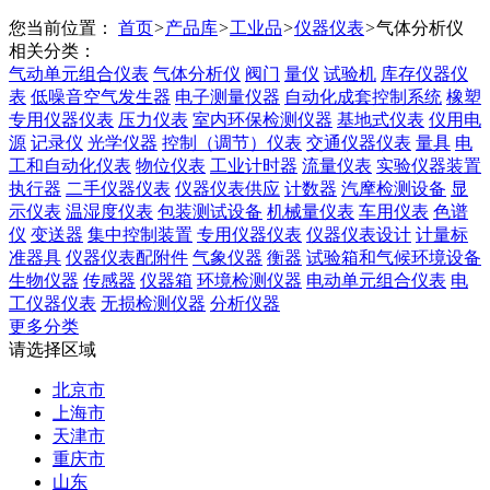
您当前位置：
首页
>
产品库
>
工业品
>
仪器仪表
>
气体分析仪
相关分类：
气动单元组合仪表
气体分析仪
阀门
量仪
试验机
库存仪器仪
表
低噪音空气发生器
电子测量仪器
自动化成套控制系统
橡塑
专用仪器仪表
压力仪表
室内环保检测仪器
基地式仪表
仪用电
源
记录仪
光学仪器
控制（调节）仪表
交通仪器仪表
量具
电
工和自动化仪表
物位仪表
工业计时器
流量仪表
实验仪器装置
执行器
二手仪器仪表
仪器仪表供应
计数器
汽摩检测设备
显
示仪表
温湿度仪表
包装测试设备
机械量仪表
车用仪表
色谱
仪
变送器
集中控制装置
专用仪器仪表
仪器仪表设计
计量标
准器具
仪器仪表配附件
气象仪器
衡器
试验箱和气候环境设备
生物仪器
传感器
仪器箱
环境检测仪器
电动单元组合仪表
电
工仪器仪表
无损检测仪器
分析仪器
更多分类
请选择区域
北京市
上海市
天津市
重庆市
山东