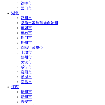
铁岭市
营口市
湖北
鄂州市
恩施土家族苗族自治州
黄冈市
黄石市
荆门市
荆州市
直辖行政单位
十堰市
随州市
武汉市
咸宁市
襄阳市
孝感市
宜昌市
江西
抚州市
赣州市
吉安市