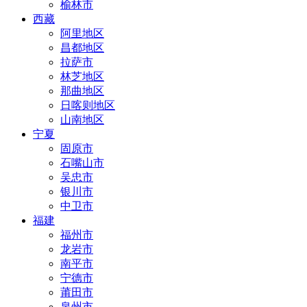
榆林市
西藏
阿里地区
昌都地区
拉萨市
林芝地区
那曲地区
日喀则地区
山南地区
宁夏
固原市
石嘴山市
吴忠市
银川市
中卫市
福建
福州市
龙岩市
南平市
宁德市
莆田市
泉州市