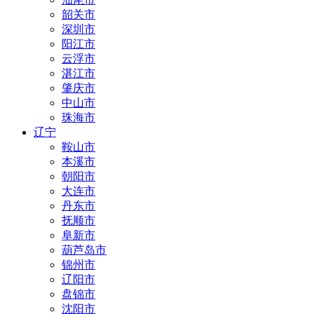
韶关市
深圳市
阳江市
云浮市
湛江市
肇庆市
中山市
珠海市
辽宁
鞍山市
本溪市
朝阳市
大连市
丹东市
抚顺市
阜新市
葫芦岛市
锦州市
辽阳市
盘锦市
沈阳市