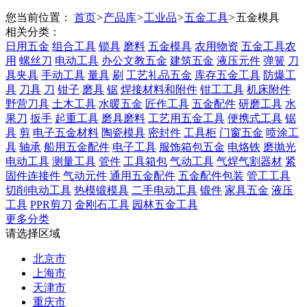
您当前位置：
首页
>
产品库
>
工业品
>
五金工具
>
五金模具
相关分类：
日用五金
组合工具
锁具
磨料
五金模具
农用物资
五金工具农
用
螺丝刀
电动工具
办公文教五金
建筑五金
液压元件
弹簧
刀
具夹具
手动工具
量具
刷
工艺礼品五金
库存五金工具
防爆工
具
刀具
刀
钳子
磨具
锯
焊接材料和附件
钳工工具
机床附件
野营刀具
土木工具
水暖五金
匠作工具
五金配件
研磨工具
水
果刀
扳手
起重工具
磨具磨料
工艺用五金工具
便携式工具
锯
具
剪
电子五金材料
陶瓷模具
密封件
工具柜
门窗五金
喷涂工
具
轴承
船用五金配件
电子工具
服饰箱包五金
电烙铁
磨抛光
电动工具
测量工具
管件
工具箱包
气动工具
气焊气割器材
紧
固件连接件
气动元件
通用五金配件
五金配件包装
管工工具
切削电动工具
热模锻模具
二手电动工具
锻件
家具五金
液压
工具
PPR剪刀
金刚石工具
园林五金工具
更多分类
请选择区域
北京市
上海市
天津市
重庆市