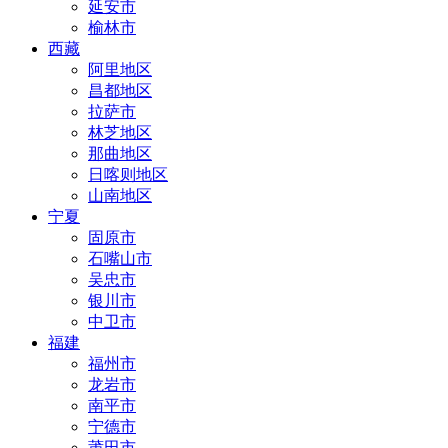
延安市
榆林市
西藏
阿里地区
昌都地区
拉萨市
林芝地区
那曲地区
日喀则地区
山南地区
宁夏
固原市
石嘴山市
吴忠市
银川市
中卫市
福建
福州市
龙岩市
南平市
宁德市
莆田市