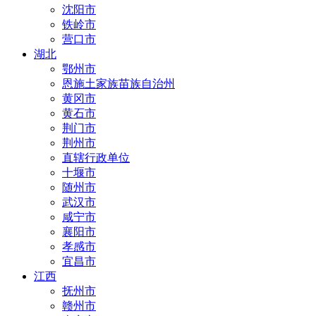
沈阳市
铁岭市
营口市
湖北
鄂州市
恩施土家族苗族自治州
黄冈市
黄石市
荆门市
荆州市
直辖行政单位
十堰市
随州市
武汉市
咸宁市
襄阳市
孝感市
宜昌市
江西
抚州市
赣州市