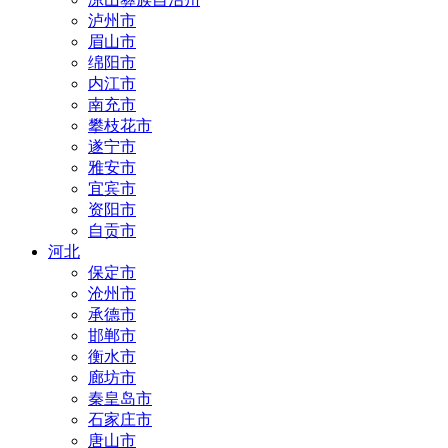
泸州市
眉山市
绵阳市
内江市
南充市
攀枝花市
遂宁市
雅安市
宜宾市
资阳市
自贡市
河北
保定市
沧州市
承德市
邯郸市
衡水市
廊坊市
秦皇岛市
石家庄市
唐山市