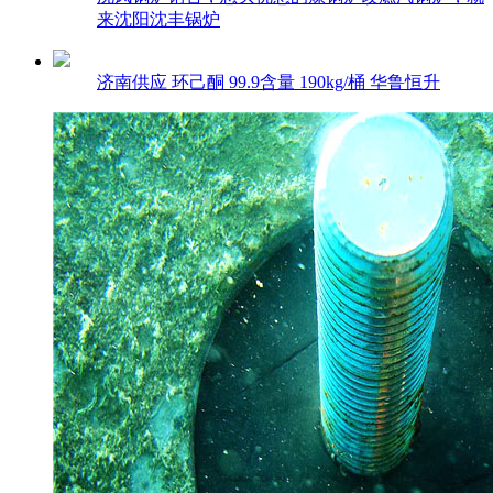
来沈阳沈丰锅炉
济南供应 环己酮 99.9含量 190kg/桶 华鲁恒升