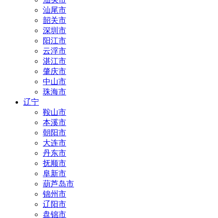
汕尾市
韶关市
深圳市
阳江市
云浮市
湛江市
肇庆市
中山市
珠海市
辽宁
鞍山市
本溪市
朝阳市
大连市
丹东市
抚顺市
阜新市
葫芦岛市
锦州市
辽阳市
盘锦市