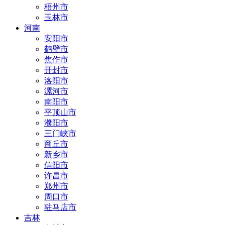
梧州市
玉林市
河南
安阳市
鹤壁市
焦作市
开封市
洛阳市
漯河市
南阳市
平顶山市
濮阳市
三门峡市
商丘市
新乡市
信阳市
许昌市
郑州市
周口市
驻马店市
吉林