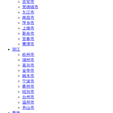
吉安市
景德镇市
九江市
南昌市
萍乡市
上饶市
新余市
宜春市
鹰潭市
浙江
杭州市
湖州市
嘉兴市
金华市
丽水市
宁波市
衢州市
绍兴市
台州市
温州市
舟山市
青海