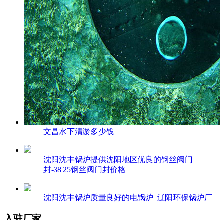
文昌水下清淤多少钱
沈阳沈丰锅炉提供沈阳地区优良的钢丝阀门
封-38|25钢丝阀门封价格
沈阳沈丰锅炉质量良好的电锅炉_辽阳环保锅炉厂
入驻厂家