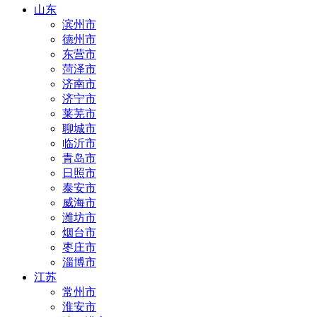
山东
滨州市
德州市
东营市
菏泽市
济南市
济宁市
莱芜市
聊城市
临沂市
青岛市
日照市
泰安市
威海市
潍坊市
烟台市
枣庄市
淄博市
江苏
常州市
淮安市