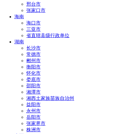
邢台市
张家口市
海南
海口市
三亚市
省直辖县级行政单位
湖南
长沙市
常德市
郴州市
衡阳市
怀化市
娄底市
邵阳市
湘潭市
湘西土家族苗族自治州
益阳市
永州市
岳阳市
张家界市
株洲市