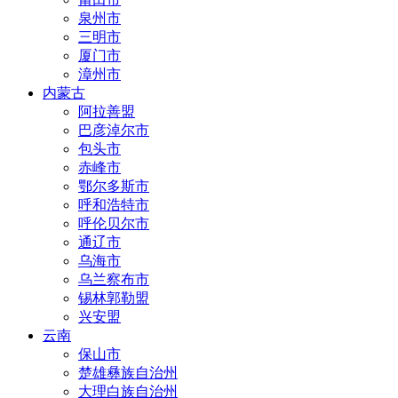
泉州市
三明市
厦门市
漳州市
内蒙古
阿拉善盟
巴彦淖尔市
包头市
赤峰市
鄂尔多斯市
呼和浩特市
呼伦贝尔市
通辽市
乌海市
乌兰察布市
锡林郭勒盟
兴安盟
云南
保山市
楚雄彝族自治州
大理白族自治州