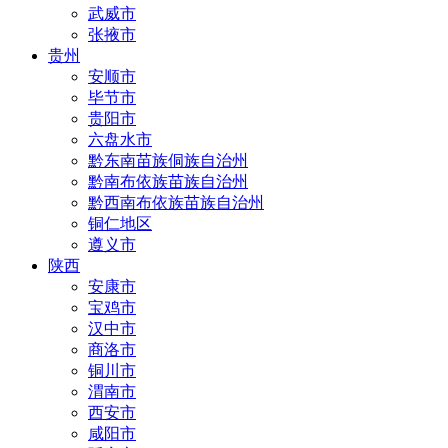
武威市
张掖市
贵州
安顺市
毕节市
贵阳市
六盘水市
黔东南苗族侗族自治州
黔南布依族苗族自治州
黔西南布依族苗族自治州
铜仁地区
遵义市
陕西
安康市
宝鸡市
汉中市
商洛市
铜川市
渭南市
西安市
咸阳市