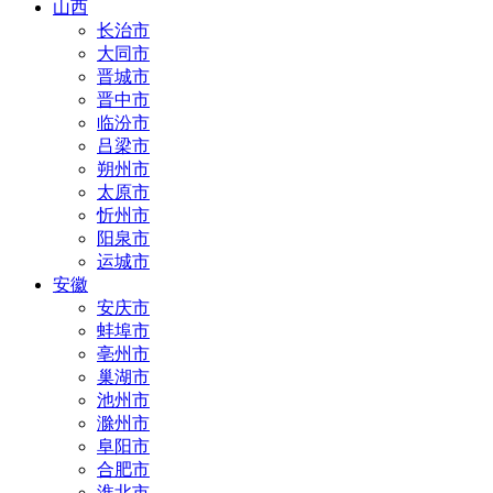
山西
长治市
大同市
晋城市
晋中市
临汾市
吕梁市
朔州市
太原市
忻州市
阳泉市
运城市
安徽
安庆市
蚌埠市
亳州市
巢湖市
池州市
滁州市
阜阳市
合肥市
淮北市