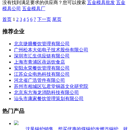
没有找到满足要求的供应商？您可以搜索
五金模具批发
五金
模具公司
五金模具厂
首页
1
2
3
4
5
6
7
下一页
尾页
推荐企业
北京捷膳餐饮管理有限公司
广州松本大佑电子技术股份有限公司
深圳市汇生供应链有限公司
上海市青浦区蓓远饮食店
安阳永荣餐饮管理有限公司
江苏众众电热科技有限公司
河北省广浩管件有限公司
苏州市相城区弘君堂铜器文化研究院
北京东方海龙消防科技有限公司
汕头市康家餐饮管理策划有限公司
热门产品
沈凤锅炉销售，想买优惠的煤锅炉改燃汽锅炉，就