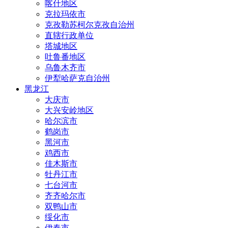
喀什地区
克拉玛依市
克孜勒苏柯尔克孜自治州
直辖行政单位
塔城地区
吐鲁番地区
乌鲁木齐市
伊犁哈萨克自治州
黑龙江
大庆市
大兴安岭地区
哈尔滨市
鹤岗市
黑河市
鸡西市
佳木斯市
牡丹江市
七台河市
齐齐哈尔市
双鸭山市
绥化市
伊春市