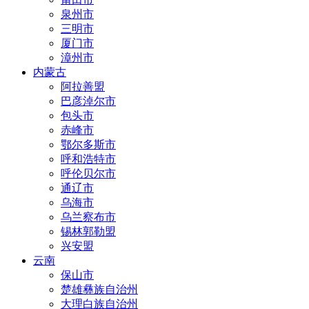
泉州市
三明市
厦门市
漳州市
内蒙古
阿拉善盟
巴彦淖尔市
包头市
赤峰市
鄂尔多斯市
呼和浩特市
呼伦贝尔市
通辽市
乌海市
乌兰察布市
锡林郭勒盟
兴安盟
云南
保山市
楚雄彝族自治州
大理白族自治州