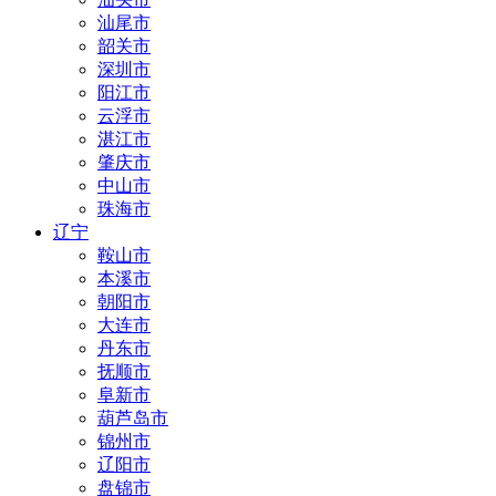
汕尾市
韶关市
深圳市
阳江市
云浮市
湛江市
肇庆市
中山市
珠海市
辽宁
鞍山市
本溪市
朝阳市
大连市
丹东市
抚顺市
阜新市
葫芦岛市
锦州市
辽阳市
盘锦市