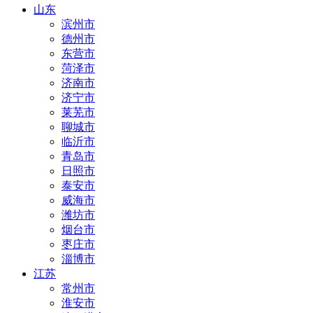
山东
滨州市
德州市
东营市
菏泽市
济南市
济宁市
莱芜市
聊城市
临沂市
青岛市
日照市
泰安市
威海市
潍坊市
烟台市
枣庄市
淄博市
江苏
常州市
淮安市