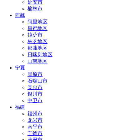
延安市
榆林市
西藏
阿里地区
昌都地区
拉萨市
林芝地区
那曲地区
日喀则地区
山南地区
宁夏
固原市
石嘴山市
吴忠市
银川市
中卫市
福建
福州市
龙岩市
南平市
宁德市
莆田市