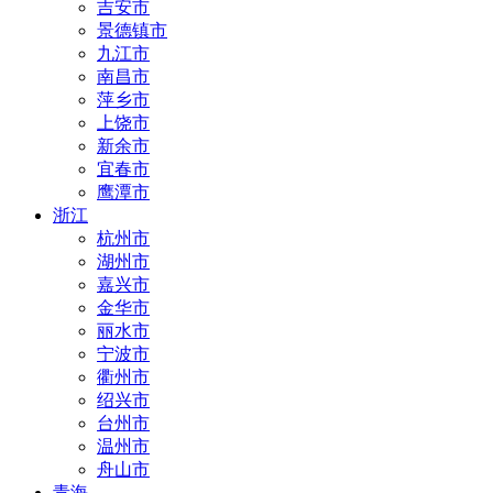
吉安市
景德镇市
九江市
南昌市
萍乡市
上饶市
新余市
宜春市
鹰潭市
浙江
杭州市
湖州市
嘉兴市
金华市
丽水市
宁波市
衢州市
绍兴市
台州市
温州市
舟山市
青海