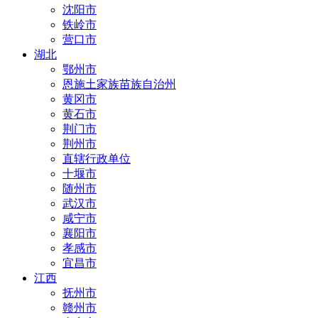
沈阳市
铁岭市
营口市
湖北
鄂州市
恩施土家族苗族自治州
黄冈市
黄石市
荆门市
荆州市
直辖行政单位
十堰市
随州市
武汉市
咸宁市
襄阳市
孝感市
宜昌市
江西
抚州市
赣州市