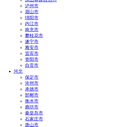
泸州市
眉山市
绵阳市
内江市
南充市
攀枝花市
遂宁市
雅安市
宜宾市
资阳市
自贡市
河北
保定市
沧州市
承德市
邯郸市
衡水市
廊坊市
秦皇岛市
石家庄市
唐山市