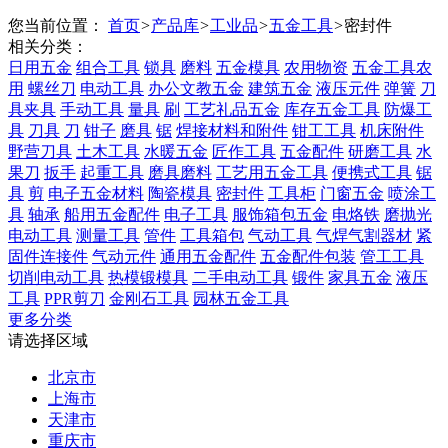
您当前位置：
首页
>
产品库
>
工业品
>
五金工具
>
密封件
相关分类：
日用五金
组合工具
锁具
磨料
五金模具
农用物资
五金工具农
用
螺丝刀
电动工具
办公文教五金
建筑五金
液压元件
弹簧
刀
具夹具
手动工具
量具
刷
工艺礼品五金
库存五金工具
防爆工
具
刀具
刀
钳子
磨具
锯
焊接材料和附件
钳工工具
机床附件
野营刀具
土木工具
水暖五金
匠作工具
五金配件
研磨工具
水
果刀
扳手
起重工具
磨具磨料
工艺用五金工具
便携式工具
锯
具
剪
电子五金材料
陶瓷模具
密封件
工具柜
门窗五金
喷涂工
具
轴承
船用五金配件
电子工具
服饰箱包五金
电烙铁
磨抛光
电动工具
测量工具
管件
工具箱包
气动工具
气焊气割器材
紧
固件连接件
气动元件
通用五金配件
五金配件包装
管工工具
切削电动工具
热模锻模具
二手电动工具
锻件
家具五金
液压
工具
PPR剪刀
金刚石工具
园林五金工具
更多分类
请选择区域
北京市
上海市
天津市
重庆市