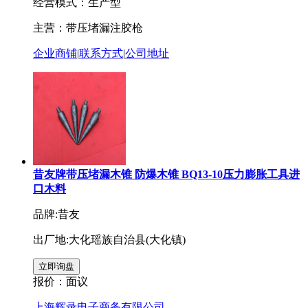
经营模式：生产型
主营：带压堵漏注胶枪
企业商铺
|
联系方式
|
公司地址
昔友牌带压堵漏木锥 防爆木锥 BQ13-10压力膨胀工具进
口木料
品牌:昔友
出厂地:大化瑶族自治县(大化镇)
报价：
面议
上海辉录电子商务有限公司