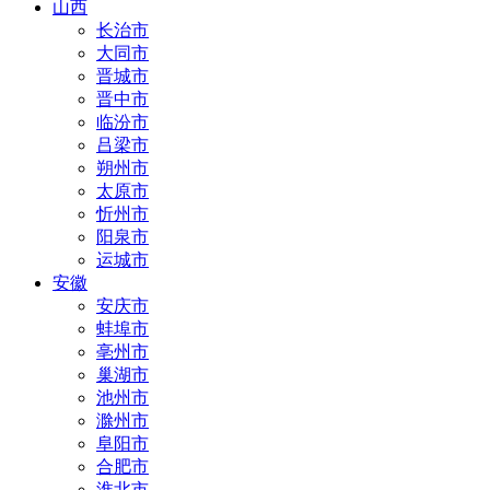
山西
长治市
大同市
晋城市
晋中市
临汾市
吕梁市
朔州市
太原市
忻州市
阳泉市
运城市
安徽
安庆市
蚌埠市
亳州市
巢湖市
池州市
滁州市
阜阳市
合肥市
淮北市