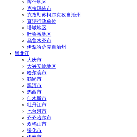
喀什地区
克拉玛依市
克孜勒苏柯尔克孜自治州
直辖行政单位
塔城地区
吐鲁番地区
乌鲁木齐市
伊犁哈萨克自治州
黑龙江
大庆市
大兴安岭地区
哈尔滨市
鹤岗市
黑河市
鸡西市
佳木斯市
牡丹江市
七台河市
齐齐哈尔市
双鸭山市
绥化市
伊春市