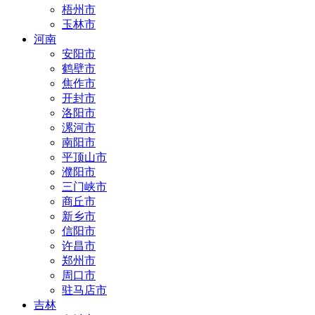
梧州市
玉林市
河南
安阳市
鹤壁市
焦作市
开封市
洛阳市
漯河市
南阳市
平顶山市
濮阳市
三门峡市
商丘市
新乡市
信阳市
许昌市
郑州市
周口市
驻马店市
吉林