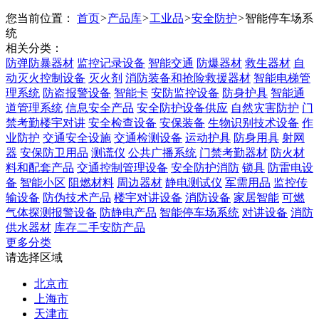
您当前位置：
首页
>
产品库
>
工业品
>
安全防护
>
智能停车场系
统
相关分类：
防弹防暴器材
监控记录设备
智能交通
防爆器材
救生器材
自
动灭火控制设备
灭火剂
消防装备和抢险救援器材
智能电梯管
理系统
防盗报警设备
智能卡
安防监控设备
防身护具
智能通
道管理系统
信息安全产品
安全防护设备供应
自然灾害防护
门
禁考勤楼宇对讲
安全检查设备
安保装备
生物识别技术设备
作
业防护
交通安全设施
交通检测设备
运动护具
防身用具
射网
器
安保防卫用品
测谎仪
公共广播系统
门禁考勤器材
防火材
料和配套产品
交通控制管理设备
安全防护消防
锁具
防雷电设
备
智能小区
阻燃材料
周边器材
静电测试仪
军需用品
监控传
输设备
防伪技术产品
楼宇对讲设备
消防设备
家居智能
可燃
气体探测报警设备
防静电产品
智能停车场系统
对讲设备
消防
供水器材
库存二手安防产品
更多分类
请选择区域
北京市
上海市
天津市