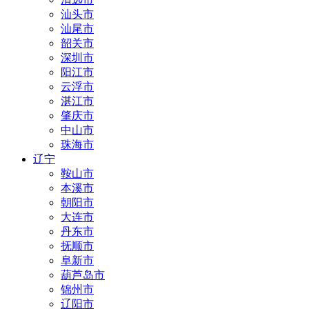
汕头市
汕尾市
韶关市
深圳市
阳江市
云浮市
湛江市
肇庆市
中山市
珠海市
辽宁
鞍山市
本溪市
朝阳市
大连市
丹东市
抚顺市
阜新市
葫芦岛市
锦州市
辽阳市