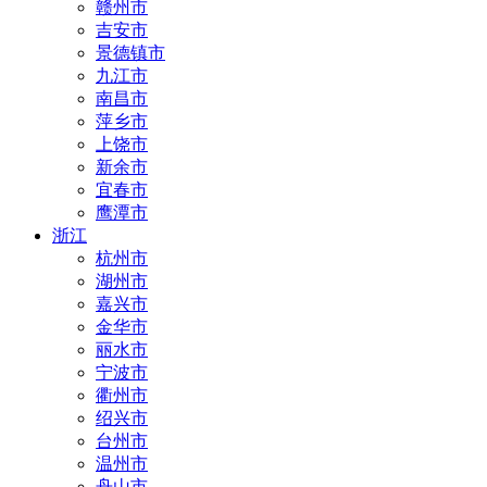
赣州市
吉安市
景德镇市
九江市
南昌市
萍乡市
上饶市
新余市
宜春市
鹰潭市
浙江
杭州市
湖州市
嘉兴市
金华市
丽水市
宁波市
衢州市
绍兴市
台州市
温州市
舟山市