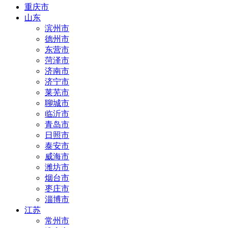
重庆市
山东
滨州市
德州市
东营市
菏泽市
济南市
济宁市
莱芜市
聊城市
临沂市
青岛市
日照市
泰安市
威海市
潍坊市
烟台市
枣庄市
淄博市
江苏
常州市