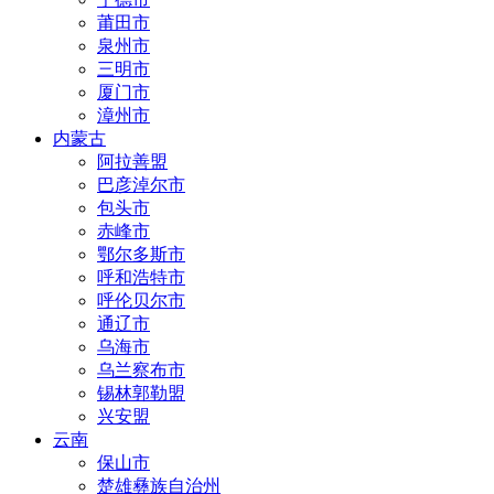
莆田市
泉州市
三明市
厦门市
漳州市
内蒙古
阿拉善盟
巴彦淖尔市
包头市
赤峰市
鄂尔多斯市
呼和浩特市
呼伦贝尔市
通辽市
乌海市
乌兰察布市
锡林郭勒盟
兴安盟
云南
保山市
楚雄彝族自治州