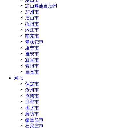
凉山彝族自治州
泸州市
眉山市
绵阳市
内江市
南充市
攀枝花市
遂宁市
雅安市
宜宾市
资阳市
自贡市
河北
保定市
沧州市
承德市
邯郸市
衡水市
廊坊市
秦皇岛市
石家庄市