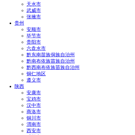
天水市
武威市
张掖市
贵州
安顺市
毕节市
贵阳市
六盘水市
黔东南苗族侗族自治州
黔南布依族苗族自治州
黔西南布依族苗族自治州
铜仁地区
遵义市
陕西
安康市
宝鸡市
汉中市
商洛市
铜川市
渭南市
西安市