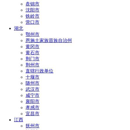
盘锦市
沈阳市
铁岭市
营口市
湖北
鄂州市
恩施土家族苗族自治州
黄冈市
黄石市
荆门市
荆州市
直辖行政单位
十堰市
随州市
武汉市
咸宁市
襄阳市
孝感市
宜昌市
江西
抚州市