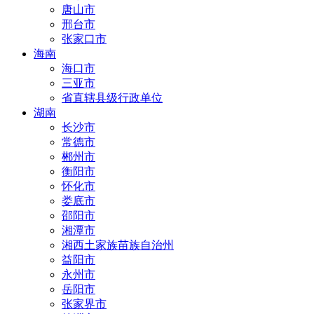
唐山市
邢台市
张家口市
海南
海口市
三亚市
省直辖县级行政单位
湖南
长沙市
常德市
郴州市
衡阳市
怀化市
娄底市
邵阳市
湘潭市
湘西土家族苗族自治州
益阳市
永州市
岳阳市
张家界市