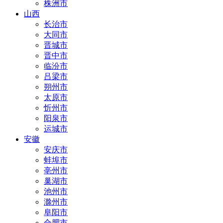
株洲市
山西
长治市
大同市
晋城市
晋中市
临汾市
吕梁市
朔州市
太原市
忻州市
阳泉市
运城市
安徽
安庆市
蚌埠市
亳州市
巢湖市
池州市
滁州市
阜阳市
合肥市