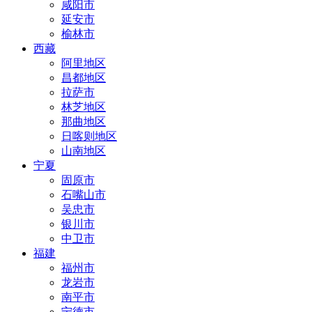
咸阳市
延安市
榆林市
西藏
阿里地区
昌都地区
拉萨市
林芝地区
那曲地区
日喀则地区
山南地区
宁夏
固原市
石嘴山市
吴忠市
银川市
中卫市
福建
福州市
龙岩市
南平市
宁德市