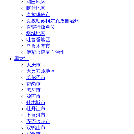
和田地区
喀什地区
克拉玛依市
克孜勒苏柯尔克孜自治州
直辖行政单位
塔城地区
吐鲁番地区
乌鲁木齐市
伊犁哈萨克自治州
黑龙江
大庆市
大兴安岭地区
哈尔滨市
鹤岗市
黑河市
鸡西市
佳木斯市
牡丹江市
七台河市
齐齐哈尔市
双鸭山市
绥化市