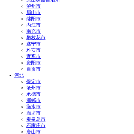
泸州市
眉山市
绵阳市
内江市
南充市
攀枝花市
遂宁市
雅安市
宜宾市
资阳市
自贡市
河北
保定市
沧州市
承德市
邯郸市
衡水市
廊坊市
秦皇岛市
石家庄市
唐山市