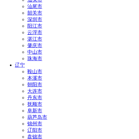
汕尾市
韶关市
深圳市
阳江市
云浮市
湛江市
肇庆市
中山市
珠海市
辽宁
鞍山市
本溪市
朝阳市
大连市
丹东市
抚顺市
阜新市
葫芦岛市
锦州市
辽阳市
盘锦市