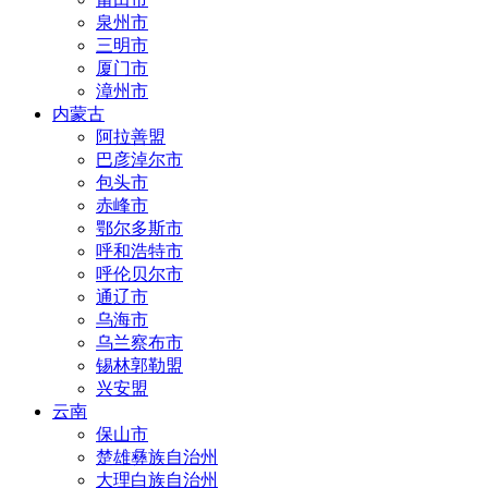
泉州市
三明市
厦门市
漳州市
内蒙古
阿拉善盟
巴彦淖尔市
包头市
赤峰市
鄂尔多斯市
呼和浩特市
呼伦贝尔市
通辽市
乌海市
乌兰察布市
锡林郭勒盟
兴安盟
云南
保山市
楚雄彝族自治州
大理白族自治州