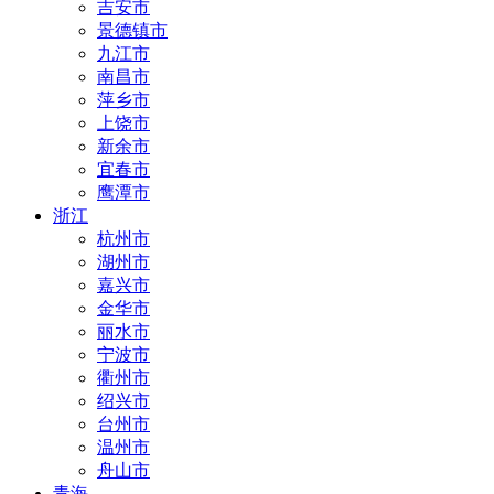
吉安市
景德镇市
九江市
南昌市
萍乡市
上饶市
新余市
宜春市
鹰潭市
浙江
杭州市
湖州市
嘉兴市
金华市
丽水市
宁波市
衢州市
绍兴市
台州市
温州市
舟山市
青海