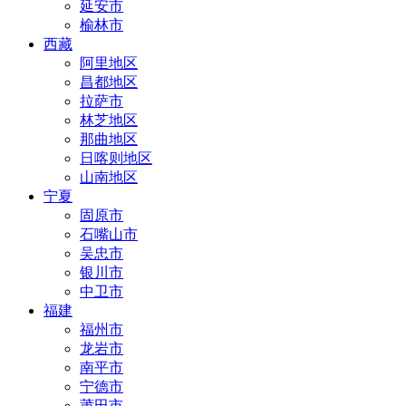
延安市
榆林市
西藏
阿里地区
昌都地区
拉萨市
林芝地区
那曲地区
日喀则地区
山南地区
宁夏
固原市
石嘴山市
吴忠市
银川市
中卫市
福建
福州市
龙岩市
南平市
宁德市
莆田市