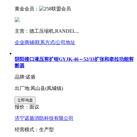
黄金会员：
主营：德工压缩机,RANDEL...
企业商铺
|
联系方式
|
公司地址
阴阳接口液压剪扩钳GYJK-46～52/33扩张和牵拉功能剪
断器
品牌:诺盾
出厂地:凤山县(凤城镇)
报价：
面议
济宁诺盾消防科技有限公司
经营模式：生产型