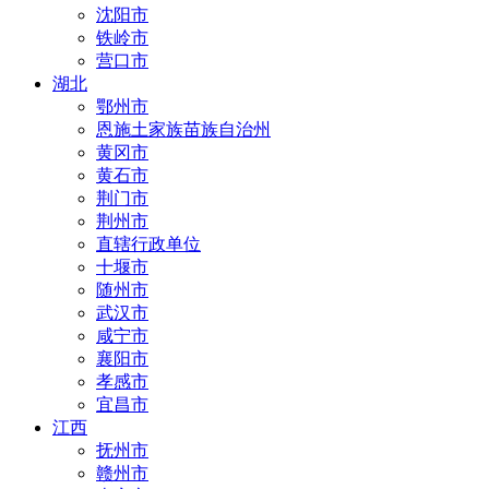
沈阳市
铁岭市
营口市
湖北
鄂州市
恩施土家族苗族自治州
黄冈市
黄石市
荆门市
荆州市
直辖行政单位
十堰市
随州市
武汉市
咸宁市
襄阳市
孝感市
宜昌市
江西
抚州市
赣州市