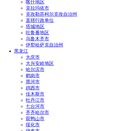
喀什地区
克拉玛依市
克孜勒苏柯尔克孜自治州
直辖行政单位
塔城地区
吐鲁番地区
乌鲁木齐市
伊犁哈萨克自治州
黑龙江
大庆市
大兴安岭地区
哈尔滨市
鹤岗市
黑河市
鸡西市
佳木斯市
牡丹江市
七台河市
齐齐哈尔市
双鸭山市
绥化市
伊春市