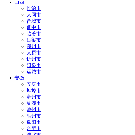
山西
长治市
大同市
晋城市
晋中市
临汾市
吕梁市
朔州市
太原市
忻州市
阳泉市
运城市
安徽
安庆市
蚌埠市
亳州市
巢湖市
池州市
滁州市
阜阳市
合肥市
淮北市