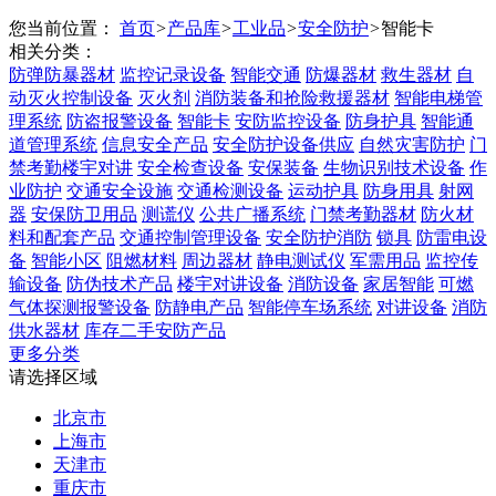
您当前位置：
首页
>
产品库
>
工业品
>
安全防护
>
智能卡
相关分类：
防弹防暴器材
监控记录设备
智能交通
防爆器材
救生器材
自
动灭火控制设备
灭火剂
消防装备和抢险救援器材
智能电梯管
理系统
防盗报警设备
智能卡
安防监控设备
防身护具
智能通
道管理系统
信息安全产品
安全防护设备供应
自然灾害防护
门
禁考勤楼宇对讲
安全检查设备
安保装备
生物识别技术设备
作
业防护
交通安全设施
交通检测设备
运动护具
防身用具
射网
器
安保防卫用品
测谎仪
公共广播系统
门禁考勤器材
防火材
料和配套产品
交通控制管理设备
安全防护消防
锁具
防雷电设
备
智能小区
阻燃材料
周边器材
静电测试仪
军需用品
监控传
输设备
防伪技术产品
楼宇对讲设备
消防设备
家居智能
可燃
气体探测报警设备
防静电产品
智能停车场系统
对讲设备
消防
供水器材
库存二手安防产品
更多分类
请选择区域
北京市
上海市
天津市
重庆市