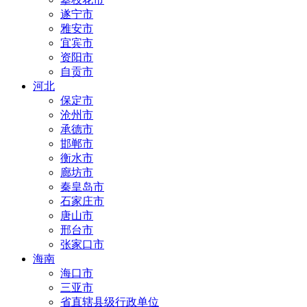
遂宁市
雅安市
宜宾市
资阳市
自贡市
河北
保定市
沧州市
承德市
邯郸市
衡水市
廊坊市
秦皇岛市
石家庄市
唐山市
邢台市
张家口市
海南
海口市
三亚市
省直辖县级行政单位