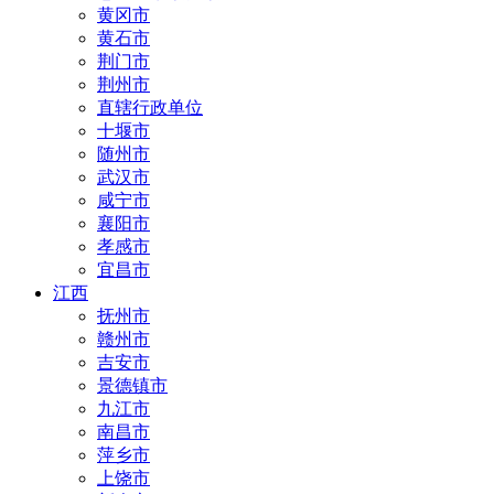
黄冈市
黄石市
荆门市
荆州市
直辖行政单位
十堰市
随州市
武汉市
咸宁市
襄阳市
孝感市
宜昌市
江西
抚州市
赣州市
吉安市
景德镇市
九江市
南昌市
萍乡市
上饶市