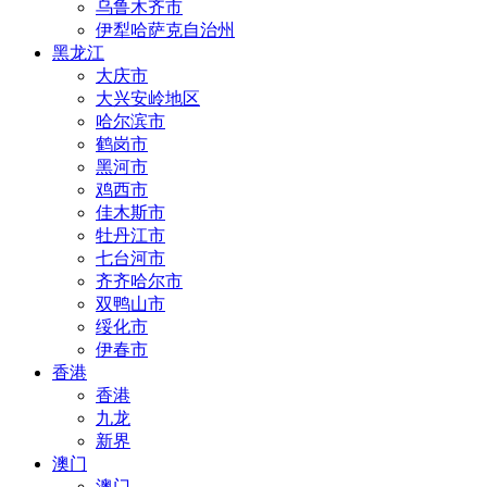
乌鲁木齐市
伊犁哈萨克自治州
黑龙江
大庆市
大兴安岭地区
哈尔滨市
鹤岗市
黑河市
鸡西市
佳木斯市
牡丹江市
七台河市
齐齐哈尔市
双鸭山市
绥化市
伊春市
香港
香港
九龙
新界
澳门
澳门