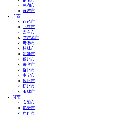
芜湖市
宣城市
广西
百色市
北海市
崇左市
防城港市
贵港市
桂林市
河池市
贺州市
来宾市
柳州市
南宁市
钦州市
梧州市
玉林市
河南
安阳市
鹤壁市
焦作市