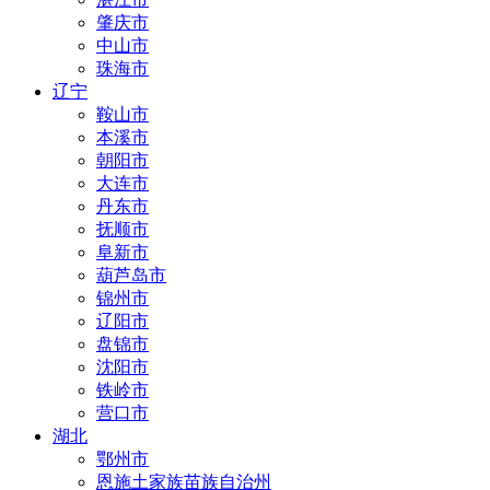
肇庆市
中山市
珠海市
辽宁
鞍山市
本溪市
朝阳市
大连市
丹东市
抚顺市
阜新市
葫芦岛市
锦州市
辽阳市
盘锦市
沈阳市
铁岭市
营口市
湖北
鄂州市
恩施土家族苗族自治州