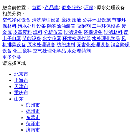
您当前位置：
首页
>
产品库
>
商务服务
>
环保
>
原水处理设备
相关分类：
空气净化设备
清洗清理设备
废纸
废液
公共环卫设施
节能环
保材料
污水处理设备
除雾除油装置
吸附剂
二手环保设备
废
金属
皮革废料
填料
分析仪器
过滤设备
环保设备
过滤材料
废
电子电器
节能设备
水文仪器
环境检测仪器
水处理化学品
风
机排风设备
原水处理设备
纺织废料
无害化处理设备
消音降噪
设备
化工废料
空气处理化学品
水处理药剂
更多分类
请选择区域
北京市
上海市
天津市
重庆市
山东
滨州市
德州市
东营市
菏泽市
济南市