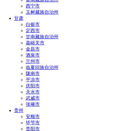
西宁市
玉树藏族自治州
甘肃
白银市
定西市
甘南藏族自治州
嘉峪关市
金昌市
酒泉市
兰州市
临夏回族自治州
陇南市
平凉市
庆阳市
天水市
武威市
张掖市
贵州
安顺市
毕节市
贵阳市