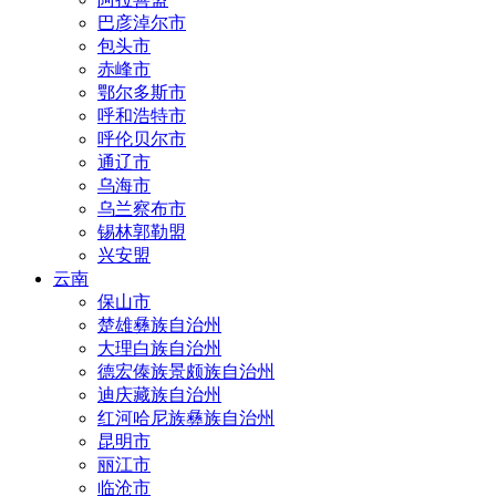
巴彦淖尔市
包头市
赤峰市
鄂尔多斯市
呼和浩特市
呼伦贝尔市
通辽市
乌海市
乌兰察布市
锡林郭勒盟
兴安盟
云南
保山市
楚雄彝族自治州
大理白族自治州
德宏傣族景颇族自治州
迪庆藏族自治州
红河哈尼族彝族自治州
昆明市
丽江市
临沧市