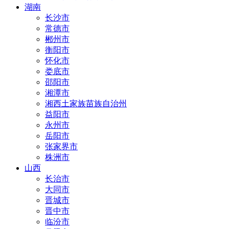
湖南
长沙市
常德市
郴州市
衡阳市
怀化市
娄底市
邵阳市
湘潭市
湘西土家族苗族自治州
益阳市
永州市
岳阳市
张家界市
株洲市
山西
长治市
大同市
晋城市
晋中市
临汾市