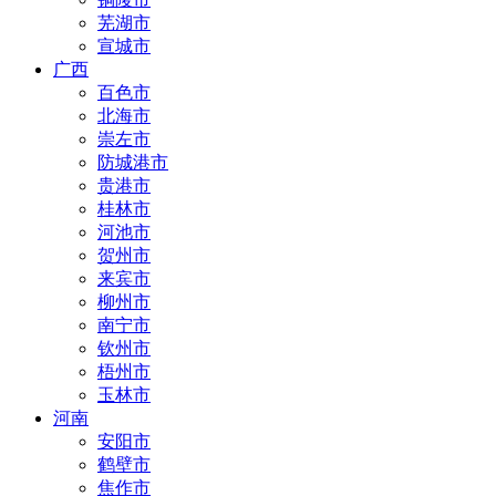
芜湖市
宣城市
广西
百色市
北海市
崇左市
防城港市
贵港市
桂林市
河池市
贺州市
来宾市
柳州市
南宁市
钦州市
梧州市
玉林市
河南
安阳市
鹤壁市
焦作市