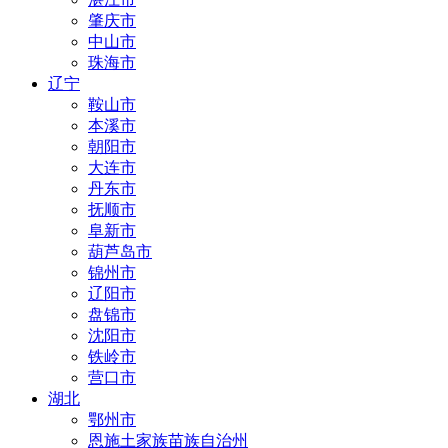
肇庆市
中山市
珠海市
辽宁
鞍山市
本溪市
朝阳市
大连市
丹东市
抚顺市
阜新市
葫芦岛市
锦州市
辽阳市
盘锦市
沈阳市
铁岭市
营口市
湖北
鄂州市
恩施土家族苗族自治州