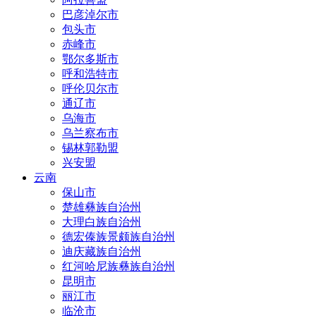
巴彦淖尔市
包头市
赤峰市
鄂尔多斯市
呼和浩特市
呼伦贝尔市
通辽市
乌海市
乌兰察布市
锡林郭勒盟
兴安盟
云南
保山市
楚雄彝族自治州
大理白族自治州
德宏傣族景颇族自治州
迪庆藏族自治州
红河哈尼族彝族自治州
昆明市
丽江市
临沧市