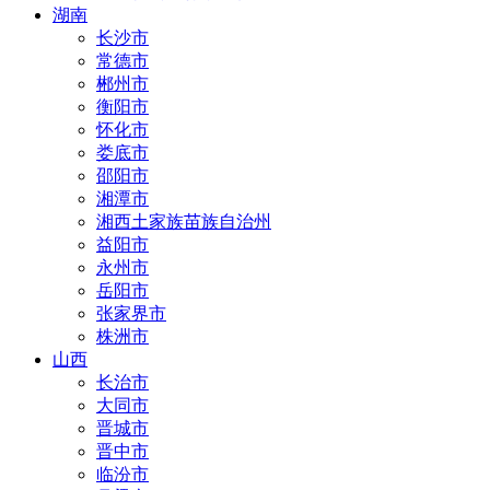
湖南
长沙市
常德市
郴州市
衡阳市
怀化市
娄底市
邵阳市
湘潭市
湘西土家族苗族自治州
益阳市
永州市
岳阳市
张家界市
株洲市
山西
长治市
大同市
晋城市
晋中市
临汾市