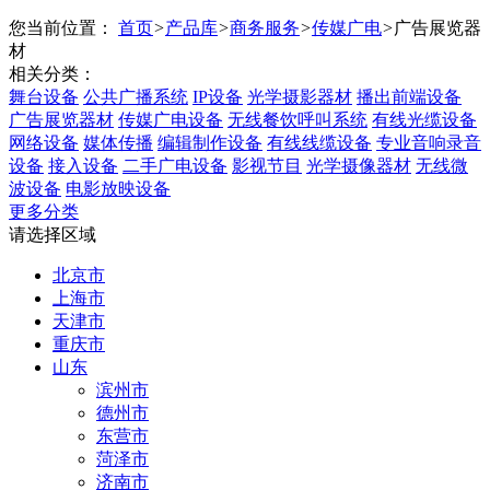
您当前位置：
首页
>
产品库
>
商务服务
>
传媒广电
>
广告展览器
材
相关分类：
舞台设备
公共广播系统
IP设备
光学摄影器材
播出前端设备
广告展览器材
传媒广电设备
无线餐饮呼叫系统
有线光缆设备
网络设备
媒体传播
编辑制作设备
有线线缆设备
专业音响录音
设备
接入设备
二手广电设备
影视节目
光学摄像器材
无线微
波设备
电影放映设备
更多分类
请选择区域
北京市
上海市
天津市
重庆市
山东
滨州市
德州市
东营市
菏泽市
济南市