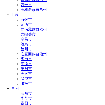
西宁市
玉树藏族自治州
甘肃
白银市
定西市
甘南藏族自治州
嘉峪关市
金昌市
酒泉市
兰州市
临夏回族自治州
陇南市
平凉市
庆阳市
天水市
武威市
张掖市
贵州
安顺市
毕节市
贵阳市