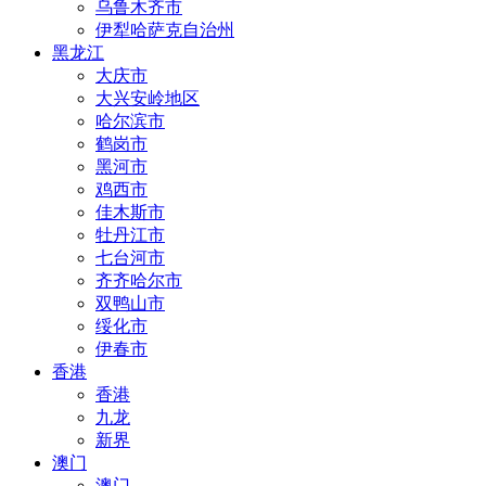
乌鲁木齐市
伊犁哈萨克自治州
黑龙江
大庆市
大兴安岭地区
哈尔滨市
鹤岗市
黑河市
鸡西市
佳木斯市
牡丹江市
七台河市
齐齐哈尔市
双鸭山市
绥化市
伊春市
香港
香港
九龙
新界
澳门
澳门