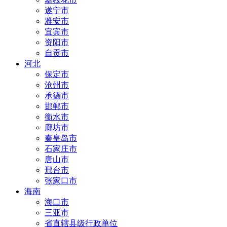
遂宁市
雅安市
宜宾市
资阳市
自贡市
河北
保定市
沧州市
承德市
邯郸市
衡水市
廊坊市
秦皇岛市
石家庄市
唐山市
邢台市
张家口市
海南
海口市
三亚市
省直辖县级行政单位