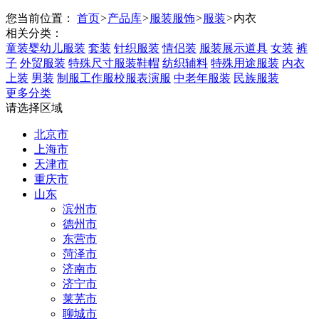
您当前位置：
首页
>
产品库
>
服装服饰
>
服装
>
内衣
相关分类：
童装婴幼儿服装
套装
针织服装
情侣装
服装展示道具
女装
裤
子
外贸服装
特殊尺寸服装鞋帽
纺织辅料
特殊用途服装
内衣
上装
男装
制服工作服校服表演服
中老年服装
民族服装
更多分类
请选择区域
北京市
上海市
天津市
重庆市
山东
滨州市
德州市
东营市
菏泽市
济南市
济宁市
莱芜市
聊城市