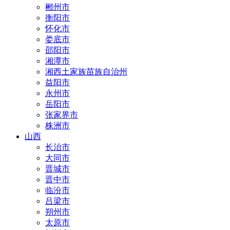
郴州市
衡阳市
怀化市
娄底市
邵阳市
湘潭市
湘西土家族苗族自治州
益阳市
永州市
岳阳市
张家界市
株洲市
山西
长治市
大同市
晋城市
晋中市
临汾市
吕梁市
朔州市
太原市