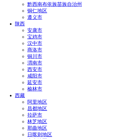
黔西南布依族苗族自治州
铜仁地区
遵义市
陕西
安康市
宝鸡市
汉中市
商洛市
铜川市
渭南市
西安市
咸阳市
延安市
榆林市
西藏
阿里地区
昌都地区
拉萨市
林芝地区
那曲地区
日喀则地区