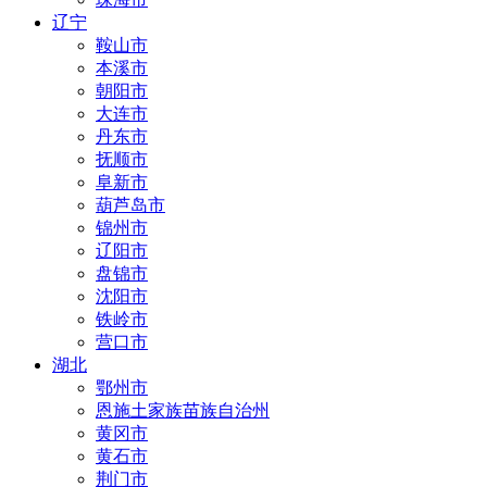
辽宁
鞍山市
本溪市
朝阳市
大连市
丹东市
抚顺市
阜新市
葫芦岛市
锦州市
辽阳市
盘锦市
沈阳市
铁岭市
营口市
湖北
鄂州市
恩施土家族苗族自治州
黄冈市
黄石市
荆门市