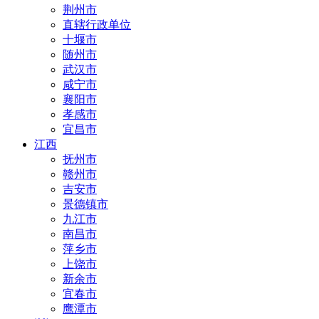
荆州市
直辖行政单位
十堰市
随州市
武汉市
咸宁市
襄阳市
孝感市
宜昌市
江西
抚州市
赣州市
吉安市
景德镇市
九江市
南昌市
萍乡市
上饶市
新余市
宜春市
鹰潭市