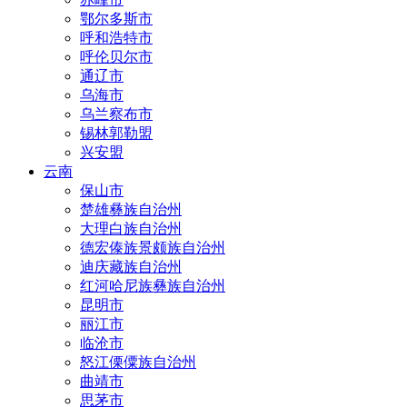
鄂尔多斯市
呼和浩特市
呼伦贝尔市
通辽市
乌海市
乌兰察布市
锡林郭勒盟
兴安盟
云南
保山市
楚雄彝族自治州
大理白族自治州
德宏傣族景颇族自治州
迪庆藏族自治州
红河哈尼族彝族自治州
昆明市
丽江市
临沧市
怒江傈僳族自治州
曲靖市
思茅市