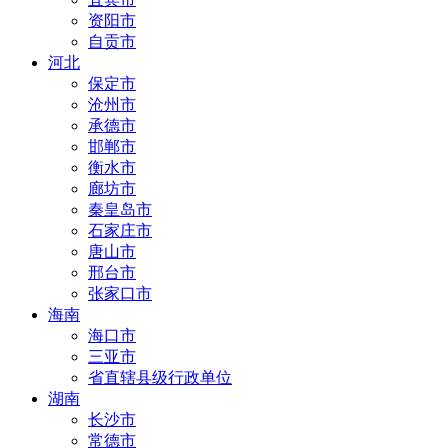
资阳市
自贡市
河北
保定市
沧州市
承德市
邯郸市
衡水市
廊坊市
秦皇岛市
石家庄市
唐山市
邢台市
张家口市
海南
海口市
三亚市
省直辖县级行政单位
湖南
长沙市
常德市