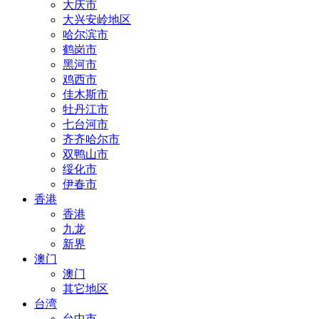
大庆市
大兴安岭地区
哈尔滨市
鹤岗市
黑河市
鸡西市
佳木斯市
牡丹江市
七台河市
齐齐哈尔市
双鸭山市
绥化市
伊春市
香港
香港
九龙
新界
澳门
澳门
其它地区
台湾
台中市