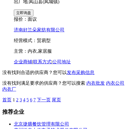
出厂地:凤山县(凤城镇)
报价：
面议
济南好兰朵家纺有限公司
经营模式：贸易型
主营：内衣,家居服
企业商铺
|
联系方式
|
公司地址
没有找到合适的供应商？您可以
发布采购信息
没有找到满足要求的供应商？您可以搜索
内衣批发
内衣公司
内衣厂
首页
1
2
3
4
5
6
7
下一页
尾页
推荐企业
北京捷膳餐饮管理有限公司